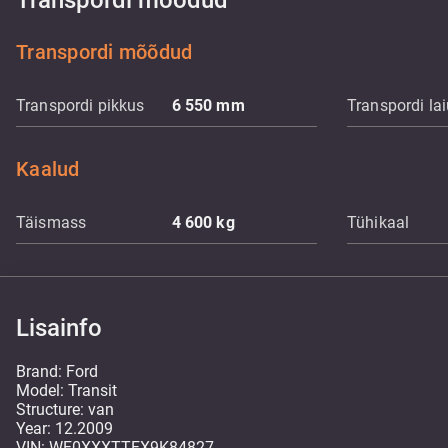
Transpordi mõõdud
Transpordi mõõdud
Transpordi pikkus
6 550
mm
Transpordi la
Kaalud
Täismass
4 600
kg
Tühikaal
Lisainfo
Brand: Ford
Model: Transit
Structure: van
Year: 12.2009
VIN: WF0XXXTTFX9K84827