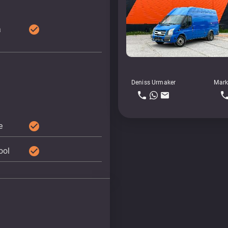
check_circle
a
Deniss Urmaker
Mark
check_circle
e
check_circle
ool