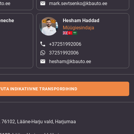
to.ee
mark.sevtsenko@kbauto.ee
eneche
Hesham Haddad
Müügiesindaja
+37251992006
37251992006
hesham@kbauto.ee
UTA INDIKATIIVNE TRANSPORDIHIND
, 76102, Lääne-Harju vald, Harjumaa