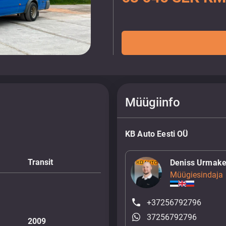
Müügiinfo
KB Auto Eesti OÜ
Transit
Deniss Urmake
Müügiesindaja
+37256792796
37256792796
2009