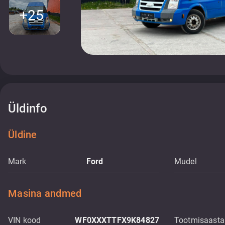
+25
Üldinfo
Üldine
Mark
Ford
Mudel
Masina andmed
VIN kood
WF0XXXTTFX9K84827
Tootmisaasta