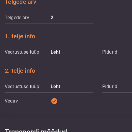
Telgede arv
Telgede arv
2
1. telje info
Vedrustuse tüüp
Leht
Pidurid
2. telje info
Vedrustuse tüüp
Leht
Pidurid
check_circle
Vedav