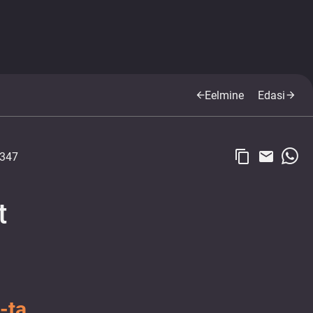
Eelmine
Edasi
arrow_back
arrow_forward
content_copy
email
347
t
-ta