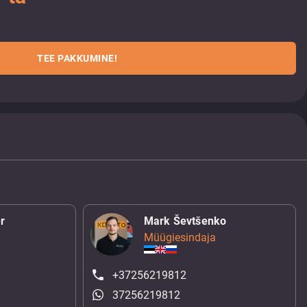
TEE PAKKUMINE!
r
Mark Ševtšenko
Müügiesindaja
+37256219812
37256219812