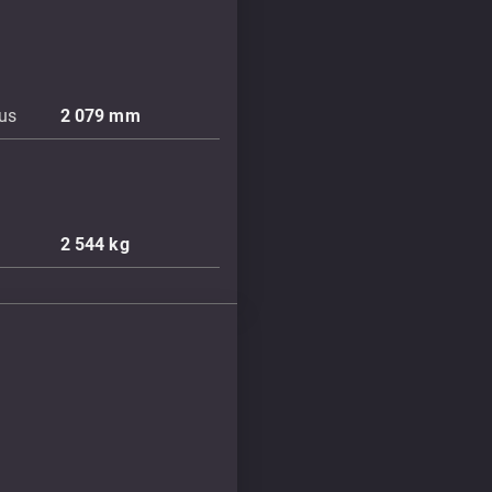
ius
2 079
mm
2 544
kg