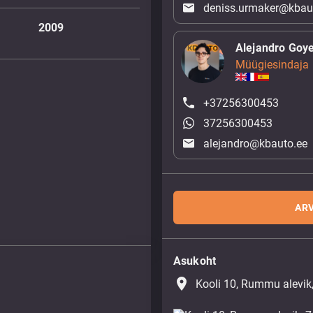
deniss.urmaker@kbau
2009
Alejandro Goy
Müügiesindaja
+37256300453
37256300453
alejandro@kbauto.ee
ARV
Asukoht
place
Kooli 10, Rummu alevik