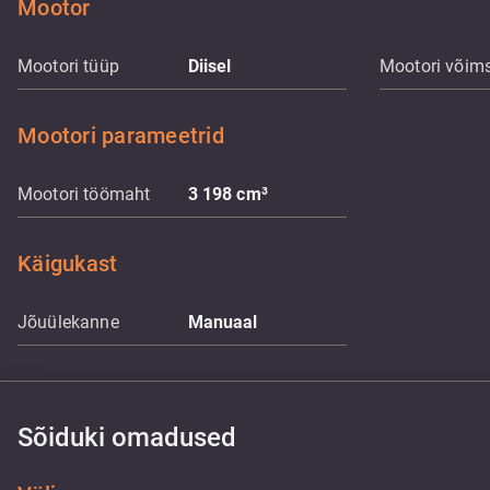
Mootor
Mootori tüüp
Diisel
Mootori võim
Mootori parameetrid
Mootori töömaht
3 198
cm³
Käigukast
Jõuülekanne
Manuaal
Sõiduki omadused