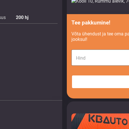
sus
200
hj
Tee pakkumine!
Võta ühendust ja tee oma p
jooksul!
Hind