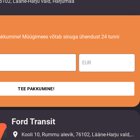
akkumine! Müügimees võtab sinuga ühendust 24 tunni
EUR
TEE PAKKUMINE!
Ford Transit
place
Kooli 10, Rummu alevik, 76102, Lääne-Harju vald, Harjumaa