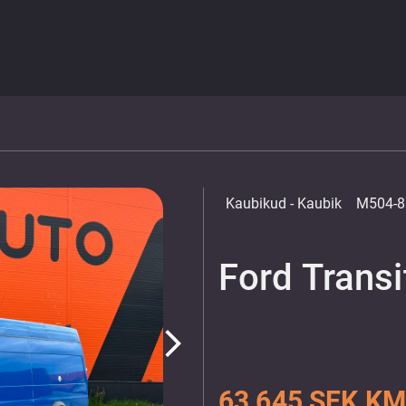
Kaubikud
- Kaubik
M504-8
Ford Transi
arrow_forward_ios
63 645 SEK KM