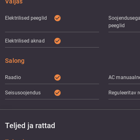
Väljas
check_circle
Elektrilised peeglid
Soojenduseg
peeglid
check_circle
Elektrilised aknad
Salong
check_circle
Raadio
AC manuaaln
check_circle
Seisusoojendus
Reguleeritav r
Teljed ja rattad