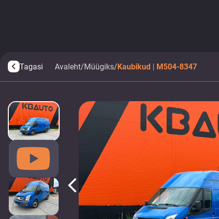
Tagasi
Avaleht
/
Müügiks
/
Kaubikud | M504-8347
arrow_back_ios
arrow_back_ios