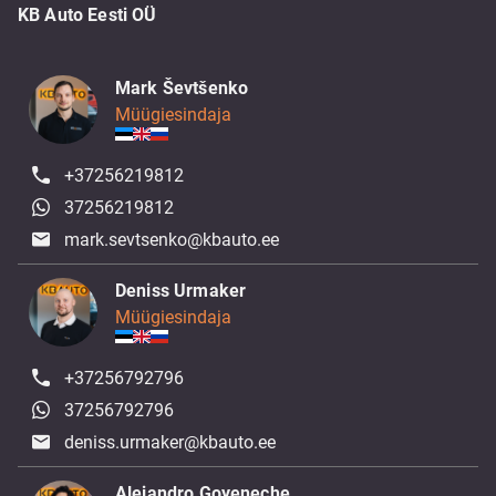
KB Auto Eesti OÜ
Mark Ševtšenko
Müügiesindaja
+37256219812
37256219812
mark.sevtsenko@kbauto.ee
Deniss Urmaker
Müügiesindaja
+37256792796
37256792796
deniss.urmaker@kbauto.ee
Alejandro Goyeneche