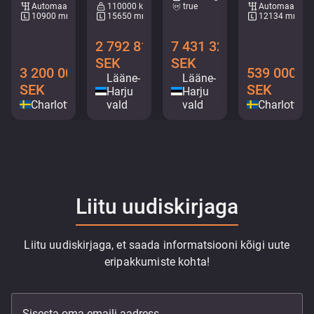
Automaat
110000 kg
true
Automaat
10900 mm
15650 mm
12134 mm
2 792 816
7 431 328
SEK
SEK
3 200 000
539 000
Lääne-
Lääne-
SEK
SEK
Harju
Harju
Charlottenberg
vald
vald
Charlotten
Liitu uudiskirjaga
Liitu uudiskirjaga, et saada informatsiooni kõigi uute
eripakkumiste kohta!
Sisesta oma emaili aadress