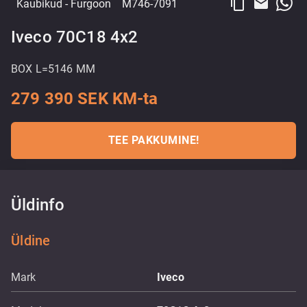
content_copy
email
Kaubikud
- Furgoon
M746-7091
Iveco 70C18 4x2
BOX L=5146 MM
279 390 SEK KM-ta
TEE PAKKUMINE!
Üldinfo
Üldine
Mark
Iveco