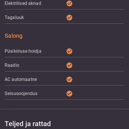
check_circle
Elektrilised aknad
check_circle
Tagaluuk
Salong
check_circle
Püsikiiruse hoidja
check_circle
Raadio
check_circle
AC automaatne
check_circle
Seisusoojendus
Teljed ja rattad