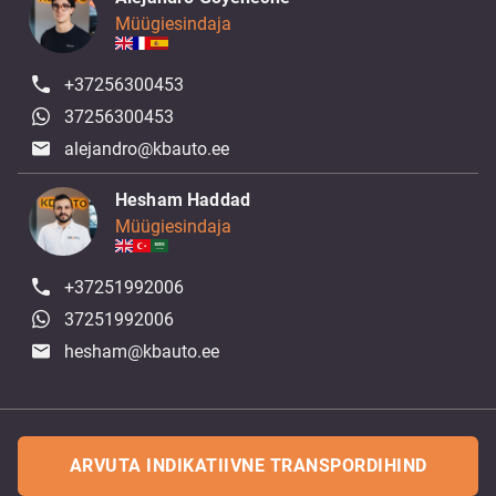
Müügiesindaja
+37256300453
37256300453
alejandro@kbauto.ee
Hesham Haddad
Müügiesindaja
+37251992006
37251992006
hesham@kbauto.ee
ARVUTA INDIKATIIVNE TRANSPORDIHIND