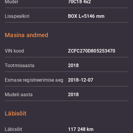
Mudel
70C18 4x2
Lisapealkiri
BOX L=5146 mm
Masina andmed
VIN kood
ZCFC270D805253470
Tootmisaasta
2018
Esmase registreerimise aeg
2018-12-07
Mudeli aasta
2018
Läbisõit
Läbisõit
117 248
km