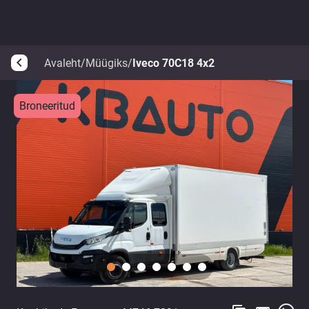
Avaleht
/
Müügiks
/
Iveco 70C18 4x2
arrow_back_ios
Broneeritud