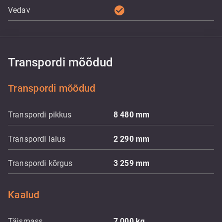
check_circle
Vedav
Transpordi mõõdud
Transpordi mõõdud
Transpordi pikkus
8 480
mm
Transpordi laius
2 290
mm
Transpordi kõrgus
3 259
mm
Kaalud
Täismass
7 000
kg