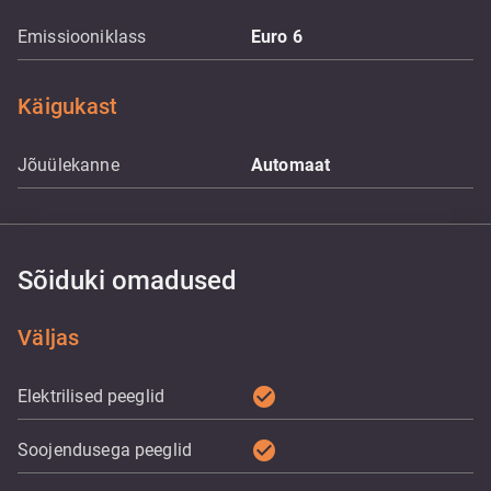
Emissiooniklass
Euro 6
Käigukast
Jõuülekanne
Automaat
Sõiduki omadused
Väljas
check_circle
Elektrilised peeglid
check_circle
Soojendusega peeglid