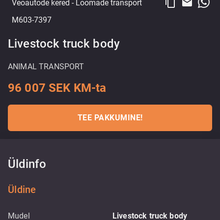
content_copy
email
Veoautode kered
- Loomade transport
M603-7397
Livestock truck body
ANIMAL TRANSPORT
96 007 SEK KM-ta
TEE PAKKUMINE!
Üldinfo
Üldine
Mudel
Livestock truck body