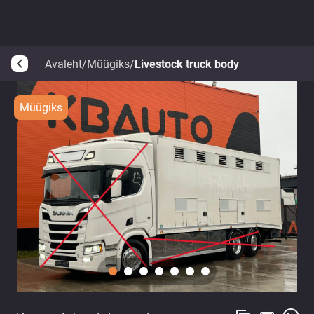
Avaleht
/
Müügiks
/
Livestock truck body
arrow_back_ios
Müügiks