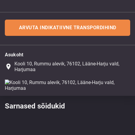
ARVUTA INDIKATIIVNE TRANSPORDIHIND
Asukoht
Kooli 10, Rummu alevik, 76102, Lääne-Harju vald,
place
Harjumaa
Sarnased sõidukid