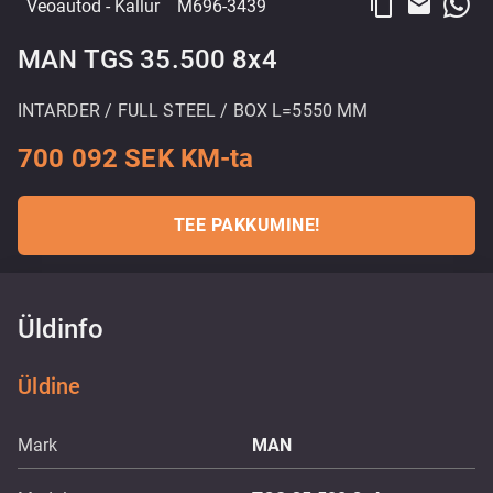
content_copy
email
Veoautod
- Kallur
M696-3439
MAN TGS 35.500 8x4
INTARDER / FULL STEEL / BOX L=5550 MM
700 092 SEK KM-ta
TEE PAKKUMINE!
Üldinfo
Üldine
Mark
MAN