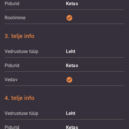
Pidurid
Ketas
check_circle
Roolimine
3. telje info
Vedrustuse tüüp
Leht
Pidurid
Ketas
check_circle
Vedav
4. telje info
Vedrustuse tüüp
Leht
Pidurid
Ketas