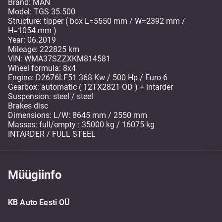
Brand: MAN
Model: TGS 35.500
Structure: tipper ( box L=5550 mm / W=2392 mm /
H=1054 mm )
Year: 06.2019
Mileage: 222825 km
VIN: WMA37SZZXKM814581
Wheel formula: 8x4
Engine: D2676LF51 368 Kw / 500 Hp / Euro 6
Gearbox: automatic ( 12TX2821 OD ) + intarder
Suspension: steel / steel
Brakes disc
Dimensions: L/W: 8645 mm / 2550 mm
Masses: full/empty : 35000 kg / 16075 kg
INTARDER / FULL STEEL
Müügiinfo
KB Auto Eesti OÜ