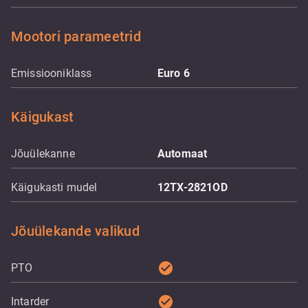
Mootori parameetrid
Emissiooniklass
Euro 6
Käigukast
Jõuülekanne
Automaat
Käigukasti mudel
12TX-2821OD
Jõuülekande valikud
check_circle
PTO
check_circle
Intarder