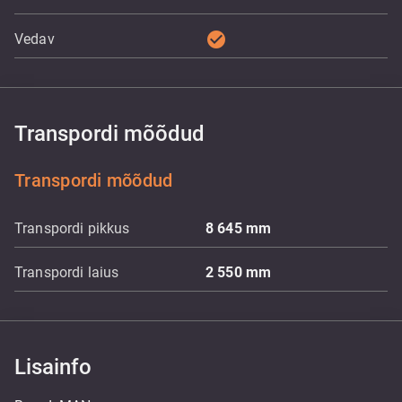
check_circle
Vedav
Transpordi mõõdud
Transpordi mõõdud
Transpordi pikkus
8 645
mm
Transpordi laius
2 550
mm
Lisainfo