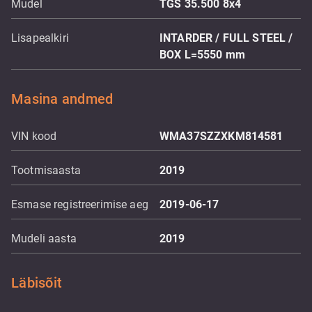
Mudel
TGS 35.500 8x4
Lisapealkiri
INTARDER / FULL STEEL /
BOX L=5550 mm
Masina andmed
VIN kood
WMA37SZZXKM814581
Tootmisaasta
2019
Esmase registreerimise aeg
2019-06-17
Mudeli aasta
2019
Läbisõit