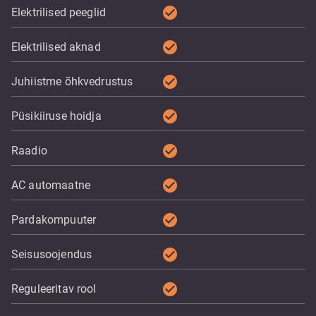
check_circle
Elektrilised peeglid
check_circle
Elektrilised aknad
check_circle
Juhiistme õhkvedrustus
check_circle
Püsikiiruse hoidja
check_circle
Raadio
check_circle
AC automaatne
check_circle
Pardakompuuter
check_circle
Seisusoojendus
check_circle
Reguleeritav rool