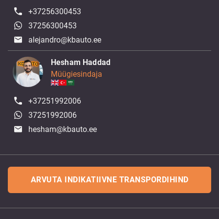
+37256300453
37256300453
alejandro@kbauto.ee
Hesham Haddad
Müügiesindaja
+37251992006
37251992006
hesham@kbauto.ee
ARVUTA INDIKATIIVNE TRANSPORDIHIND