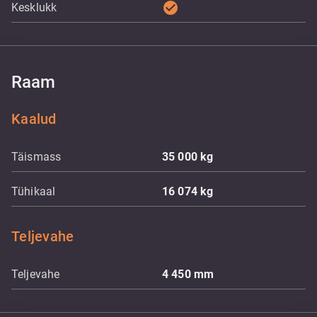
check_circle
Kesklukk
Raam
Kaalud
Täismass
35 000
kg
Tühikaal
16 074
kg
Teljevahe
Teljevahe
4 450
mm