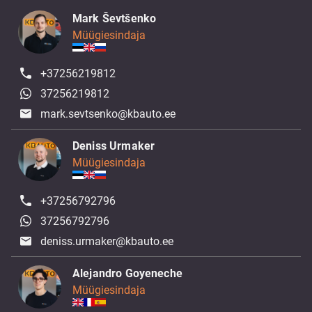
Mark Ševtšenko
Müügiesindaja
+37256219812
37256219812
mark.sevtsenko@kbauto.ee
Deniss Urmaker
Müügiesindaja
+37256792796
37256792796
deniss.urmaker@kbauto.ee
Alejandro Goyeneche
Müügiesindaja