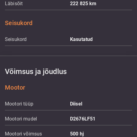
Läbisõit
222 825
km
Seisukord
Seisukord
Kasutatud
Võimsus ja jõudlus
Mootor
Mootori tüüp
Diisel
Mootori mudel
D2676LF51
Mootori võimsus
500
hj