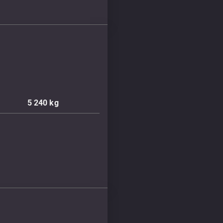
5 240
kg