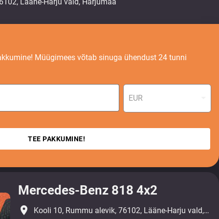
akkumine! Müügimees võtab sinuga ühendust 24 tunni
EUR
TEE PAKKUMINE!
Mercedes-Benz 818 4x2
place
Kooli 10, Rummu alevik, 76102, Lääne-Harju vald, Harjumaa