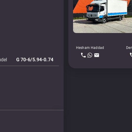
Hesham Haddad
Den
udel
G 70-6/5.94-0.74