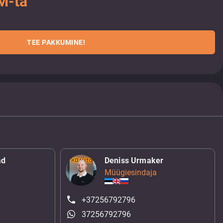
M-ta
TEE PAKKUMINE!
ad
Deniss Urmaker
Müügiesindaja
+37256792796
37256792796