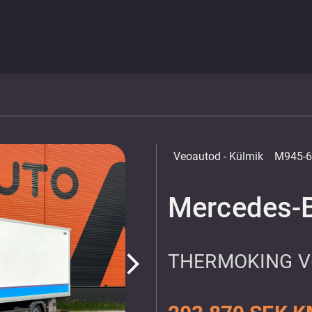
Veoautod
- Külmik
M945-6
Mercedes-
THERMOKING V
arrow_forward_ios