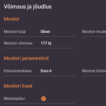
Võimsus ja jõudlus
Mootor
Mootori tüüp
Diisel
Mootori mude
Mootori võimsus
177
hj
Mootori parameetrid
Emissiooniklass
Euro 6
Mootori tööm
Mootori lisad
check_circle
Mootorpidur