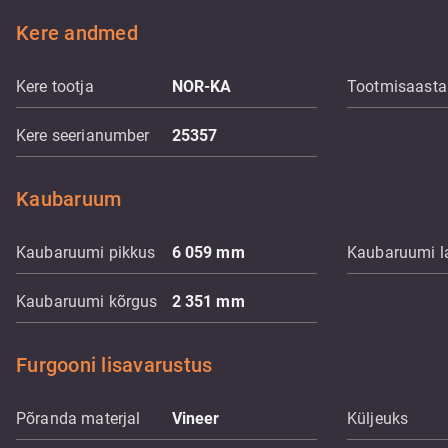
Kere andmed
Kere tootja
NOR-KA
Tootmisaasta
Kere seerianumber
25357
Kaubaruum
Kaubaruumi pikkus
6 059
mm
Kaubaruumi l
Kaubaruumi kõrgus
2 351
mm
Furgooni lisavarustus
Põranda materjal
Vineer
Küljeuks