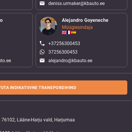
deniss.urmaker@kbauto.ee
ko
Alejandro Goyeneche
Müügiesindaja
+37256300453
37256300453
to.ee
alejandro@kbauto.ee
UTA INDIKATIIVNE TRANSPORDIHIND
, 76102, Lääne-Harju vald, Harjumaa