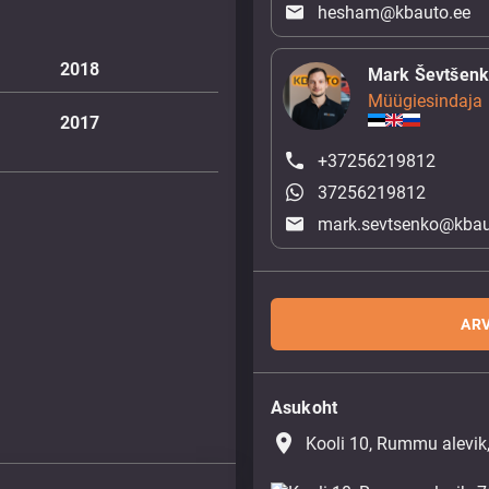
hesham@kbauto.ee
2018
Mark Ševtšen
Müügiesindaja
2017
+37256219812
37256219812
mark.sevtsenko@kbau
ARV
Asukoht
place
Kooli 10, Rummu alevik