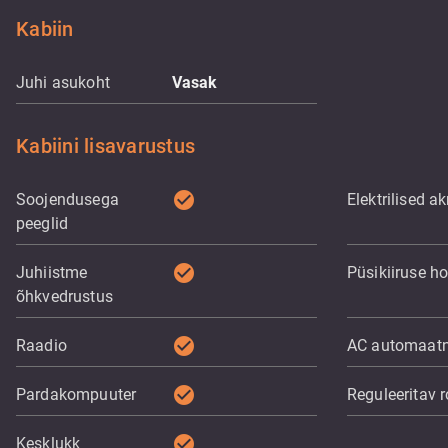
Kabiin
Juhi asukoht
Vasak
Kabiini lisavarustus
check_circle
Soojendusega
Elektrilised a
peeglid
check_circle
Juhiistme
Püsikiiruse ho
õhkvedrustus
check_circle
Raadio
AC automaat
check_circle
Pardakompuuter
Reguleeritav r
check_circle
Kesklukk