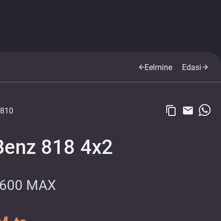
Eelmine
Edasi
arrow_back
arrow_forward
content_copy
email
810
Benz 818 4x2
600 MAX