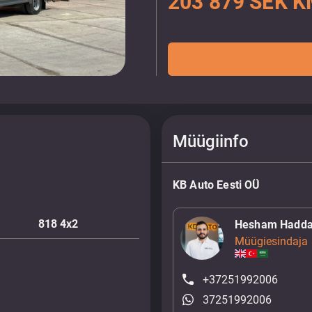
203 879 SEK K
Müügiinfo
KB Auto Eesti OÜ
818 4x2
Hesham Hadd
Müügiesindaja
+37251992006
37251992006