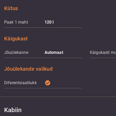
Kütus
Paak 1 maht
120
l
Käigukast
Jõuülekanne
Automaat
Käigukasti m
Jõuülekande valikud
check_circle
Diferentsiaalilukk
Kabiin