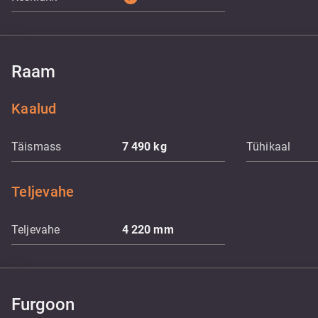
Raam
Kaalud
Täismass
7 490
kg
Tühikaal
Teljevahe
Teljevahe
4 220
mm
Furgoon