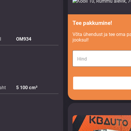
Tee pakkumine!
Võta ühendust ja tee oma p
l
OM934
jooksul!
Hind
aht
5 100
cm³