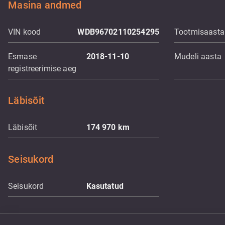
Masina andmed
VIN kood
WDB96702110254295
Tootmisaasta
Esmase
2018-11-10
Mudeli aasta
registreerimise aeg
Läbisõit
Läbisõit
174 970
km
Seisukord
Seisukord
Kasutatud