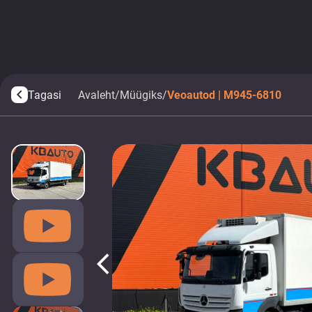
Tagasi
Avaleht
/
Müügiks
/
Veoautod | M945-6810
arrow_back_ios
arrow_back_ios