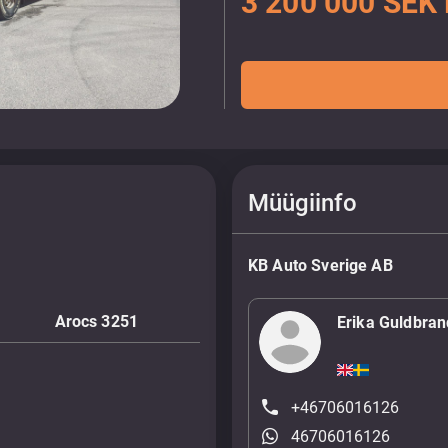
3 200 000 SEK
Müügiinfo
KB Auto Sverige AB
Arocs 3251
Erika Guldbra
+46706016126
46706016126