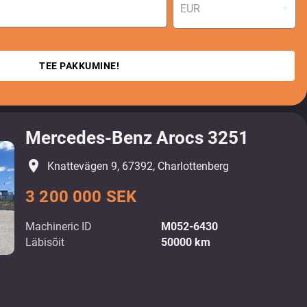
EUR
TEE PAKKUMINE!
Mercedes-Benz Arocs 3251
place
Knattevägen 9, 67392, Charlottenberg
3 200 000 SEK
Machineric ID
M052-6430
Läbisõit
50000 km