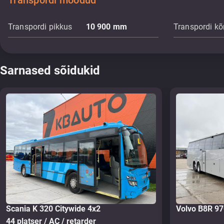
Transpordi mõõdud
Transpordi pikkus
10 900
mm
Transpordi kõ
Sarnased sõidukid
Scania K 320 Citywide 4x2
Volvo B8R 9
44 platser / AC / retarder