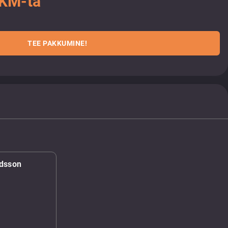
 KM-ta
TEE PAKKUMINE!
ndsson