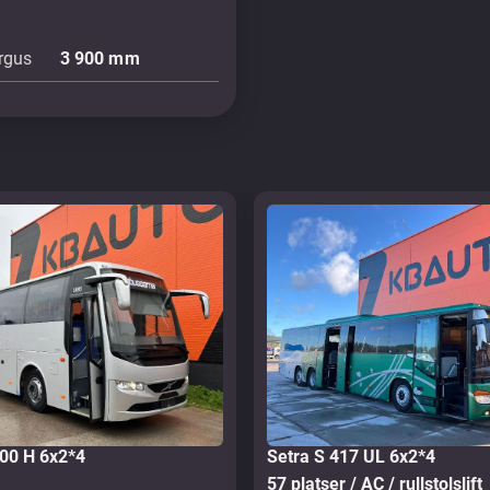
rgus
3 900
mm
700 H 6x2*4
Setra S 417 UL 6x2*4
57 platser / AC / rullstolslift