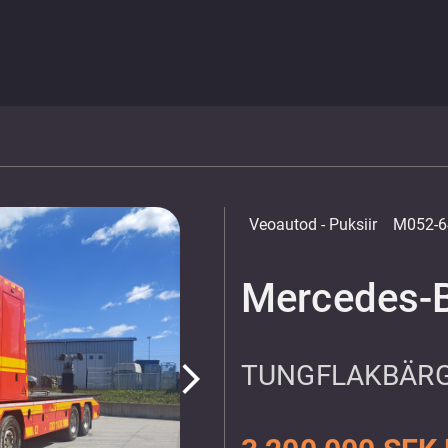
Veoautod
- Puksiir
M052-6
Mercedes-
TUNGFLAKBÄRG
arrow_forward_ios