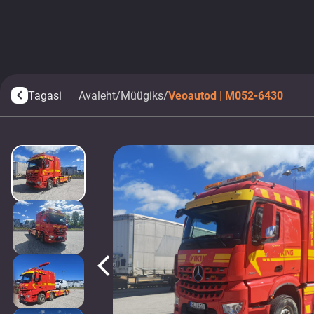
Tagasi
Avaleht
/
Müügiks
/
Veoautod | M052-6430
arrow_back_ios
arrow_back_ios