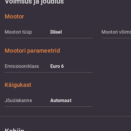
Võimsus ja jõudlus
Mootor
Mootori tüüp
Diisel
Mootori võim
Mootori parameetrid
Emissiooniklass
Euro 6
Käigukast
Jõuülekanne
Automaat