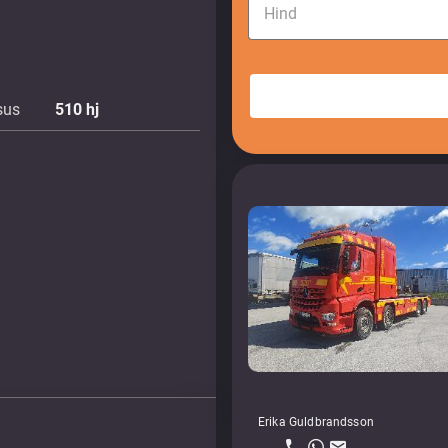
Hind
sus
510
hj
Erika Guldbrandsson