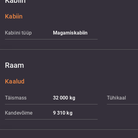
Kabiin
Kabiin
Kabiini tüüp
Magamiskabiin
Raam
Kaalud
Täismass
32 000
kg
Tühikaal
Kandevõime
9 310
kg