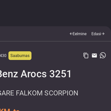
Eelmine
Edasi
arrow_back
arrow_forward
content_copy
email
430
Saabumas
Benz Arocs 3251
ARE FALKOM SCORPION