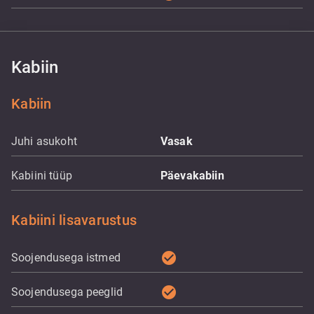
Kabiin
Kabiin
Juhi asukoht
Vasak
Kabiini tüüp
Päevakabiin
Kabiini lisavarustus
check_circle
Soojendusega istmed
check_circle
Soojendusega peeglid