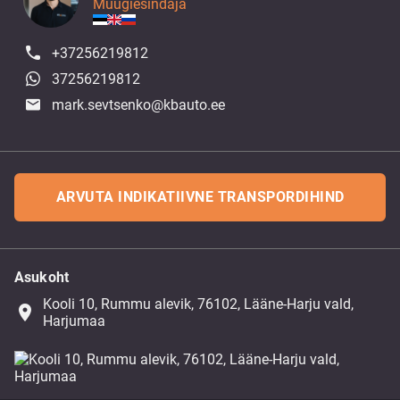
Müügiesindaja
+37256219812
37256219812
mark.sevtsenko@kbauto.ee
ARVUTA INDIKATIIVNE TRANSPORDIHIND
Asukoht
Kooli 10, Rummu alevik, 76102, Lääne-Harju vald,
place
Harjumaa