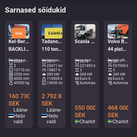
Sarnased sõidukid
Uus
Esiletõstetud
Kel-Berg PRSH-27-SYS NLL
Tadano Faun ATF 110G-5
Scania P 500 6x2*4
Volvo B8R 8900 LE 6x2*4
BACKLIFT / SAF AXELS
110 ton / MAIN BOOM 53 m / MOST ENGINE HOURS FROM IDLE / GOOD WORKING CONDITION
44 platser + 53 stående / AC
Poolhaagised - Tent • M404-2042
Autokraanad - Maastikukraanad • M106-9664
Veoautod - Raam • M028-1394
Bussid - Maakonnaliini buss • M183-8892
2020
2011
2019
2017
3
25671 km
221993 km
537000 km
13710 mm
19807 h
3
3
2550 mm
390 kW
368 kW
240 kW
4000 mm
110000 kg
Euro 6
Euro 6
45000 kg
15650 mm
Automaat
Automaat
160 730
2 792 816
SEK
SEK
550 000
468 000
Lääne-
Lääne-
SEK
SEK
Harju
Harju
vald
vald
Charlottenberg
Charlotten