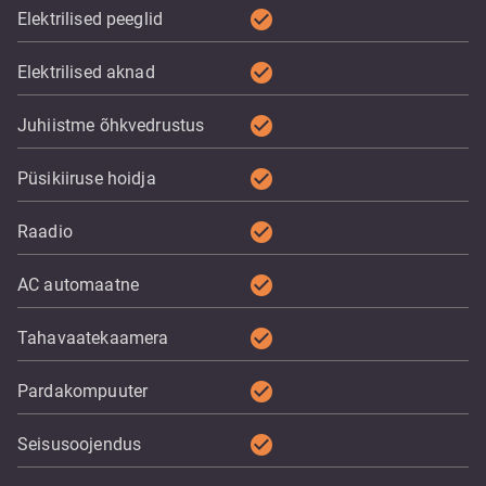
check_circle
Elektrilised peeglid
check_circle
Elektrilised aknad
check_circle
Juhiistme õhkvedrustus
check_circle
Püsikiiruse hoidja
check_circle
Raadio
check_circle
AC automaatne
check_circle
Tahavaatekaamera
check_circle
Pardakompuuter
check_circle
Seisusoojendus