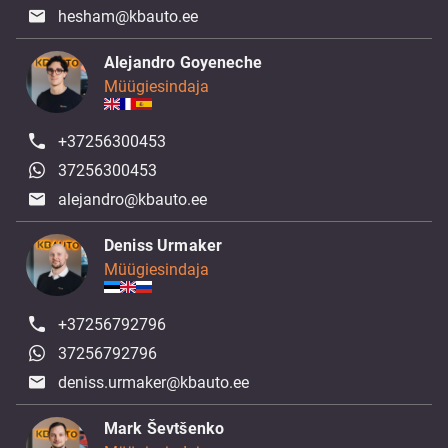
hesham@kbauto.ee
Alejandro Goyeneche
Müügiesindaja
+37256300453
37256300453
alejandro@kbauto.ee
Deniss Urmaker
Müügiesindaja
+37256792796
37256792796
deniss.urmaker@kbauto.ee
Mark Ševtšenko