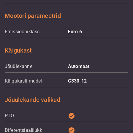
Mootori parameetrid
Emissiooniklass
Euro 6
Käigukast
Jõuülekanne
Automaat
Käigukasti mudel
G330-12
Jõuülekande valikud
check_circle
PTO
check_circle
Diferentsiaalilukk