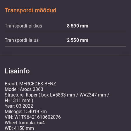
Transpordi mõõdud
Transpordi pikkus
8 590
mm
Transpordi laius
2 550
mm
Lisainfo
Brand: MERCEDES-BENZ
Model: Arocs 3363
Structure: tipper ( box L=5833 mm / W=2347 mm /
H=1311 mm )
Year: 03.2022
Mileage: 154019 km
VIN: W1T96421610602076
Wheel formula: 6x4
WB: 4150 mm