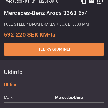
content_copy
email
Veoautod
- Kallur
M251-3918
Mercedes-Benz Arocs 3363 6x4
FULL STEEL / DRUM BRAKES / BOX L=5833 MM
592 220 SEK KM-ta
TEE PAKKUMINE!
Üldinfo
Üldine
Mark
Mercedes-Benz