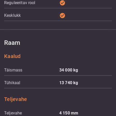
check_circle
Reguleeritav rool
check_circle
Kesklukk
Raam
Kaalud
Täismass
34 000
kg
Tühikaal
13 740
kg
Teljevahe
Teljevahe
4 150
mm