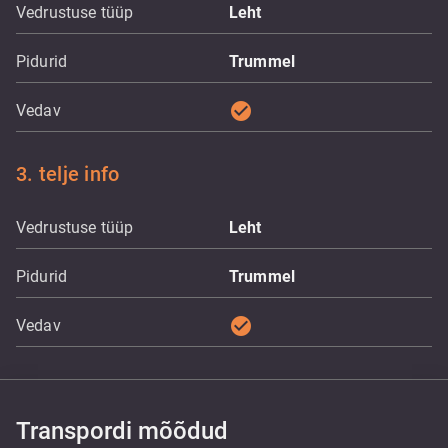
Vedrustuse tüüp
Leht
Pidurid
Trummel
check_circle
Vedav
3. telje info
Vedrustuse tüüp
Leht
Pidurid
Trummel
check_circle
Vedav
Transpordi mõõdud