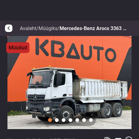
Avaleht
/
Müügiks
/
Mercedes-Benz Arocs 3363 6x4
arrow_back_ios
Müüdud