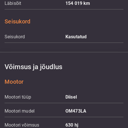
Läbisõit
154 019
km
Seisukord
Seisukord
Kasutatud
Võimsus ja jõudlus
Mootor
Mootori tüüp
Diisel
Mootori mudel
OM473LA
Mootori võimsus
630
hj