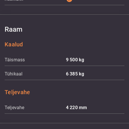
Raam
Kaalud
Täismass
9 500
kg
Tühikaal
6 385
kg
Teljevahe
Teljevahe
4 220
mm