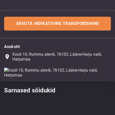
ARVUTA INDIKATIIVNE TRANSPORDIHIND
Asukoht
Kooli 10, Rummu alevik, 76102, Lääne-Harju vald,
place
Harjumaa
Sarnased sõidukid