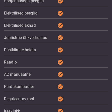
check_circle
Soojendusega peeglid
check_circle
Elektrilised peeglid
check_circle
Elektrilised aknad
check_circle
Juhiistme õhkvedrustus
check_circle
Püsikiiruse hoidja
check_circle
Raadio
check_circle
AC manuaalne
check_circle
Pardakompuuter
check_circle
Reguleeritav rool
check_circle
Kesklukk