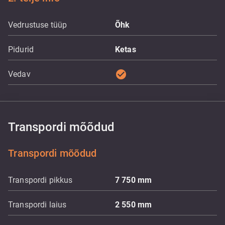
Vedrustuse tüüp
Õhk
Pidurid
Ketas
check_circle
Vedav
Transpordi mõõdud
Transpordi mõõdud
Transpordi pikkus
7 750
mm
Transpordi laius
2 550
mm