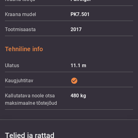
Kraana mudel
PK7.501
Tootmisaasta
2017
Tehniline info
Ulatus
11.1
m
check_circle
Kaugjuhtitav
Kallutatava noole otsa
480
kg
maksimaalne tõstejõud
Teljed ja rattad