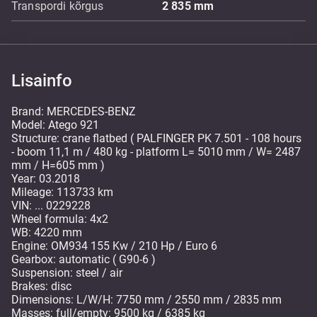
Transpordi kõrgus
2 835
mm
Lisainfo
Brand: MERCEDES-BENZ
Model: Atego 921
Structure: crane flatbed ( PALFINGER PK 7.501 - 108 hours
- boom 11,1 m / 480 kg - platform L= 5010 mm / W= 2487
mm / H=605 mm )
Year: 03.2018
Mileage: 113733 km
VIN: ... 0229228
Wheel formula: 4x2
WB: 4220 mm
Engine: OM934 155 Kw / 210 Hp / Euro 6
Gearbox: automatic ( G90-6 )
Suspension: steel / air
Brakes: disc
Dimensions: L/W/H: 7750 mm / 2550 mm / 2835 mm
Masses: full/empty: 9500 kg / 6385 kg