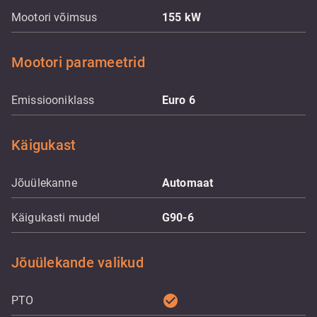
Mootori võimsus
155
kW
Mootori parameetrid
Emissiooniklass
Euro 6
Käigukast
Jõuülekanne
Automaat
Käigukasti mudel
G90-6
Jõuülekande valikud
check_circle
PTO