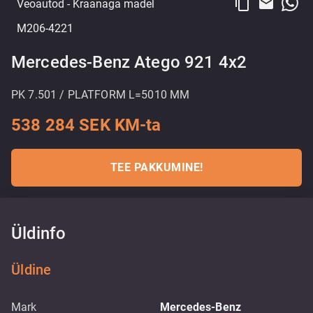
content_copy
email
Veoautod
- Kraanaga madel
M206-4221
Mercedes-Benz Atego 921 4x2
PK 7.501 / PLATFORM L=5010 MM
538 284 SEK KM-ta
TEE PAKKUMINE!
Üldinfo
Üldine
Mark
Mercedes-Benz