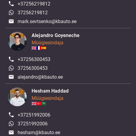
+37256219812
37256219812
mark.sevtsenko@kbauto.ee
Alejandro Goyeneche
Müügiesindaja
+37256300453
37256300453
alejandro@kbauto.ee
Hesham Haddad
Müügiesindaja
+37251992006
37251992006
hesham@kbauto.ee