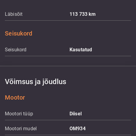
Läbisõit
113 733
km
Seisukord
Seisukord
Kasutatud
Võimsus ja jõudlus
Mootor
Mootori tüüp
Diisel
Mootori mudel
OM934