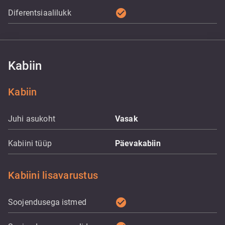
check_circle
Diferentsiaalilukk
Kabiin
Kabiin
Juhi asukoht
Vasak
Kabiini tüüp
Päevakabiin
Kabiini lisavarustus
check_circle
Soojendusega istmed