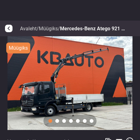
Avaleht
/
Müügiks
/
Mercedes-Benz Atego 921 4x2
arrow_back_ios
Müügiks