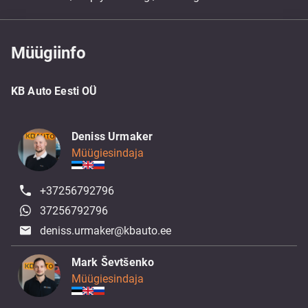
Müügiinfo
KB Auto Eesti OÜ
Deniss Urmaker
Müügiesindaja
+37256792796
37256792796
deniss.urmaker@kbauto.ee
Mark Ševtšenko
Müügiesindaja