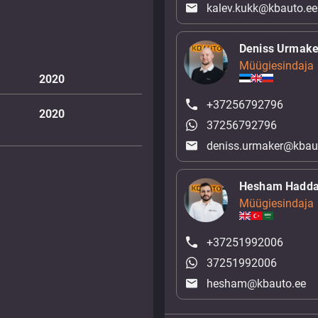
kalev.kukk@kbauto.ee
Deniss Urmake
Müügiesindaja
2020
+37256792796
2020
37256792796
deniss.urmaker@kbau
Hesham Hadd
Müügiesindaja
+37251992006
37251992006
hesham@kbauto.ee