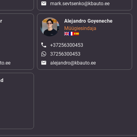
mark.sevtsenko@kbauto.ee
r
Alejandro Goyeneche
Müügiesindaja
+37256300453
37256300453
to.ee
alejandro@kbauto.ee
ad