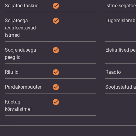
check_circle
Seljatoe taskud
Istme seljato
check_circle
Seljatoega
Lugemislamb
reguleeritavad
istmed
check_circle
Soojendusega
Elektrilised pe
peeglid
check_circle
Riiulid
Raadio
check_circle
Pardakompuuter
Soojustatud 
check_circle
Käetugi
kõrvalistmel