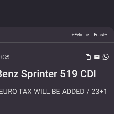
Eelmine
Edasi
arrow_back
arrow_forward
content_copy
email
1325
enz Sprinter 519 CDI
 EURO TAX WILL BE ADDED / 23+1