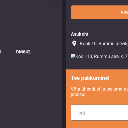
ARV
Asukoht
place
Kooli 10, Rummu alevik
l
OM642
Tee pakkumine!
Võta ühendust ja tee oma p
jooksul!
Hind