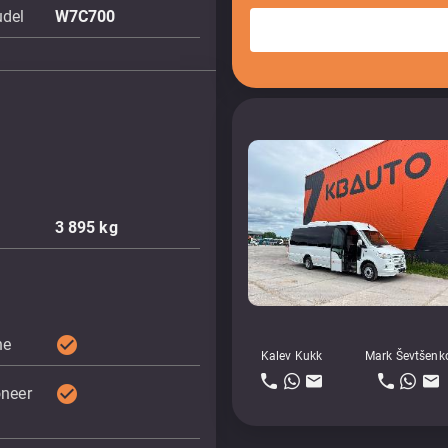
udel
W7C700
3 895
kg
check_circle
ne
Kalev Kukk
Mark Ševtšenk
check_circle
oneer