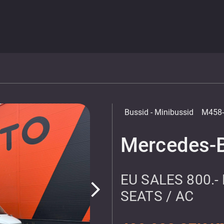
Bussid
- Minibussid
M458-
Mercedes-B
EU SALES 800.-
arrow_forward_ios
SEATS / AC