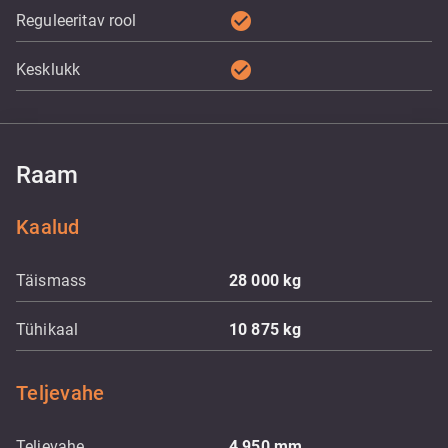
check_circle
Reguleeritav rool
check_circle
Kesklukk
Raam
Kaalud
Täismass
28 000
kg
Tühikaal
10 875
kg
Teljevahe
Teljevahe
4 950
mm