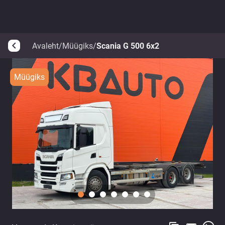
Avaleht
/
Müügiks
/
Scania G 500 6x2
arrow_back_ios
Müügiks