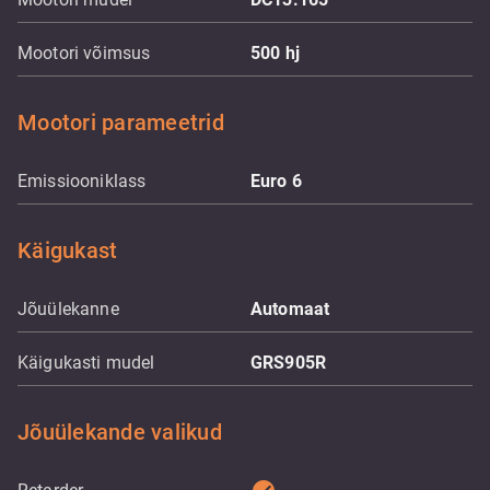
Mootori võimsus
500
hj
Mootori parameetrid
Emissiooniklass
Euro 6
Käigukast
Jõuülekanne
Automaat
Käigukasti mudel
GRS905R
Jõuülekande valikud