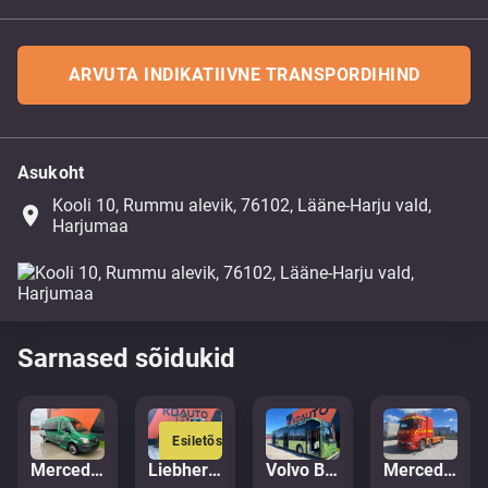
ARVUTA INDIKATIIVNE TRANSPORDIHIND
Asukoht
Kooli 10, Rummu alevik, 76102, Lääne-Harju vald,
place
Harjumaa
Sarnased sõidukid
Esiletõstetud
Mercedes-Benz Sprinter 516 CDI
Liebherr PR 776 G6.0
Volvo B5LH 7900 HC 4x2
Mercedes-Benz Arocs 3251