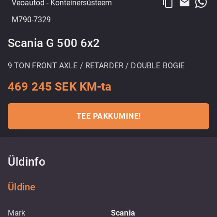
content_copy
email
Veoautod
- Konteinersüsteem
M790-7329
Scania G 500 6x2
9 TON FRONT AXLE / RETARDER / DOUBLE BOGIE
469 245 SEK KM-ta
TEE PAKKUMINE!
Üldinfo
Üldine
Mark
Scania