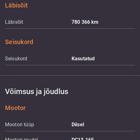
Läbisõit
Läbisõit
780 366
km
Seisukord
Seisukord
Kasutatud
Võimsus ja jõudlus
Mootor
Mootori tüüp
Diisel
Mootori mudel
DC13.165