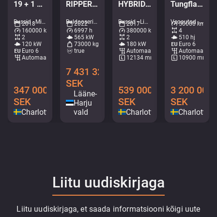
19 + 1 PLATSER/RULLSTOLSLYFT
RIPPER / Service history available / Imported from Iceland
HYBRID / AC / AUXILIARY HEATING
Tungflakbärgare FALKOM Scorpion
Bussid - Minibussid • M306-8993
Buldooserid - Buldooserid • M961-0619
Bussid - Linnaliinibussid • M253-4323
Veoautod - Puksiir • M052-6430
2018
2022
2017
50000 km
160000 km
6997 h
380000 km
4
2
565 kW
2
510 hj
120 kW
73000 kg
180 kW
Euro 6
Euro 6
true
Automaat
Automaat
Automaat
12134 mm
10900 mm
7 431 328
SEK
347 000
539 000
3 200 000
Lääne-
SEK
SEK
SEK
Harju
Charlottenberg
vald
Charlottenberg
Charlotten
Liitu uudiskirjaga
Liitu uudiskirjaga, et saada informatsiooni kõigi uute