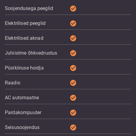
check_circle
Soojendusega peeglid
check_circle
Elektrilised peeglid
check_circle
Elektrilised aknad
check_circle
Juhiistme õhkvedrustus
check_circle
Püsikiiruse hoidja
check_circle
Raadio
check_circle
AC automaatne
check_circle
Pardakompuuter
check_circle
Seisusoojendus