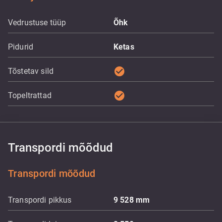
Vedrustuse tüüp
Õhk
Pidurid
Ketas
check_circle
Tõstetav sild
check_circle
Topeltrattad
Transpordi mõõdud
Transpordi mõõdud
Transpordi pikkus
9 528
mm