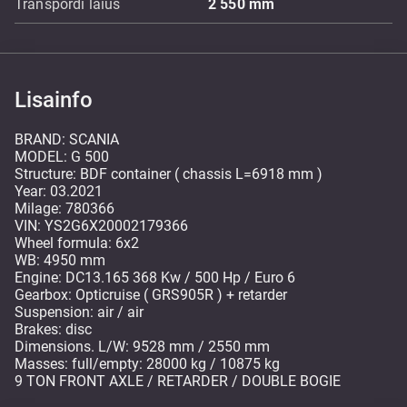
Transpordi laius
2 550
mm
Lisainfo
BRAND: SCANIA
MODEL: G 500
Structure: BDF container ( chassis L=6918 mm )
Year: 03.2021
Milage: 780366
VIN: YS2G6X20002179366
Wheel formula: 6x2
WB: 4950 mm
Engine: DC13.165 368 Kw / 500 Hp / Euro 6
Gearbox: Opticruise ( GRS905R ) + retarder
Suspension: air / air
Brakes: disc
Dimensions. L/W: 9528 mm / 2550 mm
Masses: full/empty: 28000 kg / 10875 kg
9 TON FRONT AXLE / RETARDER / DOUBLE BOGIE