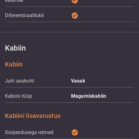
check_circle
Retarder
check_circle
Diferentsiaalilukk
Kabiin
Kabiin
Juhi asukoht
Vasak
Kabiini tüüp
Magamiskabiin
Kabiini lisavarustus
check_circle
Soojendusega istmed