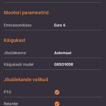
Mootori parameetrid
Emissiooniklass
Euro 6
Käigukast
Jõuülekanne
Automaat
Käigukasti mudel
GRSO905R
Jõuülekande valikud
check_circle
PTO
check_circle
Retarder