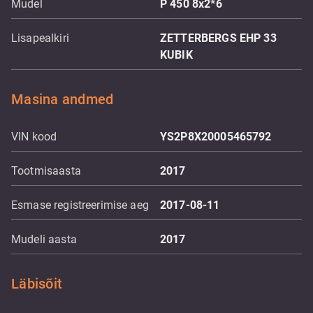
Mudel
P 450 8x2*6
Lisapealkiri
ZETTERBERGS EHP 33
KUBIK
Masina andmed
VIN kood
YS2P8X20005465792
Tootmisaasta
2017
Esmase registreerimise aeg
2017-08-11
Mudeli aasta
2017
Läbisõit