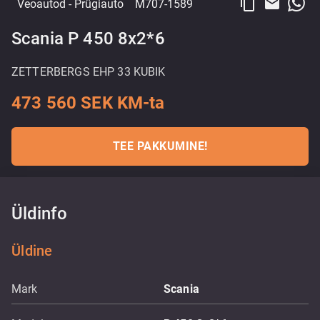
content_copy
email
Veoautod
- Prügiauto
M707-1589
Scania P 450 8x2*6
ZETTERBERGS EHP 33 KUBIK
473 560 SEK KM-ta
TEE PAKKUMINE!
Üldinfo
Üldine
Mark
Scania