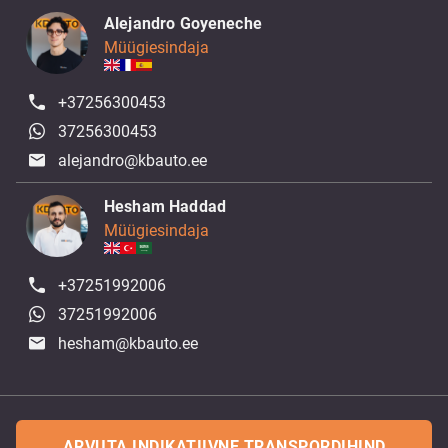
Alejandro Goyeneche
Müügiesindaja
+37256300453
37256300453
alejandro@kbauto.ee
Hesham Haddad
Müügiesindaja
+37251992006
37251992006
hesham@kbauto.ee
ARVUTA INDIKATIIVNE TRANSPORDIHIND