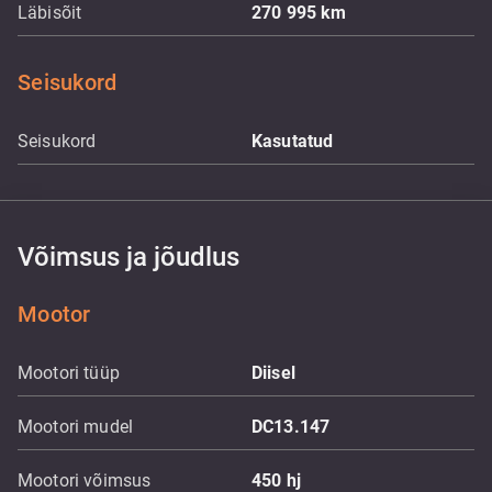
Läbisõit
270 995
km
Seisukord
Seisukord
Kasutatud
Võimsus ja jõudlus
Mootor
Mootori tüüp
Diisel
Mootori mudel
DC13.147
Mootori võimsus
450
hj