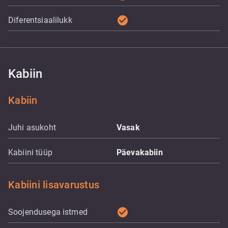
check_circle
Diferentsiaalilukk
Kabiin
Kabiin
Juhi asukoht
Vasak
Kabiini tüüp
Päevakabiin
Kabiini lisavarustus
check_circle
Soojendusega istmed