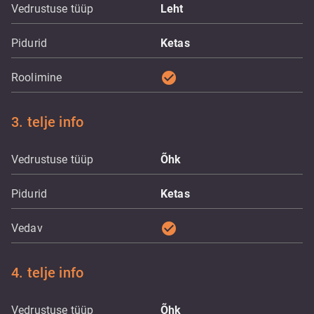
Vedrustuse tüüp
Leht
Pidurid
Ketas
check_circle
Roolimine
3. telje info
Vedrustuse tüüp
Õhk
Pidurid
Ketas
check_circle
Vedav
4. telje info
Vedrustuse tüüp
Õhk