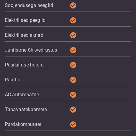
check_circle
Soojendusega peeglid
check_circle
Elektrilised peeglid
check_circle
Elektrilised aknad
check_circle
Juhiistme õhkvedrustus
check_circle
Püsikiiruse hoidja
check_circle
Raadio
check_circle
AC automaatne
check_circle
Tahavaatekaamera
check_circle
Pardakompuuter