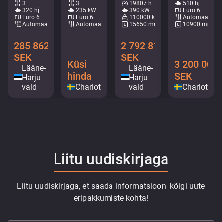
3
3
19807 h
510 hj
320 hj
235 kW
390 kW
Euro 6
Euro 6
Euro 6
110000 kg
Automaat
Automaat
Automaat
15650 mm
10900 mm
285 862
2 792 816
SEK
SEK
Küsi
3 200 000
Lääne-
Lääne-
hinda
SEK
Harju
Harju
vald
Charlottenberg
vald
Charlotten
Liitu uudiskirjaga
Liitu uudiskirjaga, et saada informatsiooni kõigi uute
eripakkumiste kohta!