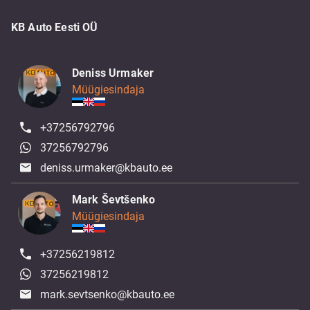
KB Auto Eesti OÜ
Deniss Urmaker
Müügiesindaja
+37256792796
37256792796
deniss.urmaker@kbauto.ee
Mark Ševtšenko
Müügiesindaja
+37256219812
37256219812
mark.sevtsenko@kbauto.ee