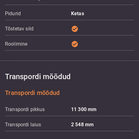
Pidurid
Ketas
check_circle
Tõstetav sild
check_circle
Roolimine
Transpordi mõõdud
Transpordi mõõdud
Transpordi pikkus
11 300
mm
Transpordi laius
2 548
mm