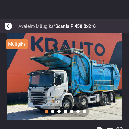
Avaleht
/
Müügiks
/
Scania P 450 8x2*6
arrow_back_ios
Müügiks