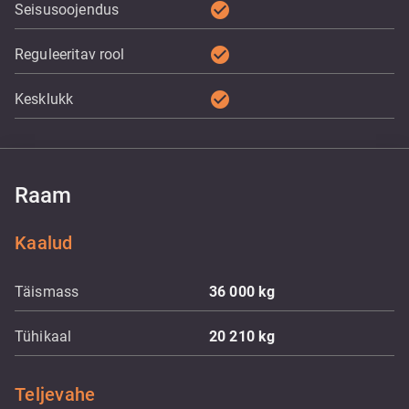
check_circle
Seisusoojendus
check_circle
Reguleeritav rool
check_circle
Kesklukk
Raam
Kaalud
Täismass
36 000
kg
Tühikaal
20 210
kg
Teljevahe