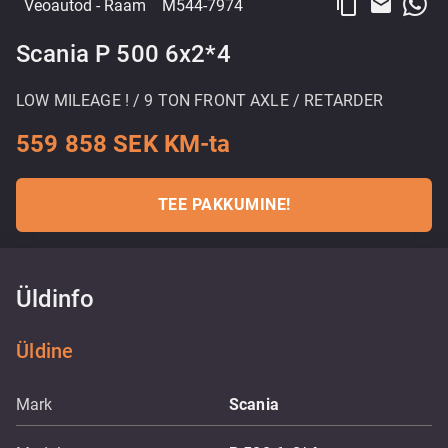
content_copy
email
Veoautod
- Raam
M544-7974
Scania P 500 6x2*4
LOW MILEAGE ! / 9 TON FRONT AXLE / RETARDER
559 858 SEK KM-ta
TEE PAKKUMINE!
Üldinfo
Üldine
Mark
Scania