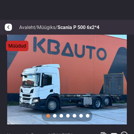
Avaleht
/
Müügiks
/
Scania P 500 6x2*4
arrow_back_ios
Müüdud