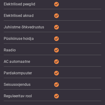
check_circle
Elektrilised peeglid
check_circle
Elektrilised aknad
check_circle
Juhiistme õhkvedrustus
check_circle
Püsikiiruse hoidja
check_circle
Raadio
check_circle
AC automaatne
check_circle
Pardakompuuter
check_circle
Seisusoojendus
check_circle
Reguleeritav rool