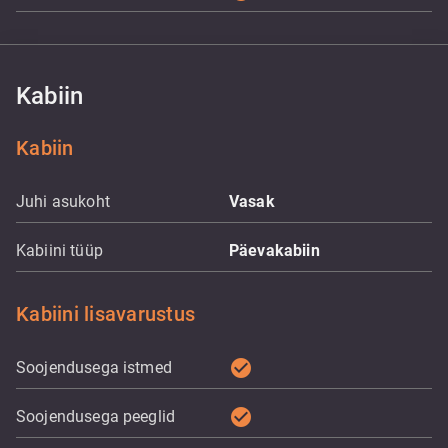
Kabiin
Kabiin
Juhi asukoht
Vasak
Kabiini tüüp
Päevakabiin
Kabiini lisavarustus
check_circle
Soojendusega istmed
check_circle
Soojendusega peeglid