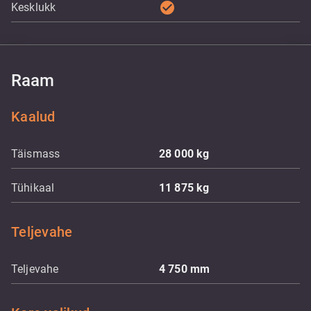
check_circle
Kesklukk
Raam
Kaalud
Täismass
28 000
kg
Tühikaal
11 875
kg
Teljevahe
Teljevahe
4 750
mm