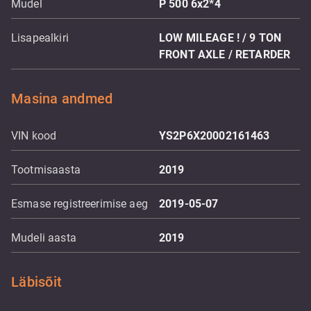
Mudel
P 500 6x2*4
Lisapealkiri
LOW MILEAGE ! / 9 TON
FRONT AXLE / RETARDER
Masina andmed
VIN kood
YS2P6X20002161463
Tootmisaasta
2019
Esmase registreerimise aeg
2019-05-07
Mudeli aasta
2019
Läbisõit