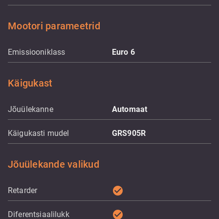
Mootori parameetrid
Emissiooniklass
Euro 6
Käigukast
Jõuülekanne
Automaat
Käigukasti mudel
GRS905R
Jõuülekande valikud
check_circle
Retarder
check_circle
Diferentsiaalilukk