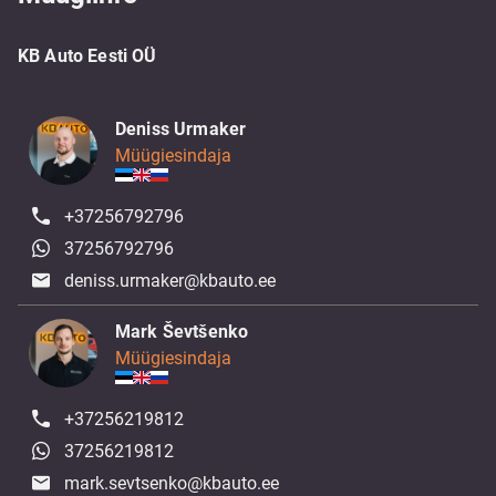
KB Auto Eesti OÜ
Deniss Urmaker
Müügiesindaja
+37256792796
37256792796
deniss.urmaker@kbauto.ee
Mark Ševtšenko
Müügiesindaja
+37256219812
37256219812
mark.sevtsenko@kbauto.ee