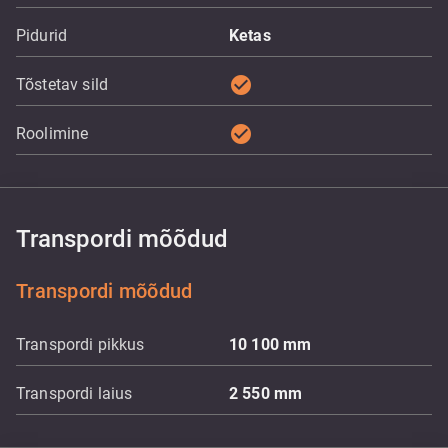
Pidurid
Ketas
check_circle
Tõstetav sild
check_circle
Roolimine
Transpordi mõõdud
Transpordi mõõdud
Transpordi pikkus
10 100
mm
Transpordi laius
2 550
mm