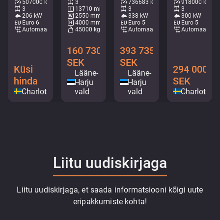
507000 km
3
736683 km
918000 km
3
13710 mm
3
3
206 kW
2550 mm
338 kW
300 kW
Euro 6
4000 mm
Euro 5
Euro 5
Automaat
45000 kg
Automaat
Automaat
160 730
393 735
SEK
SEK
Küsi
294 000
Lääne-
Lääne-
hinda
SEK
Harju
Harju
Charlottenberg
vald
vald
Charlotten
Liitu uudiskirjaga
Liitu uudiskirjaga, et saada informatsiooni kõigi uute
eripakkumiste kohta!