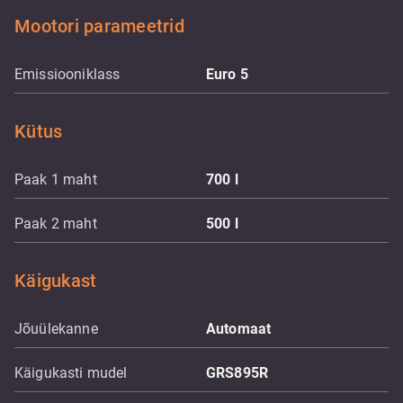
Mootori parameetrid
Emissiooniklass
Euro 5
Kütus
Paak 1 maht
700
l
Paak 2 maht
500
l
Käigukast
Jõuülekanne
Automaat
Käigukasti mudel
GRS895R