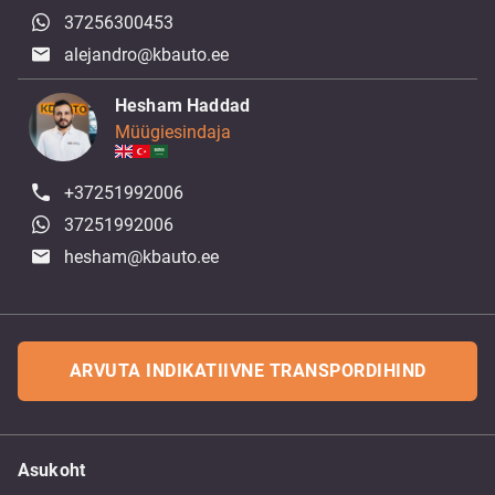
37256300453
alejandro@kbauto.ee
Hesham Haddad
Müügiesindaja
+37251992006
37251992006
hesham@kbauto.ee
ARVUTA INDIKATIIVNE TRANSPORDIHIND
Asukoht