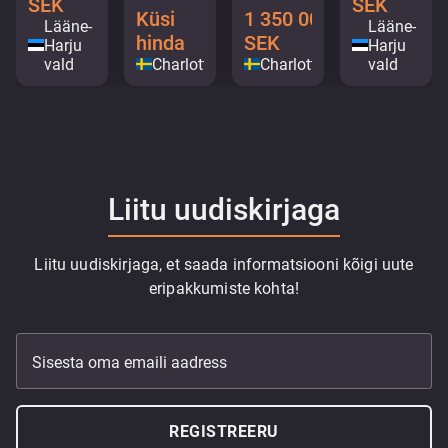
SEK
SEK
Küsi
1 350 000
Lääne-
Lääne-
hinda
SEK
Harju
Harju
vald
Charlottenberg
Charlottenberg
vald
Liitu uudiskirjaga
Liitu uudiskirjaga, et saada informatsiooni kõigi uute
eripakkumiste kohta!
Sisesta oma emaili aadress
REGISTREERU