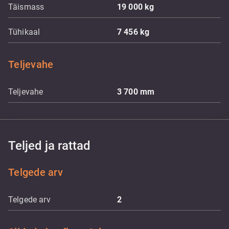
Täismass
19 000
kg
Tühikaal
7 456
kg
Teljevahe
Teljevahe
3 700
mm
Teljed ja rattad
Telgede arv
Telgede arv
2