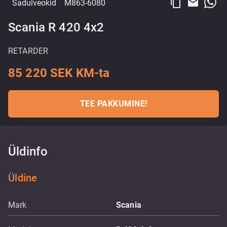
content_copy
email
Sadulveokid
M863-6080
Scania R 420 4x2
RETARDER
85 220 SEK KM-ta
TEE PAKKUMINE!
Üldinfo
Üldine
Mark
Scania