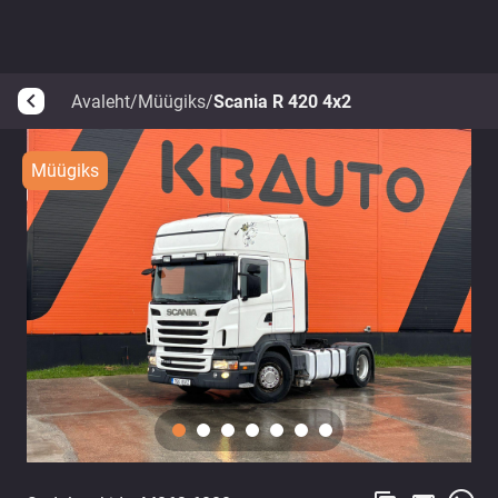
Avaleht
/
Müügiks
/
Scania R 420 4x2
arrow_back_ios
Müügiks