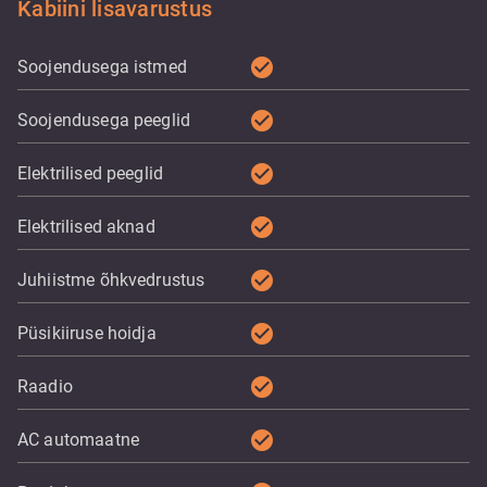
Kabiini lisavarustus
check_circle
Soojendusega istmed
check_circle
Soojendusega peeglid
check_circle
Elektrilised peeglid
check_circle
Elektrilised aknad
check_circle
Juhiistme õhkvedrustus
check_circle
Püsikiiruse hoidja
check_circle
Raadio
check_circle
AC automaatne