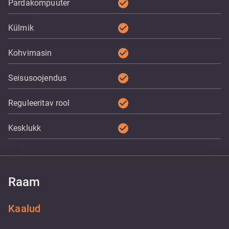
check_circle
Pardakompuuter
check_circle
Külmik
check_circle
Kohvimasin
check_circle
Seisusoojendus
check_circle
Reguleeritav rool
check_circle
Kesklukk
Raam
Kaalud