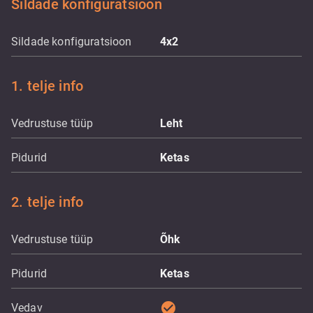
Sildade konfiguratsioon
Sildade konfiguratsioon
4x2
1. telje info
Vedrustuse tüüp
Leht
Pidurid
Ketas
2. telje info
Vedrustuse tüüp
Õhk
Pidurid
Ketas
check_circle
Vedav