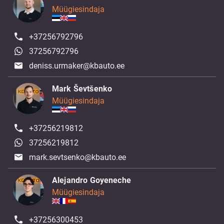
Müügiesindaja
+37256792796
37256792796
deniss.urmaker@kbauto.ee
Mark Ševtšenko
Müügiesindaja
+37256219812
37256219812
mark.sevtsenko@kbauto.ee
Alejandro Goyeneche
Müügiesindaja
+37256300453