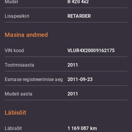
Mudel
R 420 4x2
Lisapealkiri
RETARDER
Masina andmed
VIN kood
VLUR4X20009162175
Tootmisaasta
2011
Esmase registreerimise aeg
2011-09-23
Mudeli aasta
2011
Läbisõit
Läbisõit
1 169 087
km