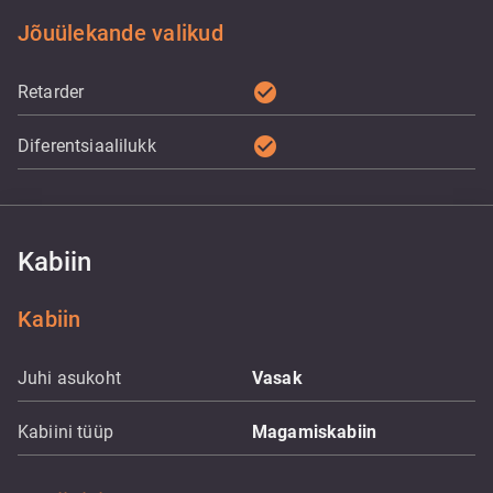
Jõuülekande valikud
check_circle
Retarder
check_circle
Diferentsiaalilukk
Kabiin
Kabiin
Juhi asukoht
Vasak
Kabiini tüüp
Magamiskabiin