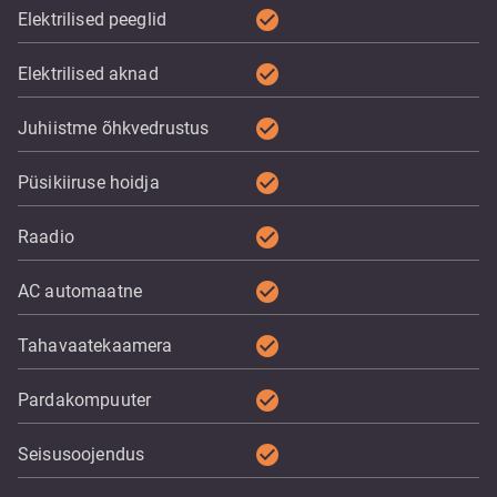
check_circle
Elektrilised peeglid
check_circle
Elektrilised aknad
check_circle
Juhiistme õhkvedrustus
check_circle
Püsikiiruse hoidja
check_circle
Raadio
check_circle
AC automaatne
check_circle
Tahavaatekaamera
check_circle
Pardakompuuter
check_circle
Seisusoojendus