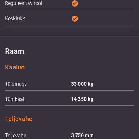
check_circle
Reguleeritav rool
check_circle
Kesklukk
Raam
Kaalud
Täismass
33 000
kg
Tühikaal
14 350
kg
Teljevahe
Teljevahe
3 750
mm