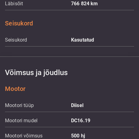
Läbisõit
766 824
km
Seisukord
Seisukord
Kasutatud
Võimsus ja jõudlus
Mootor
Mootori tüüp
Diisel
Mootori mudel
DC16.19
Mootori võimsus
500
hj