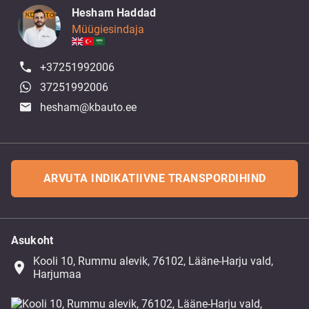
Hesham Haddad
Müügiesindaja
+37251992006
37251992006
hesham@kbauto.ee
ARVUTA INDIKATIIVNE TRANSPORDIHIND
Asukoht
Kooli 10, Rummu alevik, 76102, Lääne-Harju vald,
place
Harjumaa