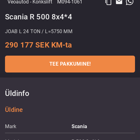
content_copy
email
Veoautod
- Konkslift
M094-1061
Scania R 500 8x4*4
JOAB L 24 TON / L=5750 MM
290 177 SEK KM-ta
TEE PAKKUMINE!
Üldinfo
Üldine
Mark
Scania