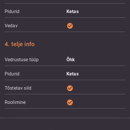
Pidurid
Ketas
check_circle
Vedav
4. telje info
Vedrustuse tüüp
Õhk
Pidurid
Ketas
check_circle
Tõstetav sild
check_circle
Roolimine