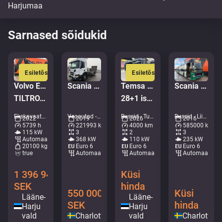
Sarnased sõidukid
Esiletõstetud
Esiletõstetud
Volvo EWR 170 E
Scania P 500 6x2*4
Temsa Prestij
Scania K320 Citywide
TILTROTATOR / AC / CENTRAL LUBRICATION
28+1 istekohta | 7.3m | UUS
Ekskavaatorid - Ratasekskavaator • M727-9473
Veoautod - Raam • M028-1394
Bussid - Turistibussid • M407-4724
Bussid - Liigendbuss • M079-2348
2022
2019
2026
2016
5739 h
221993 km
4000 km
585000 km
115 kW
3
2
3
Automaat
368 kW
110 kW
235 kW
20100 kg
Euro 6
Euro 6
Euro 6
true
Automaat
Automaat
Automaat
1 396 948
Küsi
SEK
hinda
550 000
Küsi
Lääne-
Lääne-
SEK
hinda
Harju
Harju
vald
Charlottenberg
vald
Charlotten