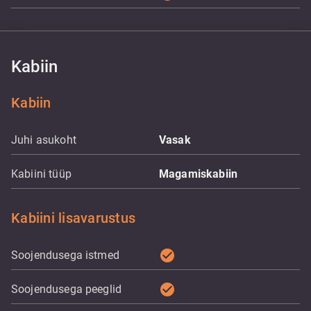
Kabiin
Kabiin
Juhi asukoht
Vasak
Kabiini tüüp
Magamiskabiin
Kabiini lisavarustus
check_circle
Soojendusega istmed
check_circle
Soojendusega peeglid