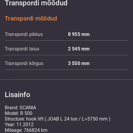
Transpordi mõõdud
Transpordi mõõdud
Transpordi pikkus
8 955
mm
Transpordi laius
2 545
mm
Transpordi kõrgus
3 550
mm
Lisainfo
Brand: SCANIA
Model: R 500
Structure: hook lift ( JOAB L 24 ton / L=5750 mm )
Year: 11.2012
Mileage: 766824 km