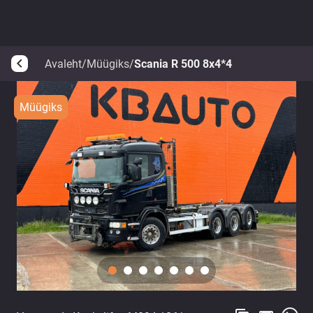
Avaleht
/
Müügiks
/
Scania R 500 8x4*4
arrow_back_ios
Müügiks