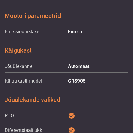
Mootori parameetrid
Emissiooniklass
Euro 5
Käigukast
Jõuülekanne
Automaat
Käigukasti mudel
GRS905
Jõuülekande valikud
check_circle
PTO
check_circle
Diferentsiaalilukk