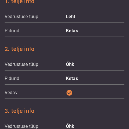
1. telje info
Vedrustuse tüüp
Leht
Pidurid
Ketas
2. telje info
Vedrustuse tüüp
Õhk
Pidurid
Ketas
check_circle
Vedav
3. telje info
Vedrustuse tüüp
Õhk