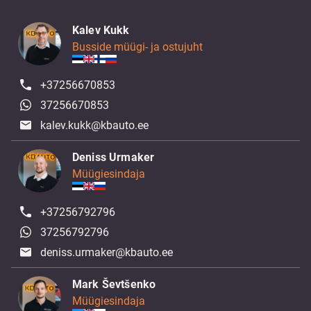
Kalev Kukk
Busside müügi- ja ostujuht
+37256670853
37256670853
kalev.kukk@kbauto.ee
Deniss Urmaker
Müügiesindaja
+37256792796
37256792796
deniss.urmaker@kbauto.ee
Mark Ševtšenko
Müügiesindaja