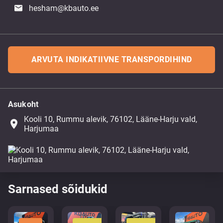
hesham@kbauto.ee
ARVUTA INDIKATIIVNE TRANSPORDIHIND
Asukoht
Kooli 10, Rummu alevik, 76102, Lääne-Harju vald,
place
Harjumaa
Sarnased sõidukid