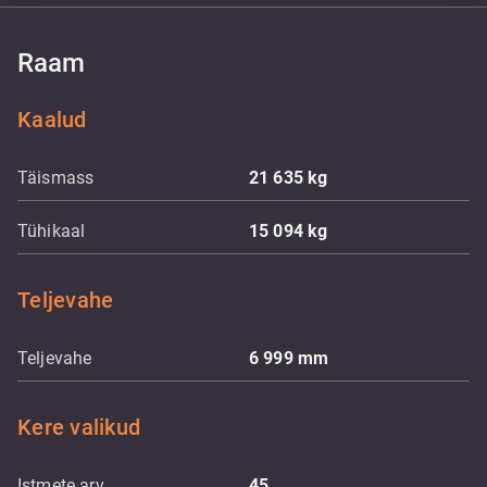
Raam
Kaalud
Täismass
21 635
kg
Tühikaal
15 094
kg
Teljevahe
Teljevahe
6 999
mm
Kere valikud
Istmete arv
45