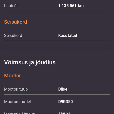
Läbisõit
1 138 561
km
Seisukord
Seisukord
Kasutatud
Võimsus ja jõudlus
Mootor
Mootori tüüp
Diisel
Mootori mudel
D9B380