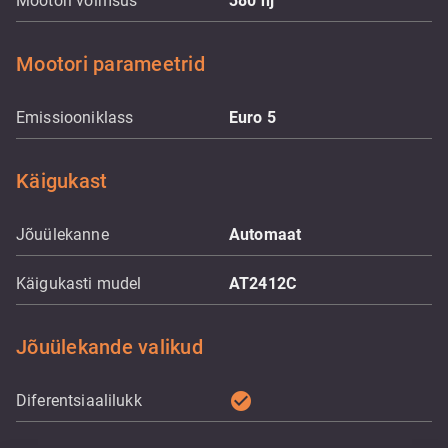
Mootori võimsus
380
hj
Mootori parameetrid
Emissiooniklass
Euro 5
Käigukast
Jõuülekanne
Automaat
Käigukasti mudel
AT2412C
Jõuülekande valikud
check_circle
Diferentsiaalilukk