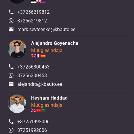
+37256219812
37256219812
mark.sevtsenko@kbauto.ee
Alejandro Goyeneche
Müügiesindaja
+37256300453
37256300453
alejandro@kbauto.ee
Hesham Haddad
Müügiesindaja
+37251992006
37251992006