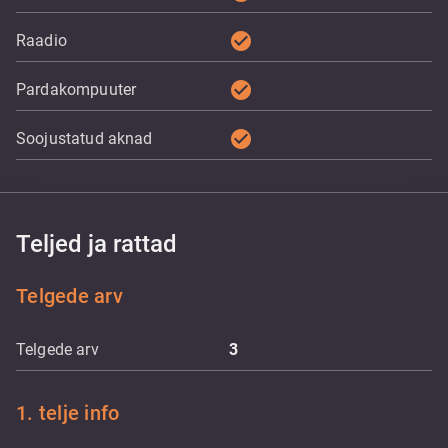
check_circle
Raadio
check_circle
Pardakompuuter
check_circle
Soojustatud aknad
Teljed ja rattad
Telgede arv
Telgede arv
3
1. telje info