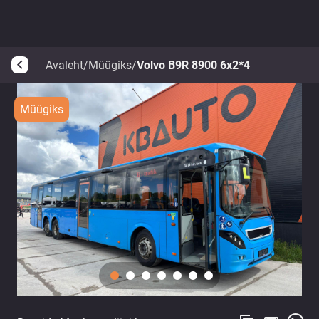
Avaleht
/
Müügiks
/
Volvo B9R 8900 6x2*4
arrow_back_ios
Müügiks