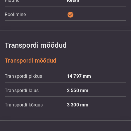
Pidurid
Ketas
check_circle
Roolimine
Transpordi mõõdud
Transpordi mõõdud
Transpordi pikkus
14 797
mm
Transpordi laius
2 550
mm
Transpordi kõrgus
3 300
mm