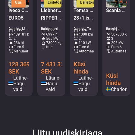
Uus
Esiletõstetud
Esiletõstetud
Iveco CC120/130 E24/FP
Liebherr PR 776 G6.0
Temsa Prestij
Scania K280 Citywide LE 6x2*4
EURO5
RIPPER / Service history available / Imported from Iceland
28+1 istekohta | 7.3m | UUS
Bussid - Maakonnaliini buss • M311-4601
Buldooserid - Buldooserid • M961-0619
Bussid - Turistibussid • M407-4724
Bussid - Linnaliinibussid • M227-1825
2005
2022
2026
2016
439181 km
6997 h
4000 km
507000 km
2
565 kW
2
3
236 hj
73000 kg
110 kW
206 kW
Euro 5
true
Euro 6
Euro 6
Manuaal
Automaat
Automaat
128 369
7 431 328
Küsi
SEK
SEK
hinda
Küsi
Lääne-
Lääne-
Lääne-
hinda
Harju
Harju
Harju
vald
vald
vald
Charlotten
Liitu uudiskirjaga