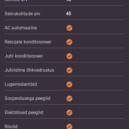
Seisukohtade arv
45
check_circle
AC automaatne
check_circle
Reisijate konditsioneer
check_circle
Juhi konditsioneer
check_circle
Juhiistme õhkvedrustus
check_circle
Lugemislambid
check_circle
Soojendusega peeglid
check_circle
Elektrilised peeglid
check_circle
Riiulid