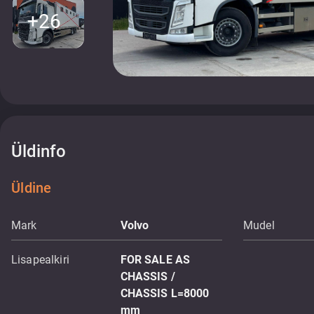
+26
Üldinfo
Üldine
Mark
Volvo
Mudel
Lisapealkiri
FOR SALE AS
CHASSIS /
CHASSIS L=8000
mm