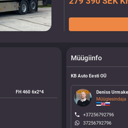
279 390 SEK K
Müügiinfo
KB Auto Eesti OÜ
FH 460 6x2*4
Deniss Urmake
Müügiesindaja
+37256792796
37256792796