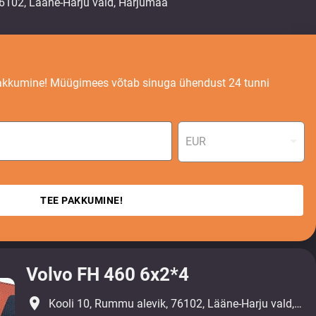
akkumine! Müügimees võtab sinuga ühendust 24 tunni
EUR
TEE PAKKUMINE!
Volvo FH 460 6x2*4
place
Kooli 10, Rummu alevik, 76102, Lääne-Harju vald, Harjumaa