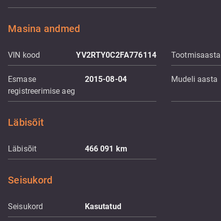
Masina andmed
VIN kood
YV2RTY0C2FA776114
Tootmisaasta
Esmase
2015-08-04
Mudeli aasta
registreerimise aeg
Läbisõit
Läbisõit
466 091
km
Seisukord
Seisukord
Kasutatud