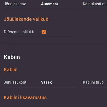
Jõuülekanne
Automaat
Käigukasti m
Jõuülekande valikud
check_circle
Diferentsiaalilukk
Kabiin
Kabiin
Juhi asukoht
Vasak
Kabiini tüüp
Kabiini lisavarustus