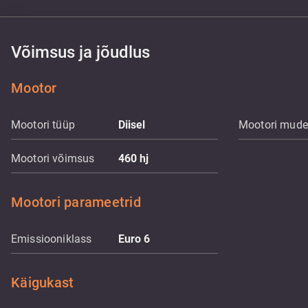
Võimsus ja jõudlus
Mootor
Mootori tüüp
Diisel
Mootori mude
Mootori võimsus
460
hj
Mootori parameetrid
Emissiooniklass
Euro 6
Käigukast