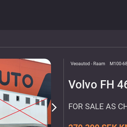
Veoautod
- Raam
M100-6
Volvo FH 4
FOR SALE AS C
arrow_forward_ios