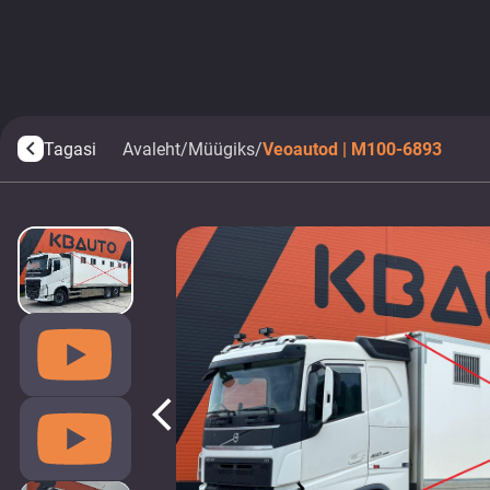
Tagasi
Avaleht
/
Müügiks
/
Veoautod | M100-6893
arrow_back_ios
arrow_back_ios