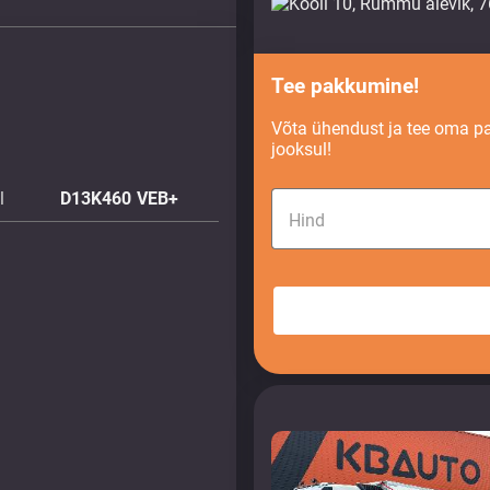
Tee pakkumine!
Võta ühendust ja tee oma p
jooksul!
l
D13K460 VEB+
Hind