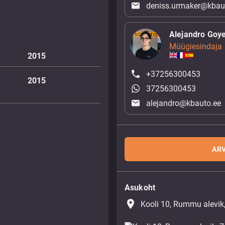
deniss.urmaker@kbau
Alejandro Goy
Müügiesindaja
2015
+37256300453
2015
37256300453
alejandro@kbauto.ee
ARV
Asukoht
place
Kooli 10, Rummu alevik