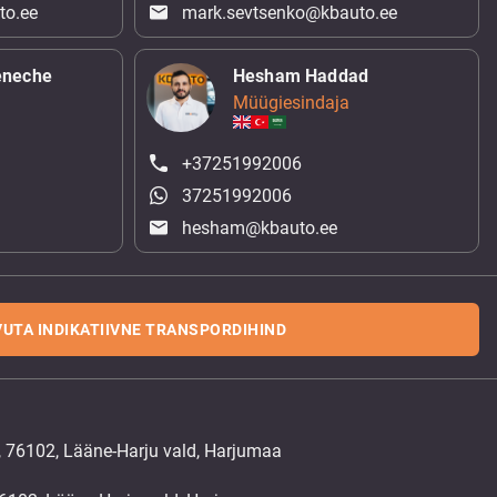
to.ee
mark.sevtsenko@kbauto.ee
eneche
Hesham Haddad
Müügiesindaja
+37251992006
37251992006
hesham@kbauto.ee
UTA INDIKATIIVNE TRANSPORDIHIND
, 76102, Lääne-Harju vald, Harjumaa