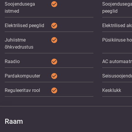
check_circle
Soojendusega
Soojenduseg
istmed
peeglid
check_circle
Elektrilised peeglid
Elektrilised a
check_circle
Juhiistme
Püsikiiruse ho
õhkvedrustus
check_circle
Raadio
AC automaat
check_circle
Pardakompuuter
Seisusoojend
check_circle
Reguleeritav rool
Kesklukk
Raam