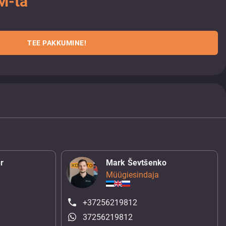
M-ta
TEE PAKKUMINE!
r
Mark Ševtšenko
Müügiesindaja
+37256219812
37256219812