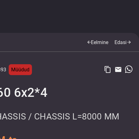
Eelmine
Edasi
arrow_back
arrow_forward
content_copy
email
893
Müüdud
60 6x2*4
HASSIS / CHASSIS L=8000 MM