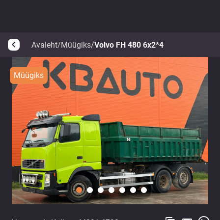
Avaleht
/
Müügiks
/
Volvo FH 480 6x2*4
arrow_back_ios
Müügiks