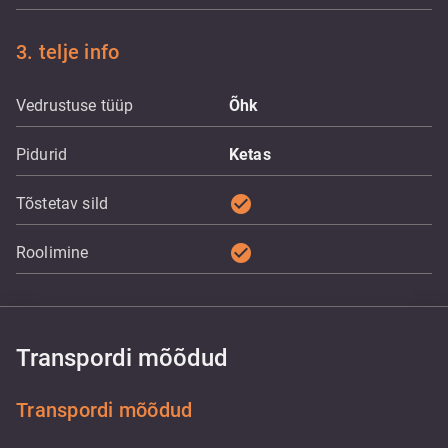
3. telje info
Vedrustuse tüüp
Õhk
Pidurid
Ketas
check_circle
Tõstetav sild
check_circle
Roolimine
Transpordi mõõdud
Transpordi mõõdud