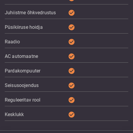
check_circle
Juhiistme õhkvedrustus
check_circle
Püsikiiruse hoidja
check_circle
Raadio
check_circle
AC automaatne
check_circle
Pardakompuuter
check_circle
Seisusoojendus
check_circle
Reguleeritav rool
check_circle
Kesklukk