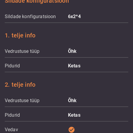
Sildade konfiguratsioon
Sildade konfiguratsioon
6x2*4
1. telje info
Vedrustuse tüüp
Õhk
Pidurid
Ketas
2. telje info
Vedrustuse tüüp
Õhk
Pidurid
Ketas
check_circle
Vedav