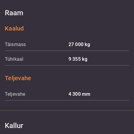
Raam
Kaalud
Täismass
27 000
kg
Tühikaal
9 355
kg
Teljevahe
Teljevahe
4 300
mm
Kallur