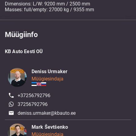
Dimensions: L/W: 9200 mm / 2500 mm
Masses: full/empty: 27000 kg / 9355 mm
Müügiinfo
KB Auto Eesti OÜ
Deniss Urmaker
Müügiesindaja
+37256792796
37256792796
deniss.urmaker@kbauto.ee
Mark Ševtšenko
Müügiesindaja