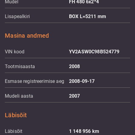
Mudel
FH 480 6x2*4
Lisapealkiri
BOX L=5211 mm
Masina andmed
VIN kood
YV2ASW0C98B524779
Tootmisaasta
2008
Esmase registreerimise aeg
2008-09-17
Mudeli aasta
2007
Läbisõit
Läbisõit
1 148 956
km