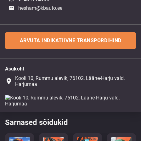
hesham@kbauto.ee
ARVUTA INDIKATIIVNE TRANSPORDIHIND
Asukoht
Kooli 10, Rummu alevik, 76102, Lääne-Harju vald,
place
Harjumaa
Sarnased sõidukid