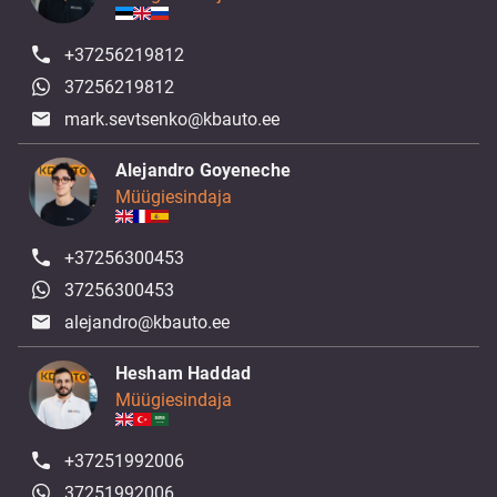
+37256219812
37256219812
mark.sevtsenko@kbauto.ee
Alejandro Goyeneche
Müügiesindaja
+37256300453
37256300453
alejandro@kbauto.ee
Hesham Haddad
Müügiesindaja
+37251992006
37251992006