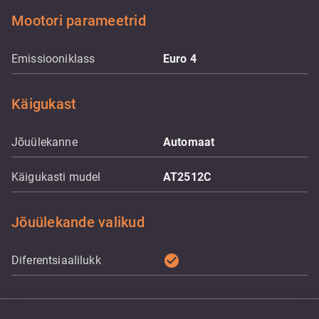
Mootori parameetrid
Emissiooniklass
Euro 4
Käigukast
Jõuülekanne
Automaat
Käigukasti mudel
AT2512C
Jõuülekande valikud
check_circle
Diferentsiaalilukk