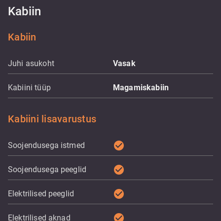
Kabiin
Kabiin
Juhi asukoht
Vasak
Kabiini tüüp
Magamiskabiin
Kabiini lisavarustus
check_circle
Soojendusega istmed
check_circle
Soojendusega peeglid
check_circle
Elektrilised peeglid
check_circle
Elektrilised aknad