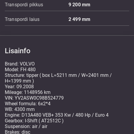
Transpordi pikkus
9 200
mm
Transpordi laius
2 499
mm
Lisainfo
Brand: VOLVO
Model: FH 480
Structure: tipper ( box L=5211 mm / W=2401 mm /
H=1399 mm )
Year: 09.2008
Mileage: 1148956 km
VIN: YV2ASW0C98B524779
Wheel formula: 6x2*4
WB: 4300 mm
Engine: D13A480 VEB+ 353 Kw / 480 Hp / Euro 4
Gearbox: I-Shift ( AT2512C )
Suspension: air / air
Brakes: disc