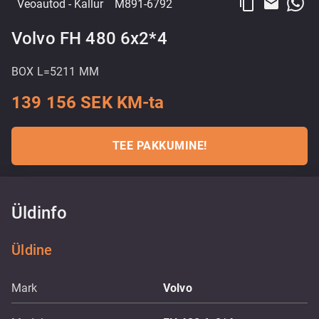
content_copy
email
Veoautod
- Kallur
M891-6792
Volvo FH 480 6x2*4
BOX L=5211 MM
139 156 SEK KM-ta
TEE PAKKUMINE!
Üldinfo
Üldine
Mark
Volvo