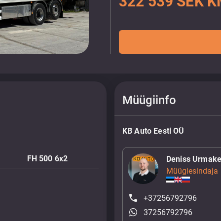
322 539 SEK K
Müügiinfo
KB Auto Eesti OÜ
FH 500 6x2
Deniss Urmake
Müügiesindaja
+37256792796
37256792796