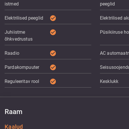
istmed
peeglid
check_circle
Elektrilised peeglid
Elektrilised a
check_circle
Juhiistme
Püsikiiruse ho
õhkvedrustus
check_circle
Raadio
AC automaat
check_circle
Pardakompuuter
Seisusoojend
check_circle
Reguleeritav rool
Kesklukk
Raam
Kaalud