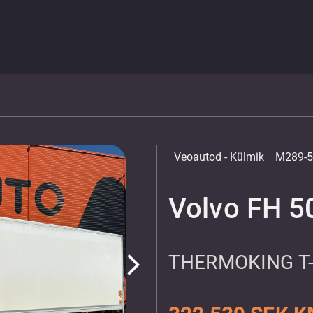
Veoautod
- Külmik
M289-5
Volvo FH 5
THERMOKING T-
arrow_forward_ios