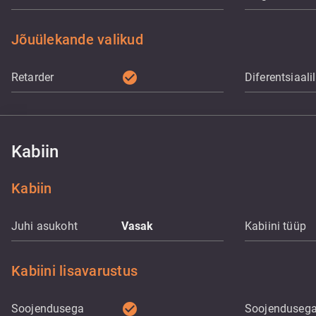
Jõuülekande valikud
check_circle
Retarder
Diferentsiaali
Kabiin
Kabiin
Juhi asukoht
Vasak
Kabiini tüüp
Kabiini lisavarustus
check_circle
Soojendusega
Soojenduseg