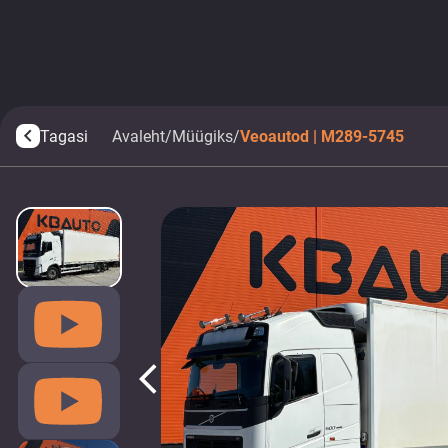
Tagasi
Avaleht
/
Müügiks
/
Veoautod | M289-5745
arrow_back_ios
arrow_back_ios