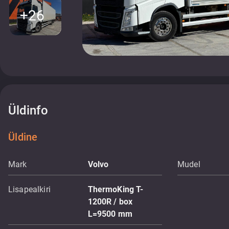
+26
Üldinfo
Üldine
Mark
Volvo
Mudel
Lisapealkiri
ThermoKing T-
1200R / box
L=9500 mm