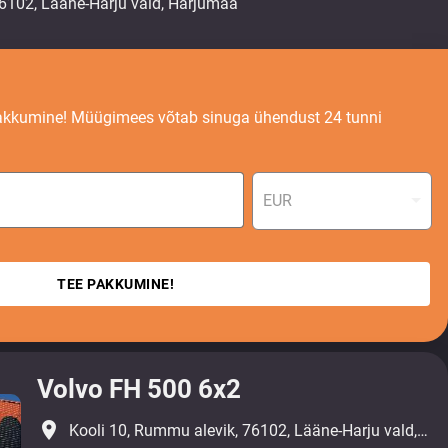
akkumine! Müügimees võtab sinuga ühendust 24 tunni
EUR
TEE PAKKUMINE!
Volvo FH 500 6x2
place
Kooli 10, Rummu alevik, 76102, Lääne-Harju vald, Harjumaa