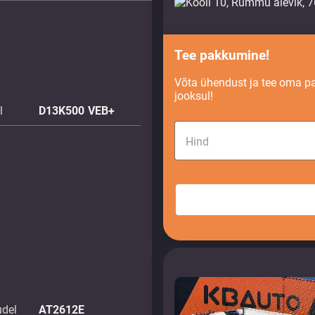
Tee pakkumine!
Võta ühendust ja tee oma p
jooksul!
l
D13K500 VEB+
Hind
udel
AT2612E