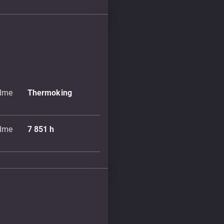
dme
Thermoking
dme
7 851
h