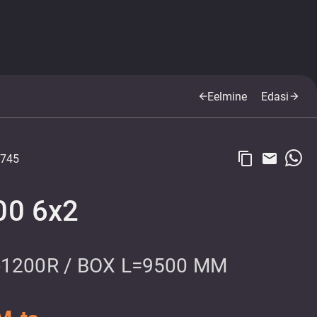
Eelmine
Edasi
arrow_back
arrow_forward
content_copy
email
745
00 6x2
1200R / BOX L=9500 MM