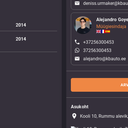
deniss.urmaker@kbau
Alejandro Goy
2014
Müügiesindaja
2014
+37256300453
37256300453
alejandro@kbauto.ee
ARV
Asukoht
place
Kooli 10, Rummu alevik