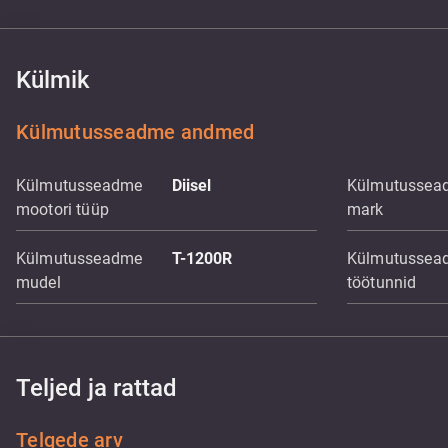
Külmik
Külmutusseadme andmed
Külmutusseadme
Diisel
Külmutussea
mootori tüüp
mark
Külmutusseadme
T-1200R
Külmutussea
mudel
töötunnid
Teljed ja rattad
Telgede arv