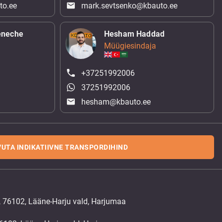
to.ee
mark.sevtsenko@kbauto.ee
eneche
Hesham Haddad
Müügiesindaja
+37251992006
37251992006
hesham@kbauto.ee
UTA INDIKATIIVNE TRANSPORDIHIND
, 76102, Lääne-Harju vald, Harjumaa