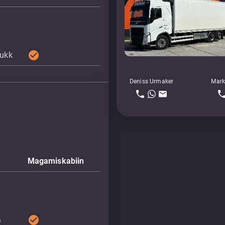
check_circle
lukk
Deniss Urmaker
Mark
Magamiskabiin
check_circle
a