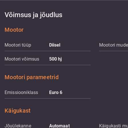
Võimsus ja jõudlus
Mootor
Mootori tüüp
Diisel
Mootori mude
Mootori võimsus
500
hj
Mootori parameetrid
Emissiooniklass
Euro 6
Käigukast
Jõuülekanne
Automaat
Käigukasti m