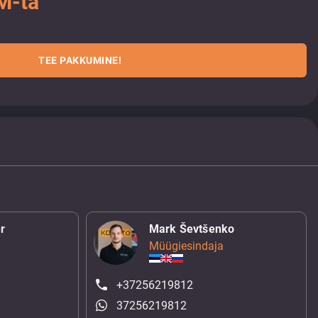
M-ta
TEE PAKKUMINE!
r
Mark Ševtšenko
Müügiesindaja
+37256219812
37256219812