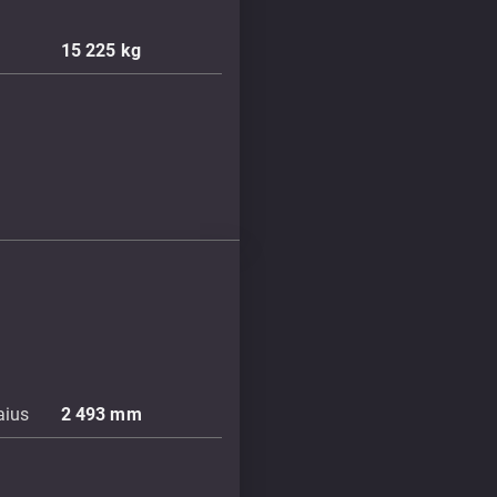
15 225
kg
aius
2 493
mm