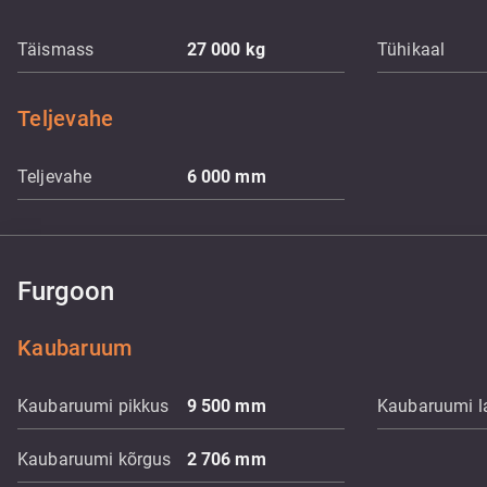
Täismass
27 000
kg
Tühikaal
Teljevahe
Teljevahe
6 000
mm
Furgoon
Kaubaruum
Kaubaruumi pikkus
9 500
mm
Kaubaruumi l
Kaubaruumi kõrgus
2 706
mm