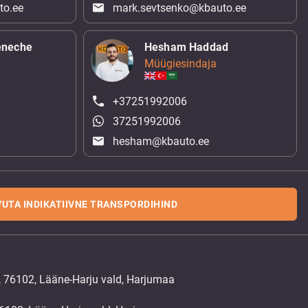
to.ee
mark.sevtsenko@kbauto.ee
eneche
Hesham Haddad
Müügiesindaja
+37251992006
37251992006
hesham@kbauto.ee
UTA INDIKATIIVNE TRANSPORDIHIND
, 76102, Lääne-Harju vald, Harjumaa