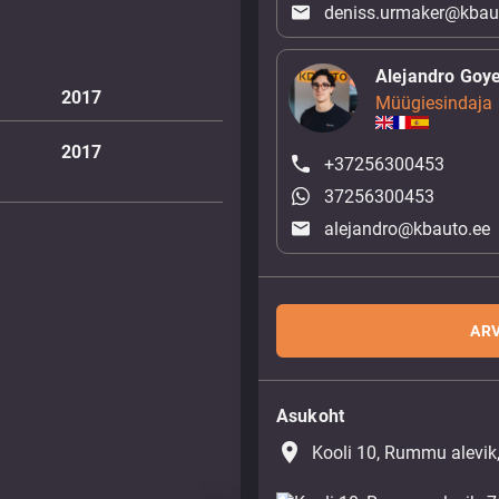
deniss.urmaker@kbau
Alejandro Goy
2017
Müügiesindaja
2017
+37256300453
37256300453
alejandro@kbauto.ee
ARV
Asukoht
place
Kooli 10, Rummu alevik