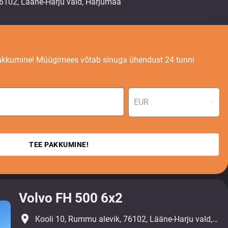
akkumine! Müügimees võtab sinuga ühendust 24 tunni
EUR
TEE PAKKUMINE!
Volvo FH 500 6x2
place
Kooli 10, Rummu alevik, 76102, Lääne-Harju vald, Harjumaa