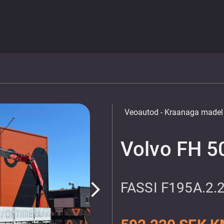
Veoautod
- Kraanaga madel
Volvo FH 5
FASSI F195A.2
arrow_forward_ios