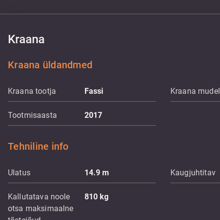
Kraana
Kraana üldandmed
Kraana tootja
Fassi
Kraana mudel
Tootmisaasta
2017
Tehniline info
Ulatus
14.9
m
Kaugjuhtitav
Kallutatava noole
810
kg
otsa maksimaalne