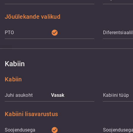
Jõuülekande valikud
check_circle
PTO
Diferentsiaali
Kabiin
Kabiin
Juhi asukoht
Vasak
Kabiini tüüp
Kabiini lisavarustus
check_circle
Soojendusega
Soojenduseg