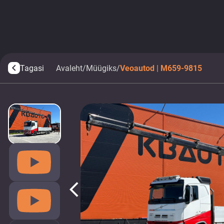
Tagasi
Avaleht
/
Müügiks
/
Veoautod | M659-9815
arrow_back_ios
arrow_back_ios