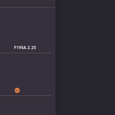
F195A.2.25
check_circle