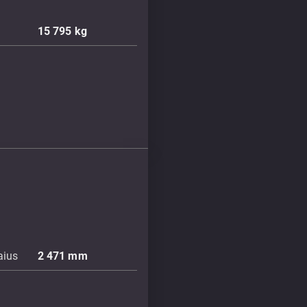
15 795
kg
aius
2 471
mm