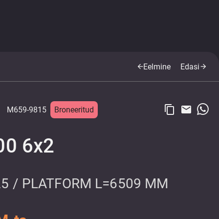
Eelmine
Edasi
arrow_back
arrow_forward
content_copy
email
M659-9815
Broneeritud
00 6x2
.25 / PLATFORM L=6509 MM