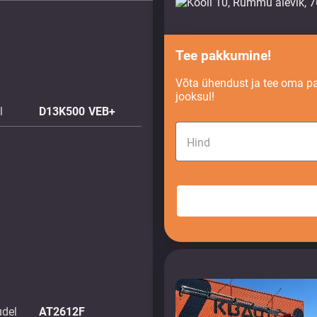
Tee pakkumine!
Võta ühendust ja tee oma p
jooksul!
l
D13K500 VEB+
Hind
udel
AT2612F