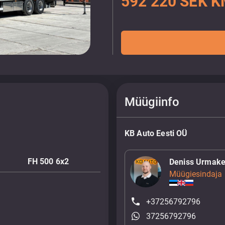
592 220 SEK K
Müügiinfo
KB Auto Eesti OÜ
FH 500 6x2
Deniss Urmake
Müügiesindaja
+37256792796
37256792796