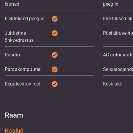
istmed
peeglid
check_circle
Elektrilised peeglid
Elektrilised a
check_circle
Juhiistme
Püsikiiruse ho
õhkvedrustus
check_circle
Raadio
AC automaat
check_circle
Pardakompuuter
Seisusoojend
check_circle
Reguleeritav rool
Kesklukk
Raam
Kaalud