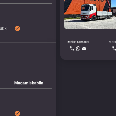
check_circle
lukk
Deniss Urmaker
Mark
Magamiskabiin
check_circle
a