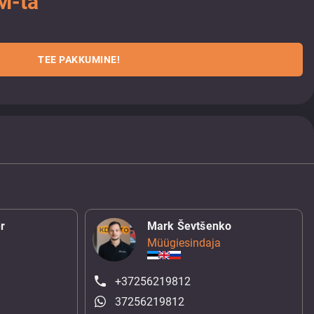
M-ta
TEE PAKKUMINE!
r
Mark Ševtšenko
Müügiesindaja
+37256219812
37256219812