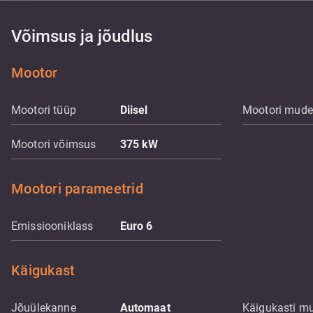
Võimsus ja jõudlus
Mootor
Mootori tüüp
Diisel
Mootori mude
Mootori võimsus
375
kW
Mootori parameetrid
Emissiooniklass
Euro 6
Käigukast
Jõuülekanne
Automaat
Käigukasti m