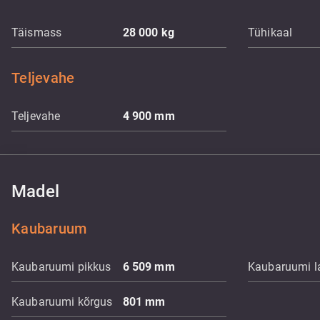
Täismass
28 000
kg
Tühikaal
Teljevahe
Teljevahe
4 900
mm
Madel
Kaubaruum
Kaubaruumi pikkus
6 509
mm
Kaubaruumi l
Kaubaruumi kõrgus
801
mm