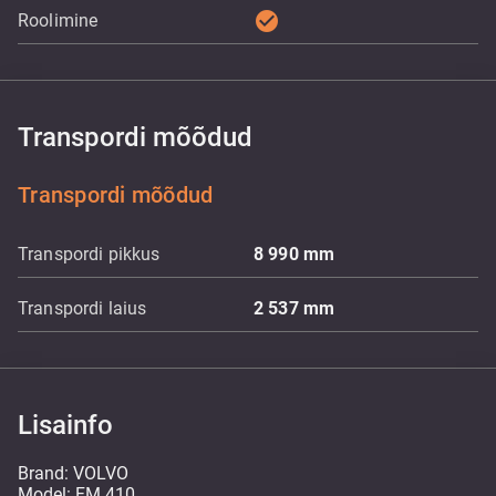
check_circle
Roolimine
Transpordi mõõdud
Transpordi mõõdud
Transpordi pikkus
8 990
mm
Transpordi laius
2 537
mm
Lisainfo
Brand: VOLVO
Model: FM 410