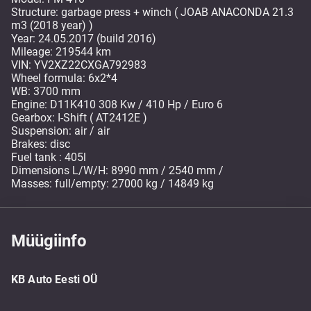
Structure: garbage press + winch ( JOAB ANACONDA 21.3
m3 (2018 year) )
Year: 24.05.2017 (build 2016)
Mileage: 219544 km
VIN: YV2XZ22CXGA792983
Wheel formula: 6x2*4
WB: 3700 mm
Engine: D11K410 308 Kw / 410 Hp / Euro 6
Gearbox: I-Shift ( AT2412E )
Suspension: air / air
Brakes: disc
Fuel tank : 405l
Dimensions L/W/H: 8990 mm / 2540 mm /
Masses: full/empty: 27000 kg / 14849 kg
Müügiinfo
KB Auto Eesti OÜ