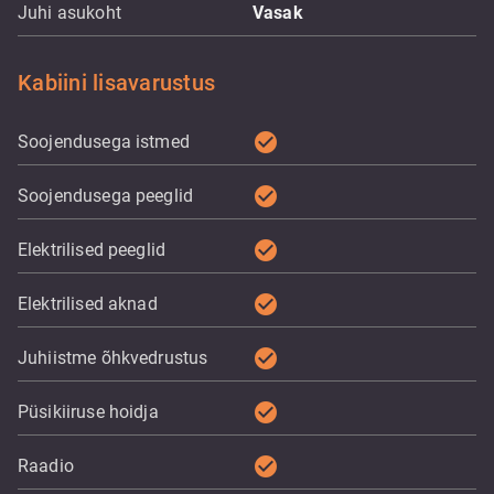
Juhi asukoht
Vasak
Kabiini lisavarustus
check_circle
Soojendusega istmed
check_circle
Soojendusega peeglid
check_circle
Elektrilised peeglid
check_circle
Elektrilised aknad
check_circle
Juhiistme õhkvedrustus
check_circle
Püsikiiruse hoidja
check_circle
Raadio