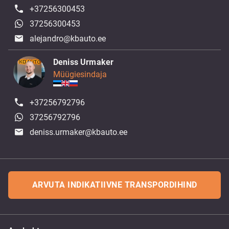
+37256300453
37256300453
alejandro@kbauto.ee
Deniss Urmaker
Müügiesindaja
+37256792796
37256792796
deniss.urmaker@kbauto.ee
ARVUTA INDIKATIIVNE TRANSPORDIHIND