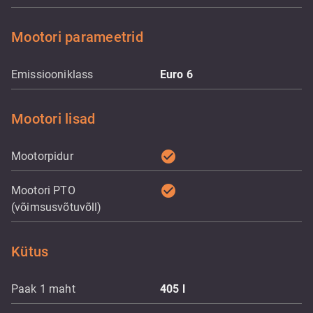
Mootori parameetrid
Emissiooniklass
Euro 6
Mootori lisad
check_circle
Mootorpidur
check_circle
Mootori PTO
(võimsusvõtuvõll)
Kütus
Paak 1 maht
405
l