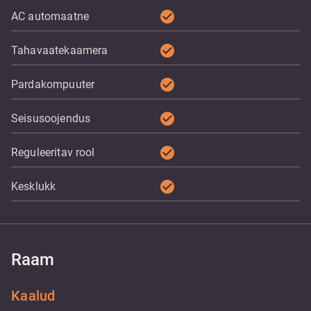
check_circle
AC automaatne
check_circle
Tahavaatekaamera
check_circle
Pardakompuuter
check_circle
Seisusoojendus
check_circle
Reguleeritav rool
check_circle
Kesklukk
Raam
Kaalud