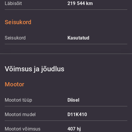
Läbisõit
219 544
km
Seisukord
Seisukord
Kasutatud
Võimsus ja jõudlus
Mootor
Mootori tüüp
Diisel
Mootori mudel
D11K410
Mootori võimsus
407
hj