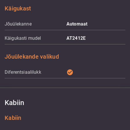
Käigukast
Jõuülekanne
Automaat
Käigukasti mudel
AT2412E
Jõuülekande valikud
check_circle
Diferentsiaalilukk
Kabiin
Kabiin