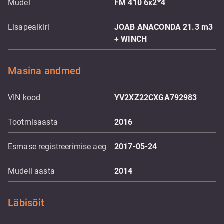
Mudel
FM 410 6x2*4
Lisapealkiri
JOAB ANACONDA 21.3 m3
+ WINCH
Masina andmed
VIN kood
YV2XZ22CXGA792983
Tootmisaasta
2016
Esmase registreerimise aeg
2017-05-24
Mudeli aasta
2014
Läbisõit