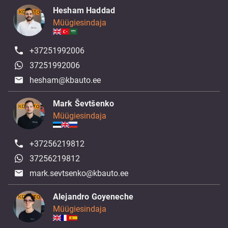
Hesham Haddad
Müügiesindaja
+37251992006
37251992006
hesham@kbauto.ee
Mark Ševtšenko
Müügiesindaja
+37256219812
37256219812
mark.sevtsenko@kbauto.ee
Alejandro Goyeneche
Müügiesindaja