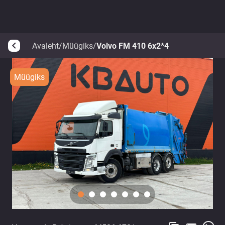
Avaleht
/
Müügiks
/
Volvo FM 410 6x2*4
arrow_back_ios
Müügiks