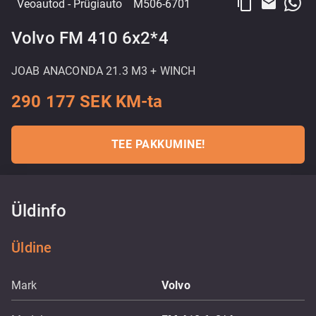
content_copy
email
Veoautod
- Prügiauto
M506-6701
Volvo FM 410 6x2*4
JOAB ANACONDA 21.3 M3 + WINCH
290 177 SEK KM-ta
TEE PAKKUMINE!
Üldinfo
Üldine
Mark
Volvo