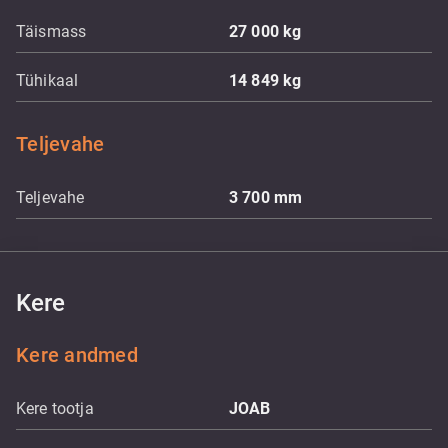
Täismass
27 000
kg
Tühikaal
14 849
kg
Teljevahe
Teljevahe
3 700
mm
Kere
Kere andmed
Kere tootja
JOAB