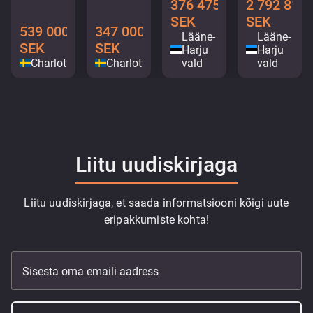
376 475
2 792 816
SEK
SEK
539 000
347 000
Lääne-
Lääne-
SEK
SEK
Harju
Harju
Charlottenberg
Charlottenberg
vald
vald
Liitu uudiskirjaga
Liitu uudiskirjaga, et saada informatsiooni kõigi uute
eripakkumiste kohta!
Sisesta oma emaili aadress