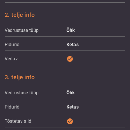
2. telje info
Vedrustuse tüüp
Õhk
Pidurid
Ketas
check_circle
Vedav
3. telje info
Vedrustuse tüüp
Õhk
Pidurid
Ketas
check_circle
Tõstetav sild