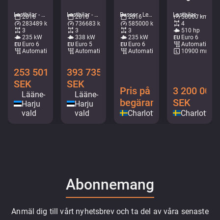
Lastbilar - Liftdumper • M491-6669
Lastbilar - Lastväxlare med kran • M062-7905
Bussar - Ledbuss • M079-2348
Lastbilar - Bärgningsbil • M052-6430
2016
2010
2016
50000 km
283489 km
736683 km
585000 km
4
3
3
3
510 hp
235 kW
338 kW
235 kW
Euro 6
Euro 6
Euro 5
Euro 6
Automatisk
Automatisk
Automatisk
Automatisk
10900 mm
253 501
393 735
SEK
SEK
Pris på
3 200 000
Lääne-
Lääne-
begäran
SEK
Harju
Harju
vald
vald
Charlottenberg
Charlotten
Abonnemang
Anmäl dig till vårt nyhetsbrev och ta del av våra senaste