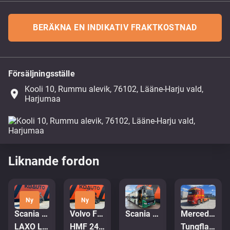
BERÄKNA EN INDIKATIV FRAKTKOSTNAD
Försäljningsställe
Kooli 10, Rummu alevik, 76102, Lääne-Harju vald,
place
Harjumaa
Liknande fordon
Ny
Ny
Scania P 320 6x2*4
Volvo FM 450 6x2*4
Scania K320 Citywide
Mercedes-Benz Arocs 3251
LAXO LD186VA-2 / PLATFORM L=5731 mm
HMF 2420 K5 / PALIFT L=4750 mm
Tungflakbärgare FALKOM Scorpion