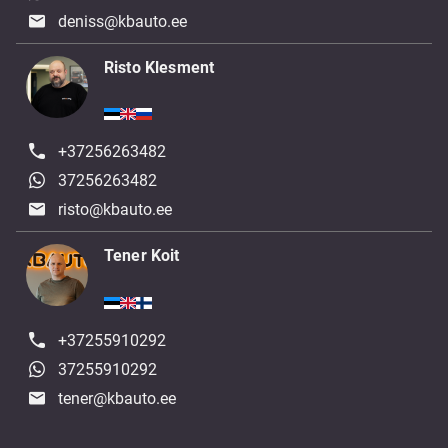
deniss@kbauto.ee
Risto Klesment
+37256263482
37256263482
risto@kbauto.ee
Tener Koit
+37255910292
37255910292
tener@kbauto.ee