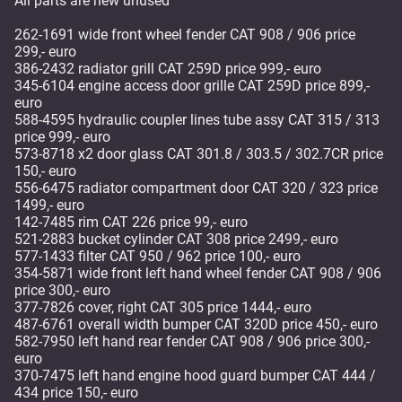
All parts are new unused
262-1691 wide front wheel fender CAT 908 / 906 price
299,- euro
386-2432 radiator grill CAT 259D price 999,- euro
345-6104 engine access door grille CAT 259D price 899,-
euro
588-4595 hydraulic coupler lines tube assy CAT 315 / 313
price 999,- euro
573-8718 x2 door glass CAT 301.8 / 303.5 / 302.7CR price
150,- euro
556-6475 radiator compartment door CAT 320 / 323 price
1499,- euro
142-7485 rim CAT 226 price 99,- euro
521-2883 bucket cylinder CAT 308 price 2499,- euro
577-1433 filter CAT 950 / 962 price 100,- euro
354-5871 wide front left hand wheel fender CAT 908 / 906
price 300,- euro
377-7826 cover, right CAT 305 price 1444,- euro
487-6761 overall width bumper CAT 320D price 450,- euro
582-7950 left hand rear fender CAT 908 / 906 price 300,-
euro
370-7475 left hand engine hood guard bumper CAT 444 /
434 price 150,- euro