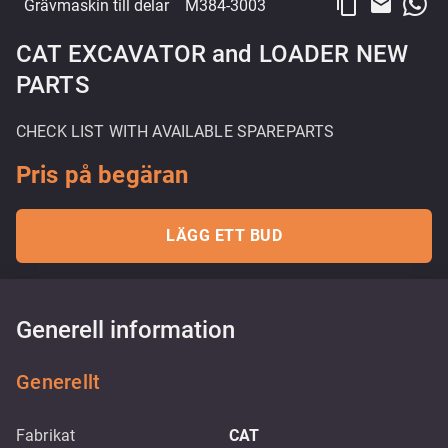
content_copy
email
Grävmaskin till delar
M384-3003
CAT EXCAVATOR and LOADER NEW
PARTS
CHECK LIST WITH AVAILABLE SPAREPARTS
Pris på begäran
LÄGG ETT BUD
Generell information
Generellt
Fabrikat
CAT