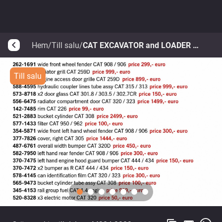
Hem
/
Till salu
/
CAT EXCAVATOR and LOADER NEW PARTS
arrow_back_ios
Till salu