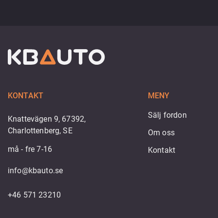
KONTAKT
MENY
Sälj fordon
Knattevägen 9, 67392,
Charlottenberg, SE
Om oss
må - fre 7-16
Kontakt
info@kbauto.se
+46 571 23210