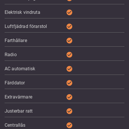
check_circle
Elektrisk vindruta
check_circle
Luftfjädrad förarstol
check_circle
Farthållare
check_circle
Radio
check_circle
AC automatisk
check_circle
Färddator
check_circle
Extravärmare
check_circle
Justerbar ratt
check_circle
Centrallås