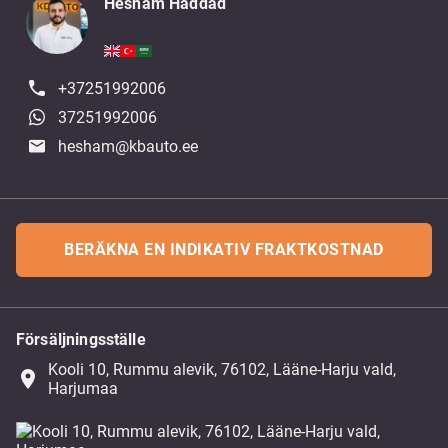
Hesham Haddad
+37251992006
37251992006
hesham@kbauto.ee
BERÄKNA EN INDIKATIV FRAKTKOSTNAD
Försäljningsställe
Kooli 10, Rummu alevik, 76102, Lääne-Harju vald,
place
Harjumaa