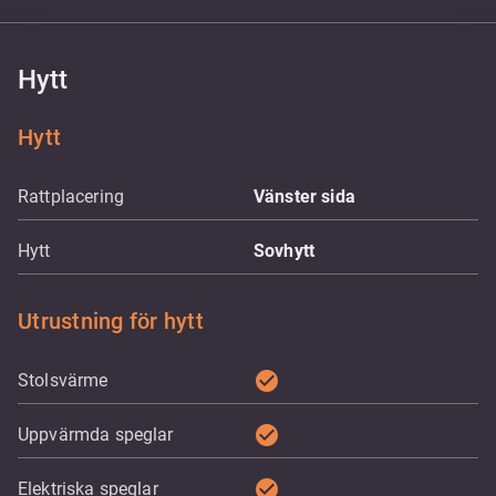
Hytt
Hytt
Rattplacering
Vänster sida
Hytt
Sovhytt
Utrustning för hytt
check_circle
Stolsvärme
check_circle
Uppvärmda speglar
check_circle
Elektriska speglar