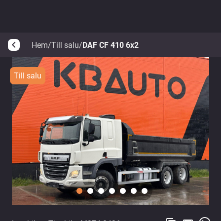
Hem
/
Till salu
/
DAF CF 410 6x2
arrow_back_ios
Till salu