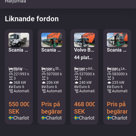
Liknande fordon
Scania P 500 6x2*4
Scania K280 Citywide LE 6x2*4
Volvo B8R 8900 LE 6x2*4
Scania K320 Citywide
44 platser + 53 stående / AC
Lastbilar - Chassi • M028-1394
Bussar - Stadsbuss • M227-1825
Bussar - Intercitybuss • M183-8892
Bussar - Ledbuss • M079-2348
2019
2016
2017
2016
221993 km
507000 km
537000 km
585000 km
3
3
3
3
368 kW
206 kW
240 kW
235 kW
Euro 6
Euro 6
Euro 6
Euro 6
Automatisk
Automatisk
Automatisk
Automatisk
550 000
Pris på
468 000
Pris på
SEK
begäran
SEK
begäran
Charlottenberg
Charlottenberg
Charlottenberg
Charlotten