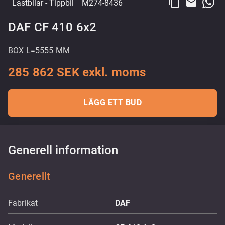
content_copy
email
Lastbilar
- Tippbil
M274-8436
DAF CF 410 6x2
BOX L=5555 MM
285 862 SEK exkl. moms
LÄGG ETT BUD
Generell information
Generellt
Fabrikat
DAF