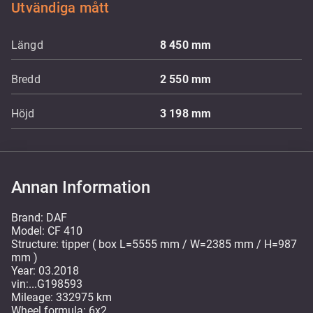
Utvändiga mått
Längd
8 450
mm
Bredd
2 550
mm
Höjd
3 198
mm
Annan Information
Brand: DAF
Model: CF 410
Structure: tipper ( box L=5555 mm / W=2385 mm / H=987
mm )
Year: 03.2018
vin:...G198593
Mileage: 332975 km
Wheel formula: 6x2