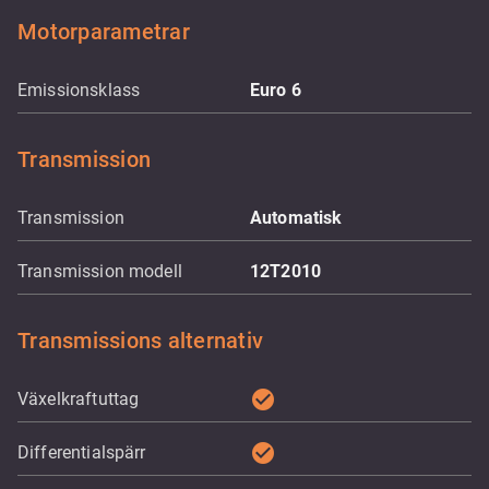
Motorparametrar
Emissionsklass
Euro 6
Transmission
Transmission
Automatisk
Transmission modell
12T2010
Transmissions alternativ
check_circle
Växelkraftuttag
check_circle
Differentialspärr