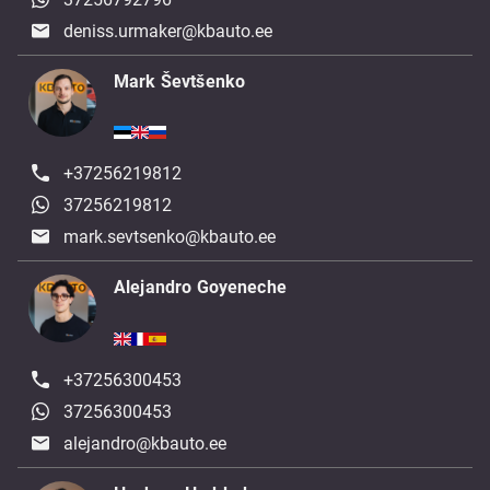
deniss.urmaker@kbauto.ee
Mark Ševtšenko
+37256219812
37256219812
mark.sevtsenko@kbauto.ee
Alejandro Goyeneche
+37256300453
37256300453
alejandro@kbauto.ee