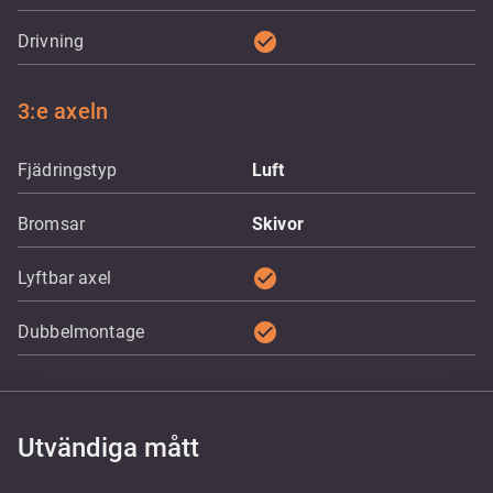
check_circle
Drivning
3:e axeln
Fjädringstyp
Luft
Bromsar
Skivor
check_circle
Lyftbar axel
check_circle
Dubbelmontage
Utvändiga mått