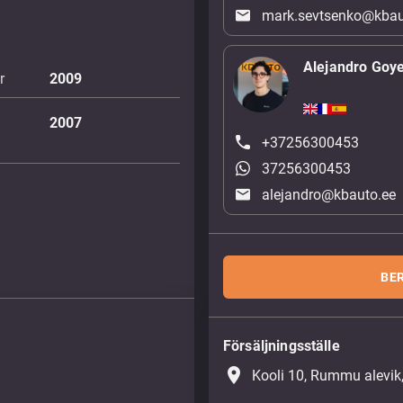
mark.sevtsenko@kbau
Alejandro Goy
r
2009
2007
+37256300453
37256300453
alejandro@kbauto.ee
BE
Försäljningsställe
place
Kooli 10, Rummu alevik