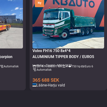
Ny
1
Volvo FH16 750 8x4*4
corpion
ALUMINIUM TIPPER BODY / EURO5
Lastbilar - Tippbil • M966-2659
Automatisk
2014
668391 km
4
750 hp
Euro 6
Automatisk
365 688
SEK
Lääne-Harju vald