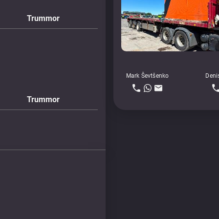
Trummor
Mark Ševtšenko
Deni
Trummor