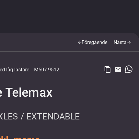
Föregående
Nästa
arrow_back
arrow_forward
content_copy
email
ed låg lastare
M507-9512
e Telemax
XLES / EXTENDABLE