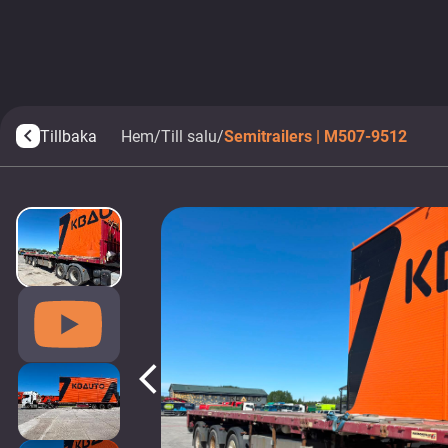
Tillbaka
Hem
/
Till salu
/
Semitrailers | M507-9512
arrow_back_ios
arrow_back_ios