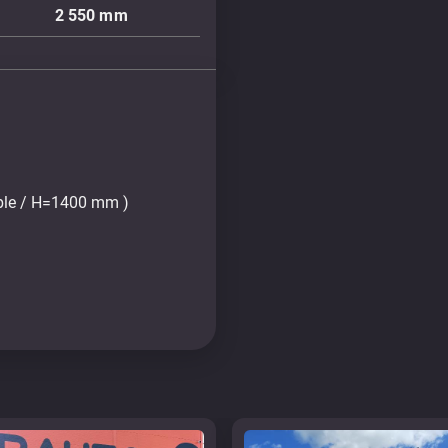
2 550
mm
able / H=1400 mm )