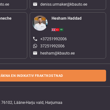
to.ee
deniss.urmaker@kbauto.ee
eneche
Hesham Haddad
+37251992006
37251992006
hesham@kbauto.ee
RÄKNA EN INDIKATIV FRAKTKOSTNAD
, 76102, Lääne-Harju vald, Harjumaa