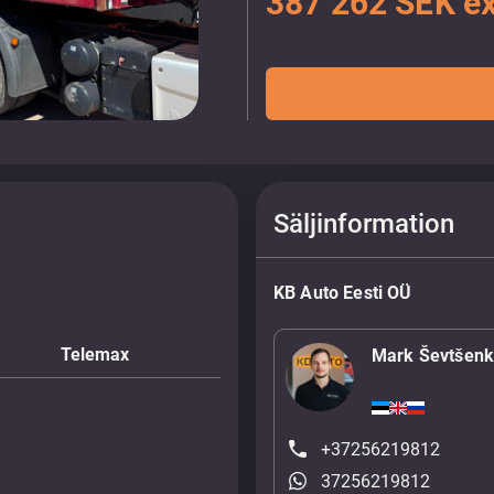
387 262 SEK e
Säljinformation
KB Auto Eesti OÜ
Telemax
Mark Ševtšen
+37256219812
37256219812