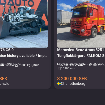
 776 G6.0
Mercedes-Benz Arocs 325
RIPPER / Service history available / Imported from Iceland
Tungflakbärgare FALKOM S
vare • M961-0619
Lastbilar - Bärgningsbil • M052-6430
h
565 kW
73000 kg
true
50000 km
4
510 hp
Euro 6
10900 mm
SEK
3 200 000
SEK
u vald
Charlottenberg