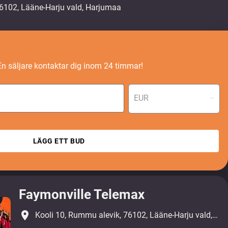
En säljare kontaktar dig inom 24 timmar!
EUR
LÄGG ETT BUD
Faymonville Telemax
place
Kooli 10, Rummu alevik, 76102, Lääne-Harju vald, Harjumaa