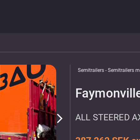
Semitrailers
- Semitrailers m
Faymonvill
ALL STEERED A
arrow_forward_ios