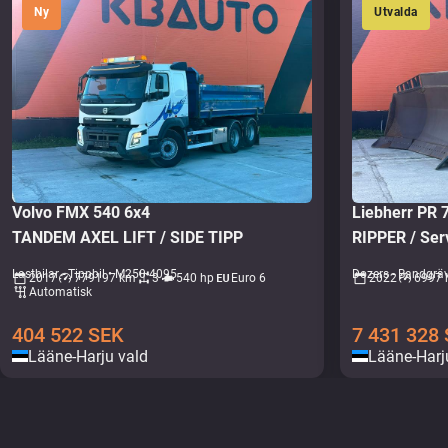
Ny
Utvalda
Volvo FMX 540 6x4
Liebherr PR
TANDEM AXEL LIFT / SIDE TIPP
Lastbilar - Tippbil • M250-4095
Dozers - Bandgrä
2017
779197 km
3
540 hp
Euro 6
2022
6997 
Automatisk
404 522
SEK
7 431 328
Lääne-Harju vald
Lääne-Harj