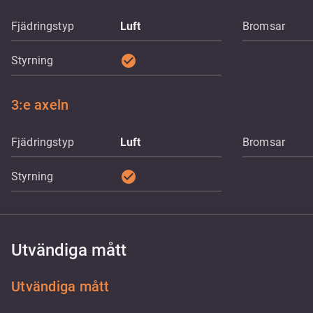
Fjädringstyp
Luft
Bromsar
check_circle
Styrning
3:e axeln
Fjädringstyp
Luft
Bromsar
check_circle
Styrning
Utvändiga mått
Utvändiga mått