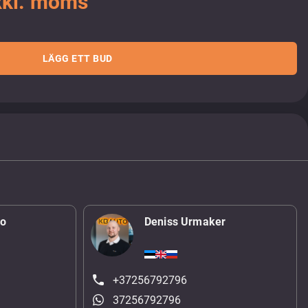
xkl. moms
LÄGG ETT BUD
ko
Deniss Urmaker
+37256792796
37256792796