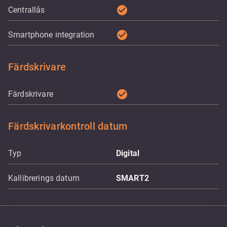
check_circle
Centrallås
check_circle
Smartphone integration
Färdskrivare
check_circle
Färdskrivare
Färdskrivarkontroll datum
Typ
Digital
Kallibrerings datum
SMART2