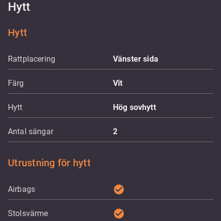
Hytt
Hytt
Rattplacering
Vänster sida
Färg
Vit
Hytt
Hög sovhytt
Antal sängar
2
Utrustning för hytt
check_circle
Airbags
check_circle
Stolsvärme