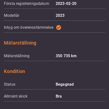
Första registreringsdatum
2023-02-20
Modellår
2023
check_circle
Intyg om överensstämmelse
Mätarställning
Mätarställning
350 735
km
Kondition
Status
Begagnad
Allmänt skick
Bra