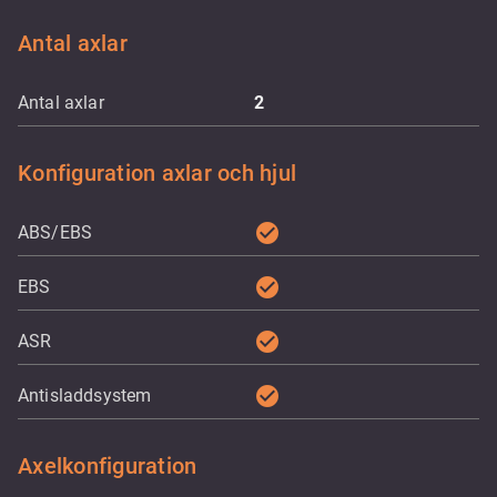
Antal axlar
Antal axlar
2
Konfiguration axlar och hjul
check_circle
ABS/EBS
check_circle
EBS
check_circle
ASR
check_circle
Antisladdsystem
Axelkonfiguration