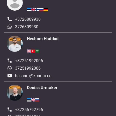
+3726809930
3726809930
Hesham Haddad
+37251992006
37251992006
hesham@kbauto.ee
Deniss Urmaker
+37256792796