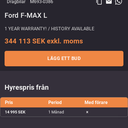
content_copy
email
Dragbilar
M693-0386
Ford F-MAX L
1 YEAR WARRANTY! / HISTORY AVAILABLE
344 113 SEK exkl. moms
LÄGG ETT BUD
Hyrespris från
Pris
Period
Med förare
14 995 SEK
1 Månad