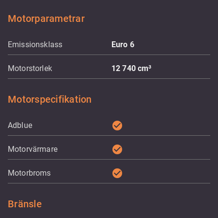
Motorparametrar
Emissionsklass
Euro 6
Motorstorlek
12 740
cm³
Motorspecifikation
check_circle
Adblue
check_circle
Motorvärmare
check_circle
Motorbroms
Bränsle