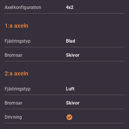
Axelkonfiguration
4x2
1:a axeln
Fjädringstyp
Blad
Bromsar
Skivor
2:a axeln
Fjädringstyp
Luft
Bromsar
Skivor
check_circle
Drivning