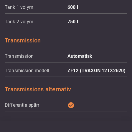
Tank 1 volym
600
l
Tank 2 volym
750
l
Transmission
Transmission
Automatisk
Transmission modell
ZF12 (TRAXON 12TX2620)
Transmissions alternativ
check_circle
Differentialspärr