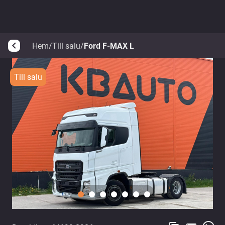
Hem
/
Till salu
/
Ford F-MAX L
arrow_back_ios
Till salu