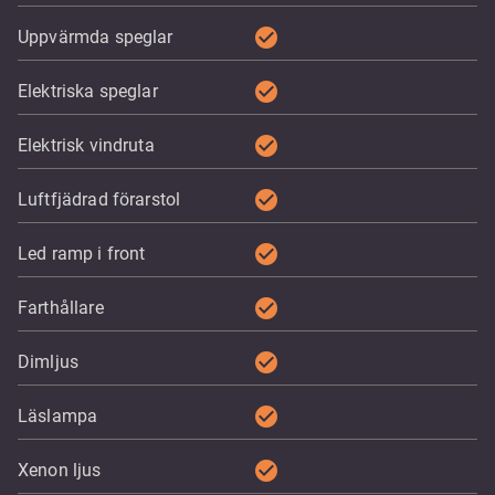
check_circle
Uppvärmda speglar
check_circle
Elektriska speglar
check_circle
Elektrisk vindruta
check_circle
Luftfjädrad förarstol
check_circle
Led ramp i front
check_circle
Farthållare
check_circle
Dimljus
check_circle
Läslampa
check_circle
Xenon ljus