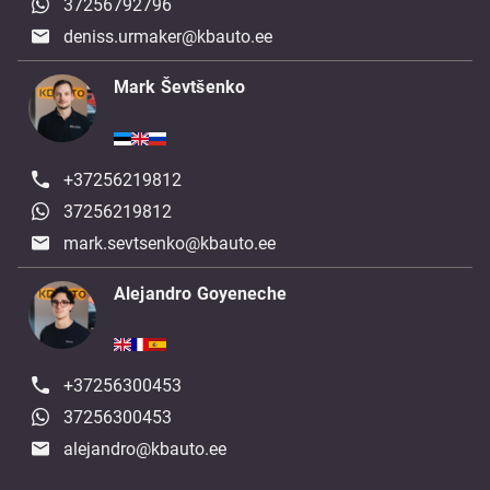
37256792796
deniss.urmaker@kbauto.ee
Mark Ševtšenko
+37256219812
37256219812
mark.sevtsenko@kbauto.ee
Alejandro Goyeneche
+37256300453
37256300453
alejandro@kbauto.ee