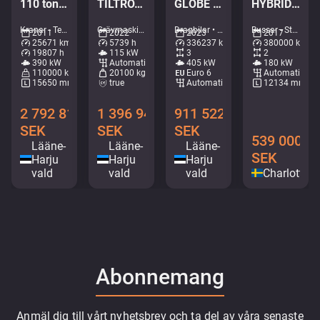
110 ton / MAIN BOOM 53 m / MOST ENGINE HOURS FROM IDLE / GOOD WORKING CONDITION
TILTROTATOR / AC / CENTRAL LUBRICATION
GLOBE XL / RETARDER / DOUBLE BOGIE
HYBRID / AC / AUXILIARY HEATING
Kranar - Terrängkranare • M106-9664
Grävmaskiner - Hjulgrävare • M727-9473
Dragbilar • M075-6603
Bussar - Stadsbuss • M253-4323
2011
2022
2023
2017
25671 km
5739 h
336237 km
380000 km
19807 h
115 kW
3
2
390 kW
Automatisk
405 kW
180 kW
110000 kg
20100 kg
Euro 6
Automatisk
15650 mm
true
Automatisk
12134 mm
2 792 816
1 396 948
911 522
SEK
SEK
SEK
539 000
Lääne-
Lääne-
Lääne-
SEK
Harju
Harju
Harju
vald
vald
vald
Charlotten
Abonnemang
Anmäl dig till vårt nyhetsbrev och ta del av våra senaste