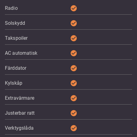
check_circle
Radio
check_circle
Solskydd
check_circle
Takspoiler
check_circle
AC automatisk
check_circle
Färddator
check_circle
Kylskåp
check_circle
Extravärmare
check_circle
Justerbar ratt
check_circle
Verktygslåda