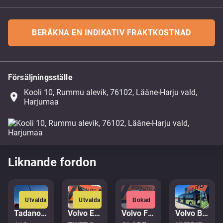
BERÄKNA EN INDIKATIV FRAKTKOSTNAD
Försäljningsställe
Kooli 10, Rummu alevik, 76102, Lääne-Harju vald,
place
Harjumaa
Liknande fordon
Utvalda
Utvalda
Bokad
Tadano Faun ATF 110G-5
Volvo EWR 170 E
Volvo FH 540 6x2
Volvo B5LH 7900 HC 4x2