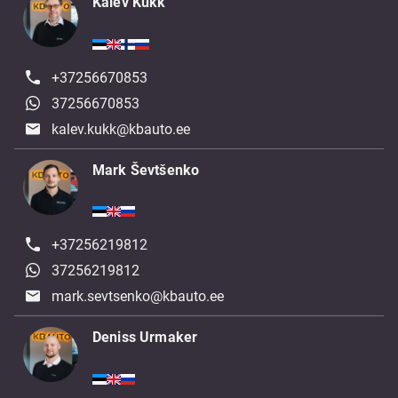
Kalev Kukk
+37256670853
37256670853
kalev.kukk@kbauto.ee
Mark Ševtšenko
+37256219812
37256219812
mark.sevtsenko@kbauto.ee
Deniss Urmaker