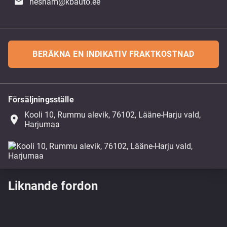
hesham@kbauto.ee
BERÄKNA EN INDIKATIV FRAKTKOSTNAD
Försäljningsställe
Kooli 10, Rummu alevik, 76102, Lääne-Harju vald,
place
Harjumaa
Liknande fordon