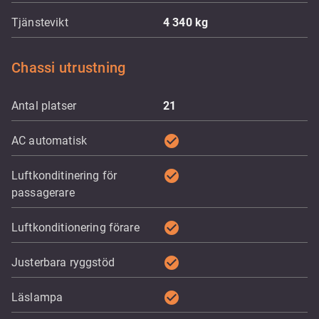
Tjänstevikt
4 340
kg
Chassi utrustning
Antal platser
21
check_circle
AC automatisk
check_circle
Luftkonditinering för
passagerare
check_circle
Luftkonditionering förare
check_circle
Justerbara ryggstöd
check_circle
Läslampa