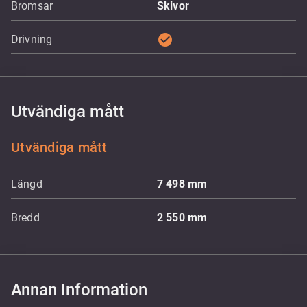
Bromsar
Skivor
check_circle
Drivning
Utvändiga mått
Utvändiga mått
Längd
7 498
mm
Bredd
2 550
mm
Annan Information