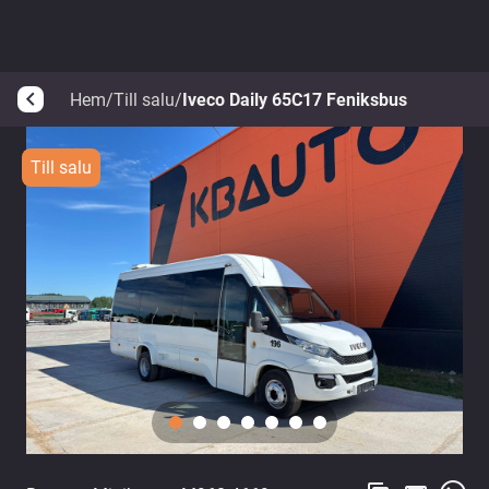
Hem
/
Till salu
/
Iveco Daily 65C17 Feniksbus
arrow_back_ios
Till salu