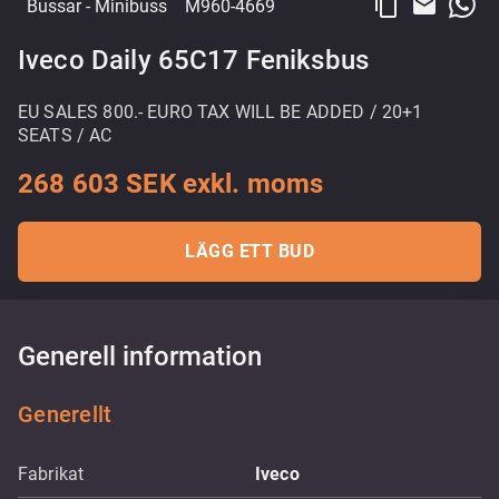
content_copy
email
Bussar
- Minibuss
M960-4669
Iveco Daily 65C17 Feniksbus
EU SALES 800.- EURO TAX WILL BE ADDED / 20+1
SEATS / AC
268 603 SEK exkl. moms
LÄGG ETT BUD
Generell information
Generellt
Fabrikat
Iveco