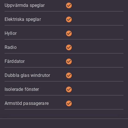
check_circle
Uppvärmda speglar
check_circle
Elektriska speglar
check_circle
Hyllor
check_circle
Radio
check_circle
Färddator
check_circle
Dubbla glas windrutor
check_circle
Isolerade fönster
check_circle
Armstöd passagerare