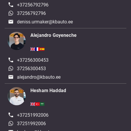
+37256792796
37256792796
deniss.urmaker@kbauto.ee
Alejandro Goyeneche
+37256300453
37256300453
alejandro@kbauto.ee
Hesham Haddad
+37251992006
37251992006