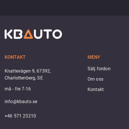
KONTAKT
MENY
Sälj fordon
Knattevägen 9, 67392,
Charlottenberg, SE
Om oss
må - fre 7-16
Kontakt
info@kbauto.se
+46 571 23210