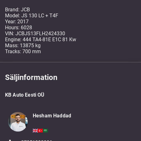
Brand: JCB
Model: JS 130 LC + T4F
Year: 2017
Hours: 6028
VIN: JCBJS13FLH2424330
Engine: 444 TA4-81E E1C 81 Kw
Mass: 13875 kg
Tracks: 700 mm
Säljinformation
KB Auto Eesti OÜ
Hesham Haddad