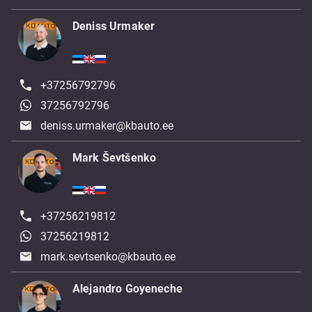
Deniss Urmaker
+37256792796
37256792796
deniss.urmaker@kbauto.ee
Mark Ševtšenko
+37256219812
37256219812
mark.sevtsenko@kbauto.ee
Alejandro Goyeneche