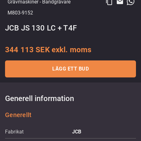
content_copy
email
Grävmaskiner
- Bandgrävare
M803-9152
JCB JS 130 LC + T4F
344 113 SEK exkl. moms
LÄGG ETT BUD
Generell information
Generellt
Fabrikat
JCB