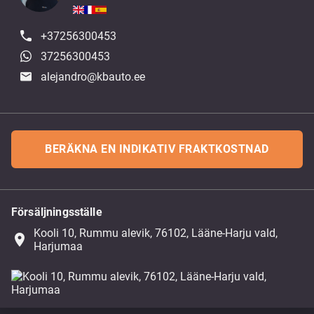
+37256300453
37256300453
alejandro@kbauto.ee
BERÄKNA EN INDIKATIV FRAKTKOSTNAD
Försäljningsställe
Kooli 10, Rummu alevik, 76102, Lääne-Harju vald,
place
Harjumaa