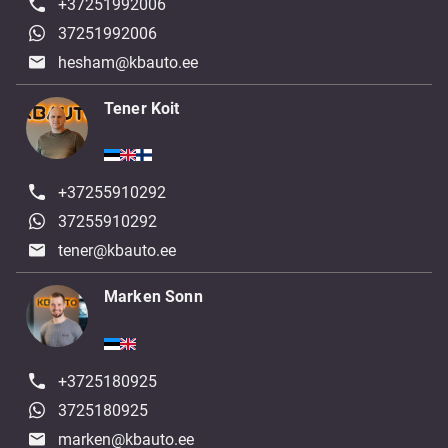
+37251992006
37251992006
hesham@kbauto.ee
Tener Koit
+37255910292
37255910292
tener@kbauto.ee
Marken Sonn
+3725180925
3725180925
marken@kbauto.ee