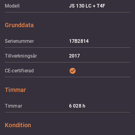
Modell
JS 130 LC + T4F
Grunddata
Serienummer
17B2814
Tillverkningsår
2017
check_circle
CE-certifierad
Timmar
Timmar
6 028
h
Kondition