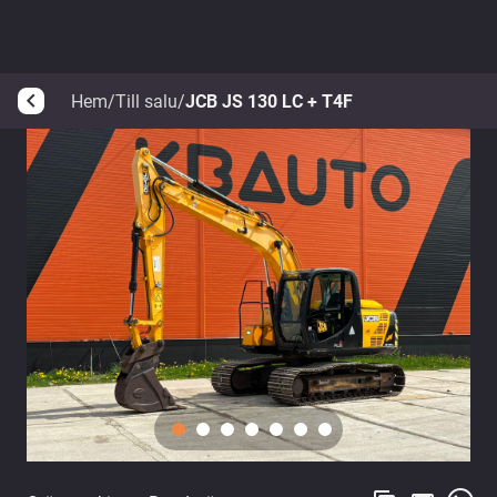
Hem
/
Till salu
/
JCB JS 130 LC + T4F
arrow_back_ios