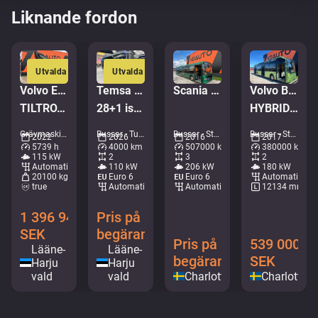
Liknande fordon
Utvalda
Utvalda
Volvo EWR 170 E
Temsa Prestij
Scania K280 Citywide LE 6x2*4
Volvo B5LH 7900 HC 4x2
TILTROTATOR / AC / CENTRAL LUBRICATION
28+1 istekohta | 7.3m | UUS
HYBRID / AC / AUXILIARY HEATING
Grävmaskiner - Hjulgrävare • M727-9473
Bussar - Turistbuss • M407-4724
Bussar - Stadsbuss • M227-1825
Bussar - Stadsbuss • M253-4323
2022
2026
2016
2017
5739 h
4000 km
507000 km
380000 km
115 kW
2
3
2
Automatisk
110 kW
206 kW
180 kW
20100 kg
Euro 6
Euro 6
Automatisk
true
Automatisk
Automatisk
12134 mm
1 396 948
Pris på
SEK
begäran
Pris på
539 000
Lääne-
Lääne-
begäran
SEK
Harju
Harju
vald
vald
Charlottenberg
Charlotten