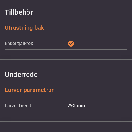
Tillbehör
Utrustning bak
check_circle
Enkel tjälkrok
Underrede
Larver parametrar
Larver bredd
793
mm