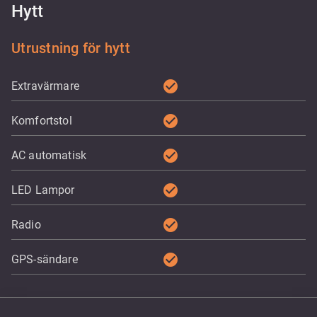
Hytt
Utrustning för hytt
check_circle
Extravärmare
check_circle
Komfortstol
check_circle
AC automatisk
check_circle
LED Lampor
check_circle
Radio
check_circle
GPS-sändare