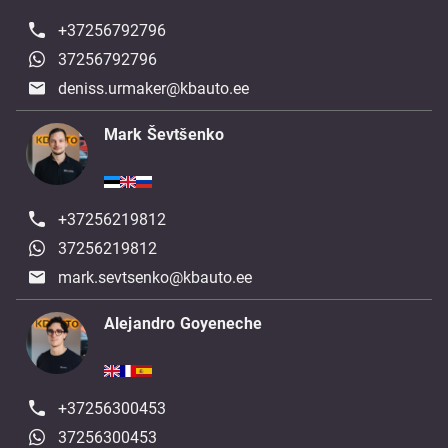
+37256792796
37256792796
deniss.urmaker@kbauto.ee
Mark Ševtšenko
+37256219812
37256219812
mark.sevtsenko@kbauto.ee
Alejandro Goyeneche
+37256300453
37256300453