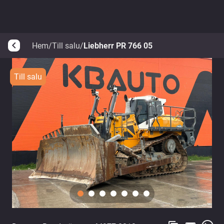
Hem
/
Till salu
/
Liebherr PR 766 05
arrow_back_ios
Till salu