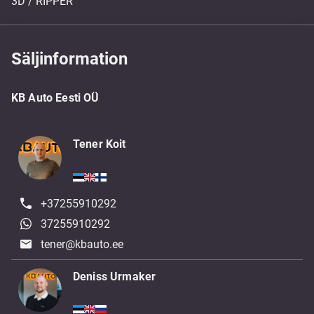
3D / RIPPER
Säljinformation
KB Auto Eesti OÜ
Tener Koit
+37255910292
37255910292
tener@kbauto.ee
Deniss Urmaker