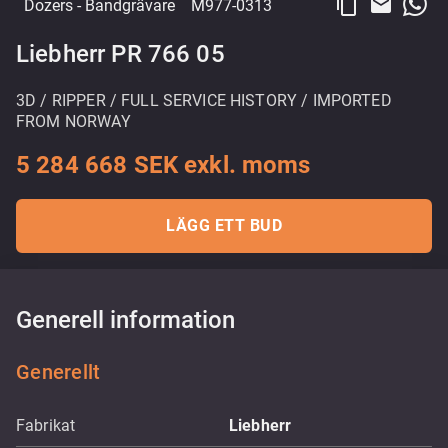
content_copy
email
Dozers
- Bandgrävare
M977-0313
Liebherr PR 766 05
3D / RIPPER / FULL SERVICE HISTORY / IMPORTED
FROM NORWAY
5 284 668 SEK exkl. moms
LÄGG ETT BUD
Generell information
Generellt
Fabrikat
Liebherr