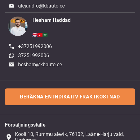
alejandro@kbauto.ee
Hesham Haddad
+37251992006
37251992006
hesham@kbauto.ee
BERÄKNA EN INDIKATIV FRAKTKOSTNAD
Försäljningsställe
Kooli 10, Rummu alevik, 76102, Lääne-Harju vald,
place