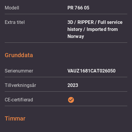
Modell
PR 766 05
Extra titel
3D / RIPPER / Full service
history / Imported from
Norway
Grunddata
Serienummer
VAUZ1681CAT026050
Tillverkningsår
2023
check_circle
CE-certifierad
Timmar