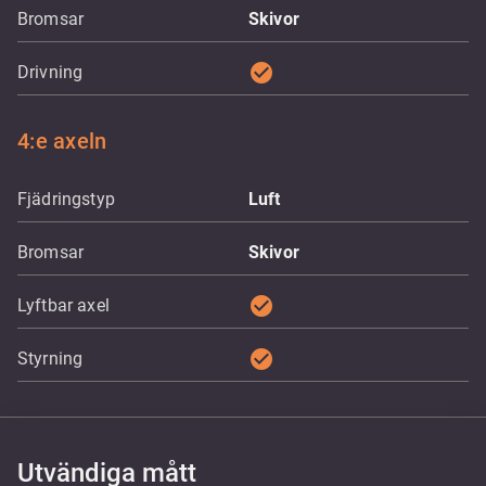
Bromsar
Skivor
check_circle
Drivning
4:e axeln
Fjädringstyp
Luft
Bromsar
Skivor
check_circle
Lyftbar axel
check_circle
Styrning
Utvändiga mått