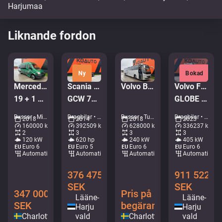
Liknande fordon
Ny
Bokad
Mercedes-Benz Sprinter 516 CDI
Scania R620 6x4
Volvo B8R 9700 H 6x2*4
Volvo FH 540 6x2
19 + 1 PLATSER/RULLSTOLSLYFT
GCW 78T / RETARDER / HYDRAULICS
GLOBE XL / RETARDER / DOUBLE BOGIE
Bussar - Minibuss • M306-8993
Dragbilar • M332-7661
Bussar - Turistbuss • M384-5615
Dragbilar • M075-6603
2018
2014
2018
2023
160000 km
392509 km
628000 km
336237 km
2
3
3
3
120 kW
620 hp
240 kW
405 kW
Euro 6
Euro 5
Euro 6
Euro 6
Automatisk
Automatisk
Automatisk
Automatisk
376 475
911 522
SEK
SEK
347 000
Pris på
Lääne-
Lääne-
SEK
begäran
Harju
Harju
Charlottenberg
vald
Charlottenberg
vald