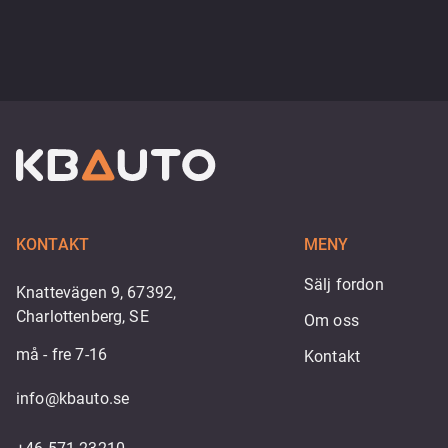
KONTAKT
MENY
Sälj fordon
Knattevägen 9, 67392,
Charlottenberg, SE
Om oss
må - fre 7-16
Kontakt
info@kbauto.se