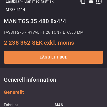
content_copy
email
Lastbilar
- Kran med fastflak
M738-5114
MAN TGS 35.480 8x4*4
FASSI F275 / HYVALIFT 26 TON / L=6300 MM
2 238 352 SEK exkl. moms
LÄGG ETT BUD
Generell information
Generellt
Fabrikat
MAN