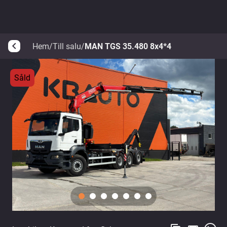
Hem
/
Till salu
/
MAN TGS 35.480 8x4*4
arrow_back_ios
Såld