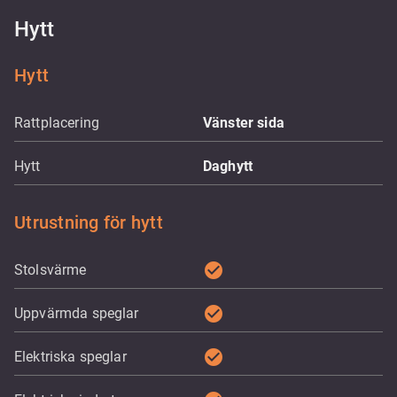
Hytt
Hytt
Rattplacering
Vänster sida
Hytt
Daghytt
Utrustning för hytt
check_circle
Stolsvärme
check_circle
Uppvärmda speglar
check_circle
Elektriska speglar