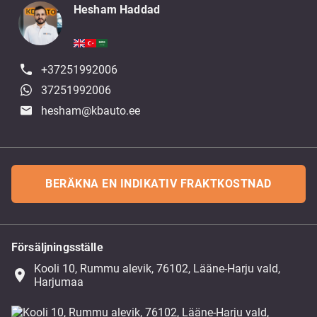
Hesham Haddad
+37251992006
37251992006
hesham@kbauto.ee
BERÄKNA EN INDIKATIV FRAKTKOSTNAD
Försäljningsställe
Kooli 10, Rummu alevik, 76102, Lääne-Harju vald,
place
Harjumaa