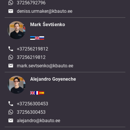
37256792796
deniss.urmaker@kbauto.ee
Mark Ševtšenko
+37256219812
37256219812
mark.sevtsenko@kbauto.ee
Alejandro Goyeneche
+37256300453
37256300453
alejandro@kbauto.ee