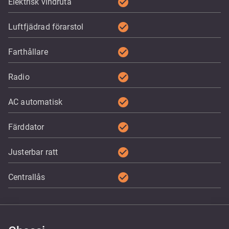
check_circle
Elektrisk vindruta
check_circle
Luftfjädrad förarstol
check_circle
Farthållare
check_circle
Radio
check_circle
AC automatisk
check_circle
Färddator
check_circle
Justerbar ratt
check_circle
Centrallås