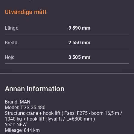
Utvändiga mått
Längd
9 890
mm
Bredd
2 550
mm
Höjd
3 505
mm
Annan Information
Brand: MAN
Model: TGS 35.480
Structure: crane + hook lift ( Fassi F275 - boom 16,5 m /
1040 kg + hook lift Hyvalift / L=6300 mm )
Year: NEW
Mileage: 844 km