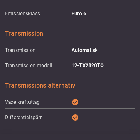
Emissionsklass
Euro 6
Transmission
Transmission
Automatisk
Transmission modell
12-TX2820TO
Transmissions alternativ
check_circle
Växelkraftuttag
check_circle
Differentialspärr