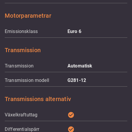
Motorparametrar
Emissionsklass
Euro 6
Transmission
Transmission
Automatisk
Transmission modell
G281-12
Transmissions alternativ
check_circle
Växelkraftuttag
check_circle
Differentialspärr