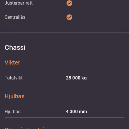
check_circle
Justerbar ratt
check_circle
Centrallås
Chassi
Vikter
Totalvikt
28 000
kg
Hjulbas
Hjulbas
4 300
mm