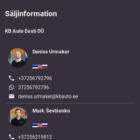
Säljinformation
KB Auto Eesti OÜ
Deniss Urmaker
+37256792796
37256792796
deniss.urmaker@kbauto.ee
Mark Ševtšenko
+37256219812