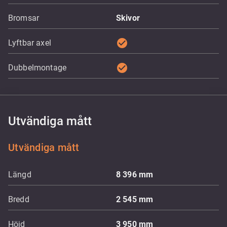
Bromsar
Skivor
check_circle
Lyftbar axel
check_circle
Dubbelmontage
Utvändiga mått
Utvändiga mått
Längd
8 396
mm
Bredd
2 545
mm
Höjd
3 950
mm