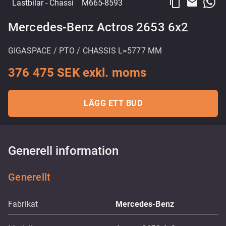
content_copy
email
Lastbilar
- Chassi
M665-8593
Mercedes-Benz Actros 2653 6x2
GIGASPACE / PTO / CHASSIS L=5777 MM
376 475 SEK exkl. moms
LÄGG ETT BUD
Generell information
Generellt
Fabrikat
Mercedes-Benz