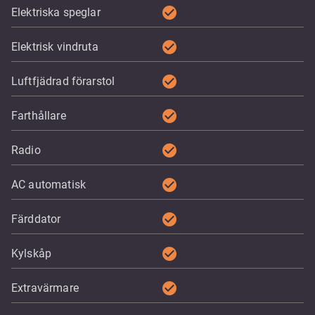
check_circle
Elektriska speglar
check_circle
Elektrisk vindruta
check_circle
Luftfjädrad förarstol
check_circle
Farthållare
check_circle
Radio
check_circle
AC automatisk
check_circle
Färddator
check_circle
Kylskåp
check_circle
Extravärmare