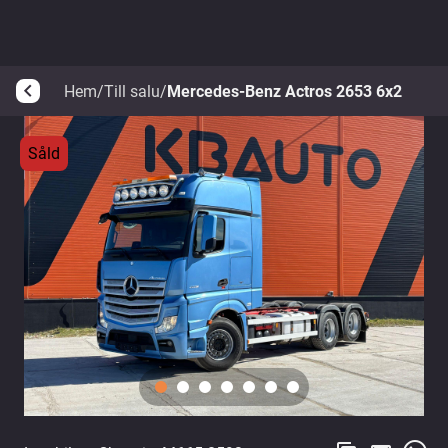
Hem
/
Till salu
/
Mercedes-Benz Actros 2653 6x2
arrow_back_ios
Såld