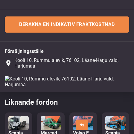
BERÄKNA EN INDIKATIV FRAKTKOSTNAD
Försäljningsställe
Kooli 10, Rummu alevik, 76102, Lääne-Harju vald,
place
Harjumaa
Liknande fordon
Ny
Scania P 500 6x2*4
Mercedes-Benz Sprinter 516 CDI
Volvo FMX 540 6x4
Scania K 320 Citywide 4x2