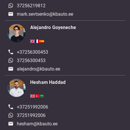
37256219812
mark.sevtsenko@kbauto.ee
Alejandro Goyeneche
+37256300453
37256300453
alejandro@kbauto.ee
Hesham Haddad
+37251992006
37251992006
hesham@kbauto.ee