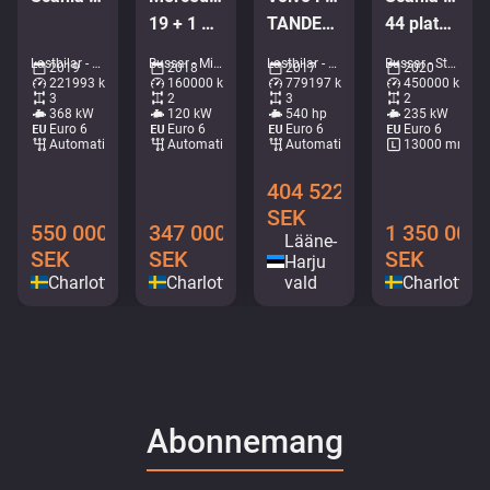
19 + 1 PLATSER/RULLSTOLSLYFT
TANDEM AXEL LIFT / SIDE TIPP
44 platser / AC / retarder
Lastbilar - Chassi • M028-1394
Bussar - Minibuss • M306-8993
Lastbilar - Tippbil • M250-4095
Bussar - Stadsbuss • M276-6365
2019
2018
2017
2020
221993 km
160000 km
779197 km
450000 km
3
2
3
2
368 kW
120 kW
540 hp
235 kW
Euro 6
Euro 6
Euro 6
Euro 6
Automatisk
Automatisk
Automatisk
13000 mm
404 522
SEK
550 000
347 000
1 350 000
Lääne-
SEK
SEK
SEK
Harju
Charlottenberg
Charlottenberg
vald
Charlotten
Abonnemang