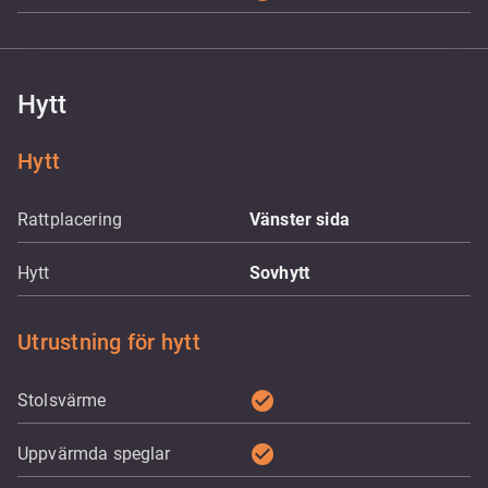
Hytt
Hytt
Rattplacering
Vänster sida
Hytt
Sovhytt
Utrustning för hytt
check_circle
Stolsvärme
check_circle
Uppvärmda speglar