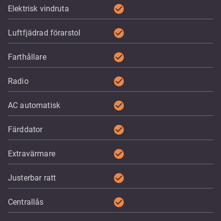
check_circle
Elektrisk vindruta
check_circle
Luftfjädrad förarstol
check_circle
Farthållare
check_circle
Radio
check_circle
AC automatisk
check_circle
Färddator
check_circle
Extravärmare
check_circle
Justerbar ratt
check_circle
Centrallås