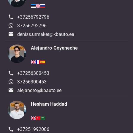
+37256792796
37256792796
deniss.urmaker@kbauto.ee
Alejandro Goyeneche
+37256300453
37256300453
alejandro@kbauto.ee
Hesham Haddad
+37251992006