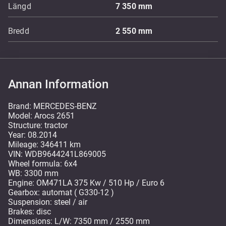
Längd
7 350
mm
Bredd
2 550
mm
Annan Information
Brand: MERCEDES-BENZ
Model: Arocs 2651
Structure: tractor
Year: 08.2014
Mileage: 346411 km
VIN: WDB9644241L869005
Wheel formula: 6x4
WB: 3300 mm
Engine: OM471LA 375 Kw / 510 Hp / Euro 6
Gearbox: automat ( G330-12 )
Suspension: steel / air
Brakes: disc
Dimensions: L/W: 7350 mm / 2550 mm