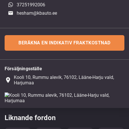
37251992006
hesham@kbauto.ee
BERÄKNA EN INDIKATIV FRAKTKOSTNAD
Försäljningsställe
Kooli 10, Rummu alevik, 76102, Lääne-Harju vald,
place
Harjumaa
Liknande fordon