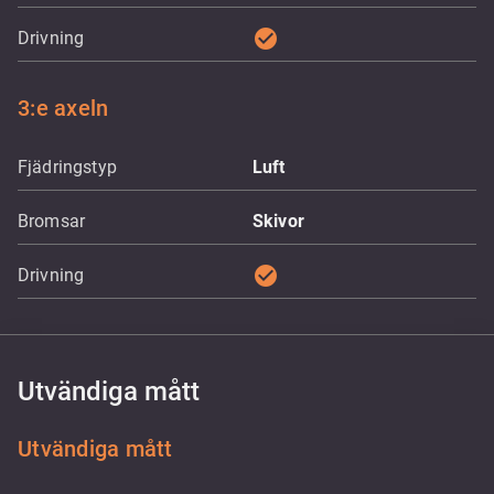
check_circle
Drivning
3:e axeln
Fjädringstyp
Luft
Bromsar
Skivor
check_circle
Drivning
Utvändiga mått
Utvändiga mått