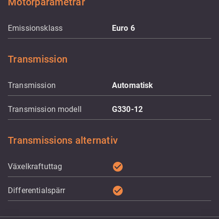
Motorparametrar
Emissionsklass
Euro 6
Transmission
Transmission
Automatisk
Transmission modell
G330-12
Transmissions alternativ
check_circle
Växelkraftuttag
check_circle
Differentialspärr