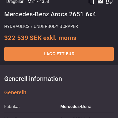
content_copy
email
Dragbilar
M217-4358
Mercedes-Benz Arocs 2651 6x4
HYDRAULICS / UNDERBODY SCRAPER
322 539 SEK exkl. moms
LÄGG ETT BUD
Generell information
Generellt
Fabrikat
Mercedes-Benz