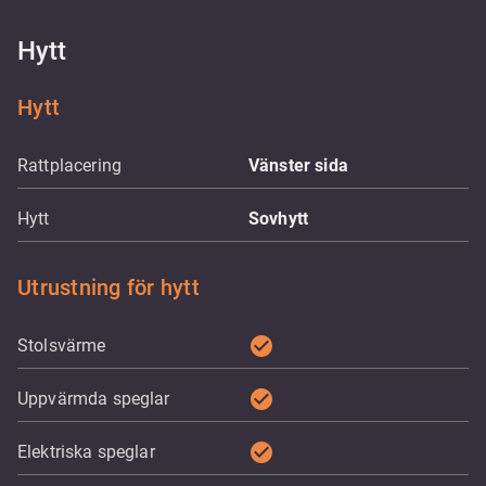
Hytt
Hytt
Rattplacering
Vänster sida
Hytt
Sovhytt
Utrustning för hytt
check_circle
Stolsvärme
check_circle
Uppvärmda speglar
check_circle
Elektriska speglar