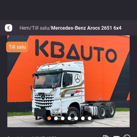
Hem
/
Till salu
/
Mercedes-Benz Arocs 2651 6x4
arrow_back_ios
Till salu