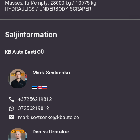
Masses: full/empty: 28000 kg / 10975 kg
HYDRAULICS / UNDERBODY SCRAPER
Säljinformation
KB Auto Eesti OÜ
Mark Ševtšenko
+37256219812
37256219812
mark.sevtsenko@kbauto.ee
Deniss Urmaker