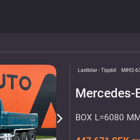
Lastbilar
- Tippbil
M892-6
Mercedes-B
BOX L=6080 M
arrow_forward_ios