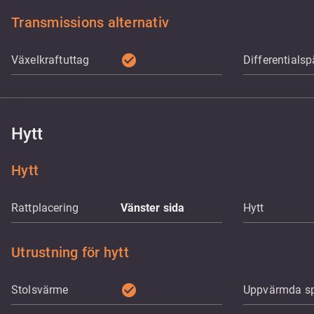
Transmissions alternativ
check_circle
Växelkraftuttag
Differentialsp
Hytt
Hytt
Rattplacering
Vänster sida
Hytt
Utrustning för hytt
check_circle
Stolsvärme
Uppvärmda sp