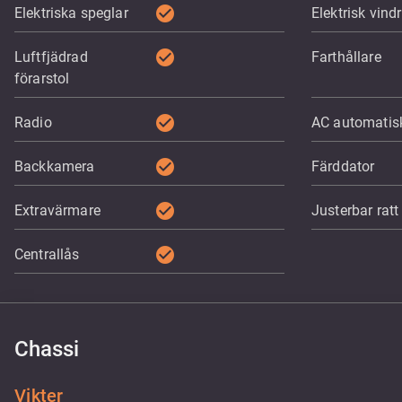
check_circle
Elektriska speglar
Elektrisk vind
check_circle
Luftfjädrad
Farthållare
förarstol
check_circle
Radio
AC automatis
check_circle
Backkamera
Färddator
check_circle
Extravärmare
Justerbar ratt
check_circle
Centrallås
Chassi
Vikter