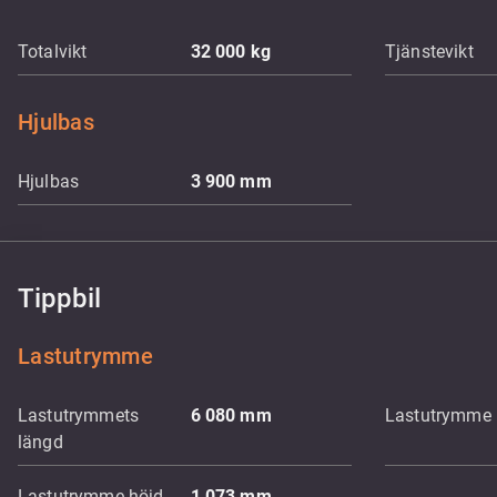
Totalvikt
32 000
kg
Tjänstevikt
Hjulbas
Hjulbas
3 900
mm
Tippbil
Lastutrymme
Lastutrymmets
6 080
mm
Lastutrymme 
längd
Lastutrymme höjd
1 073
mm