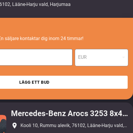
En säljare kontaktar dig inom 24 timmar!
EUR
LÄGG ETT BUD
Mercedes-Benz Arocs 3253 8x4*4
place
Kooli 10, Rummu alevik, 76102, Lääne-Harju vald, Harjumaa