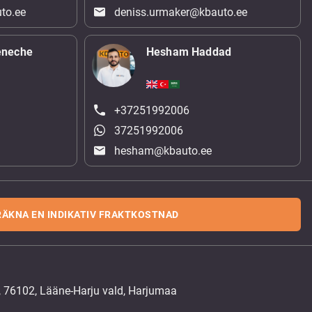
to.ee
deniss.urmaker@kbauto.ee
eneche
Hesham Haddad
+37251992006
37251992006
hesham@kbauto.ee
RÄKNA EN INDIKATIV FRAKTKOSTNAD
, 76102, Lääne-Harju vald, Harjumaa