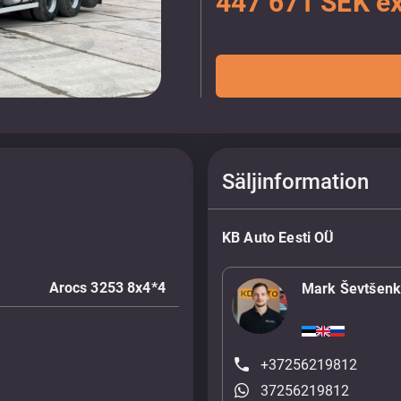
447 671 SEK e
Säljinformation
KB Auto Eesti OÜ
Arocs 3253 8x4*4
Mark Ševtšen
+37256219812
37256219812