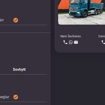
check_circle
ärr
Mark Ševtšenko
Deni
Sovhytt
check_circle
eglar