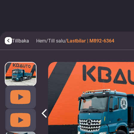
Tillbaka
Hem
/
Till salu
/
Lastbilar | M892-6364
arrow_back_ios
arrow_back_ios