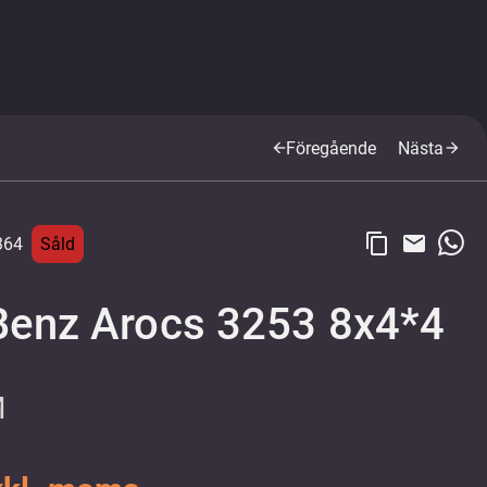
Föregående
Nästa
arrow_back
arrow_forward
content_copy
email
364
Såld
enz Arocs 3253 8x4*4
M