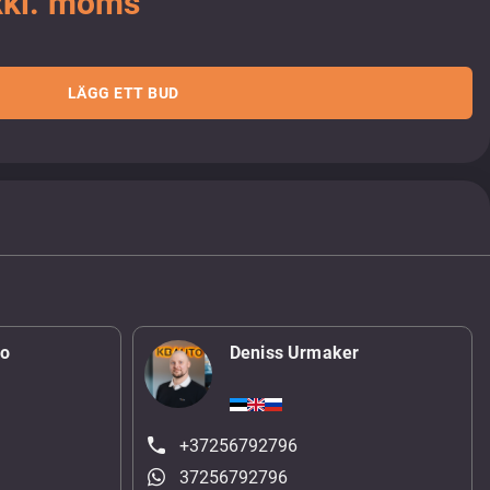
xkl. moms
LÄGG ETT BUD
ko
Deniss Urmaker
+37256792796
37256792796