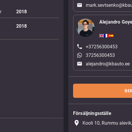
mark.sevtsenko@kbau
r
2018
Alejandro Goy
2018
+37256300453
37256300453
alejandro@kbauto.ee
BE
Försäljningsställe
place
Kooli 10, Rummu alevik