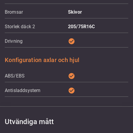
Bromsar
Skivor
Storlek däck 2
205/75R16C
check_circle
Drivning
Konfiguration axlar och hjul
check_circle
ABS/EBS
check_circle
Antisladdsystem
Utvändiga mått