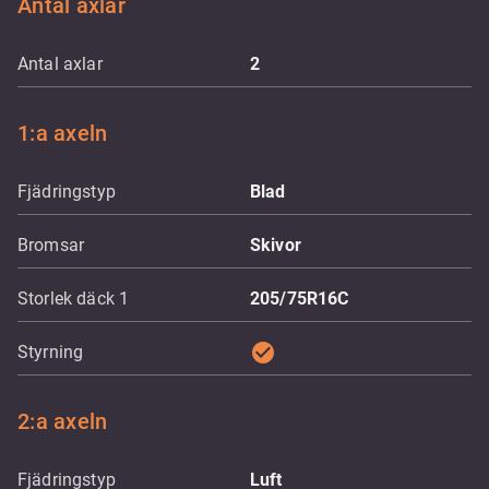
Antal axlar
Antal axlar
2
1:a axeln
Fjädringstyp
Blad
Bromsar
Skivor
Storlek däck 1
205/75R16C
check_circle
Styrning
2:a axeln
Fjädringstyp
Luft