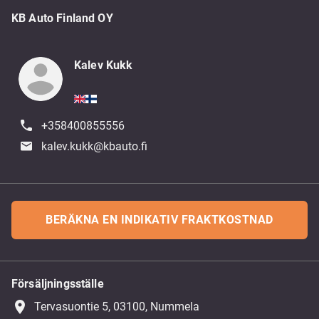
KB Auto Finland OY
Kalev Kukk
+358400855556
kalev.kukk@kbauto.fi
BERÄKNA EN INDIKATIV FRAKTKOSTNAD
Försäljningsställe
place
Tervasuontie 5, 03100, Nummela