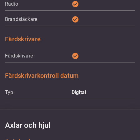
check_circle
Radio
check_circle
Brandsläckare
Färdskrivare
check_circle
Färdskrivare
Färdskrivarkontroll datum
Typ
Digital
Axlar och hjul