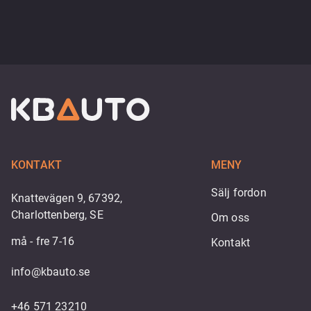
KONTAKT
MENY
Sälj fordon
Knattevägen 9, 67392,
Charlottenberg, SE
Om oss
må - fre 7-16
Kontakt
info@kbauto.se
+46 571 23210