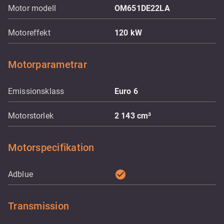
Motor modell
OM651DE22LA
Motoreffekt
120
kW
Motorparametrar
Emissionsklass
Euro 6
Motorstorlek
2 143
cm³
Motorspecifikation
check_circle
Adblue
Transmission