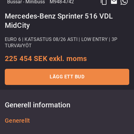
content_copy
email
Bussar
- Minibuss
M948-4742
Mercedes-Benz Sprinter 516 VDL
MidCity
EURO 6 | KATSASTUS 08/26 ASTI | LOW ENTRY | 3P
TURVAVYÖT
225 454 SEK exkl. moms
LÄGG ETT BUD
Generell information
Generellt