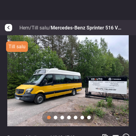
Hem
/
Till salu
/
Mercedes-Benz Sprinter 516 VDL MidCity
arrow_back_ios
Till salu