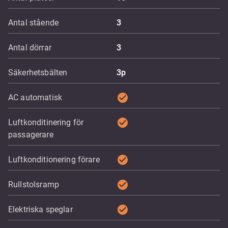
Antal stående
3
Antal dörrar
3
Säkerhetsbälten
3p
check_circle
AC automatisk
check_circle
Luftkonditinering för
passagerare
check_circle
Luftkonditionering förare
check_circle
Rullstolsramp
check_circle
Elektriska speglar