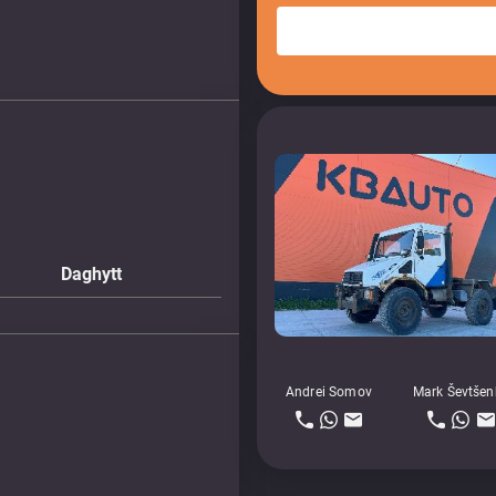
Daghytt
Andrei Somov
Mark Ševtšen