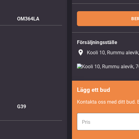
OM364LA
BE
Försäljningsställe
place
Kooli 10, Rummu alevik
Lägg ett bud
Kontakta oss med ditt bud. 
G39
Pris