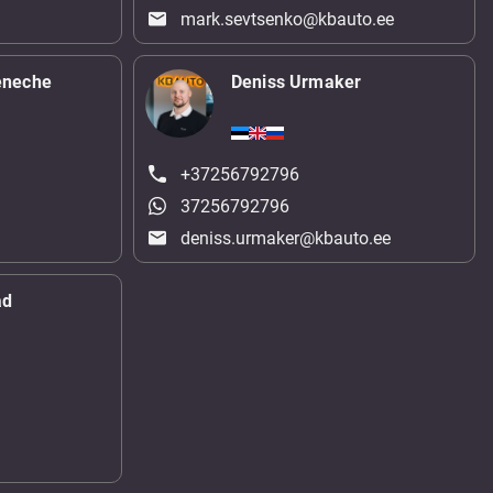
mark.sevtsenko@kbauto.ee
eneche
Deniss Urmaker
+37256792796
37256792796
deniss.urmaker@kbauto.ee
ad