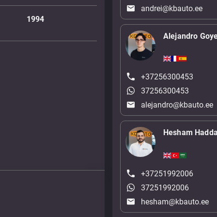
andrei@kbauto.ee
1994
Alejandro Goy
+37256300453
37256300453
alejandro@kbauto.ee
Hesham Hadd
+37251992006
37251992006
hesham@kbauto.ee