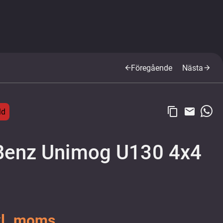
Föregående
Nästa
arrow_back
arrow_forward
content_copy
email
ld
Benz Unimog U130 4x4
kl. moms