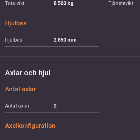
Totalvikt
8 500
kg
Tjänstevikt
Hjulbas
Hjulbas
2 850
mm
Axlar och hjul
Antal axlar
Antal axlar
2
Axelkonfiguration