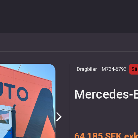
Dragbilar
M734-6793
Så
Mercedes-
arrow_forward_ios
64 185 SEK ex