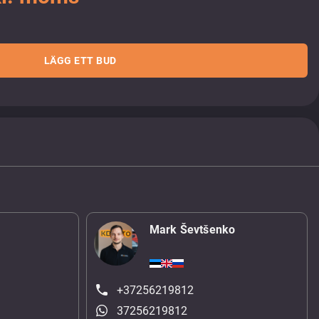
LÄGG ETT BUD
Mark Ševtšenko
+37256219812
37256219812