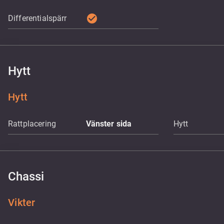
check_circle
Differentialspärr
Hytt
Hytt
Rattplacering
Vänster sida
Hytt
Chassi
Vikter