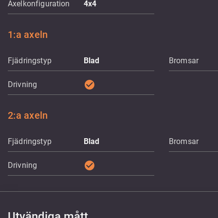
Axelkonfiguration
4x4
1:a axeln
Fjädringstyp
Blad
Bromsar
check_circle
Drivning
2:a axeln
Fjädringstyp
Blad
Bromsar
check_circle
Drivning
Utvändiga mått