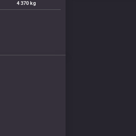
4 370
kg