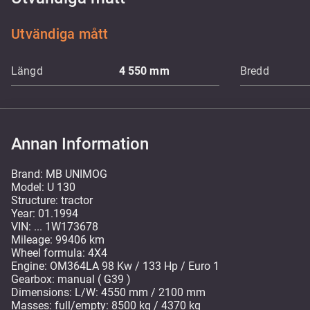
Utvändiga mått
Längd
4 550
mm
Bredd
Annan Information
Brand: MB UNIMOG
Model: U 130
Structure: tractor
Year: 01.1994
VIN: ... 1W173678
Mileage: 99406 km
Wheel formula: 4X4
Engine: OM364LA 98 Kw / 133 Hp / Euro 1
Gearbox: manual ( G39 )
Dimensions: L/W: 4550 mm / 2100 mm
Masses: full/empty: 8500 kg / 4370 kg