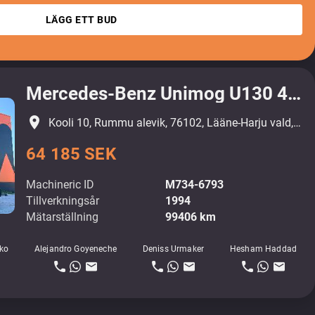
LÄGG ETT BUD
Mercedes-Benz Unimog U130 4x4
place
Kooli 10, Rummu alevik, 76102, Lääne-Harju vald, Harjumaa
64 185 SEK
Machineric ID
M734-6793
Tillverkningsår
1994
Mätarställning
99406 km
ko
Alejandro Goyeneche
Deniss Urmaker
Hesham Haddad