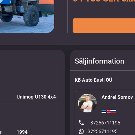
Säljinformation
KB Auto Eesti OÜ
Unimog U130 4x4
Andrei Somov
+37256711195
37256711195
r
1994