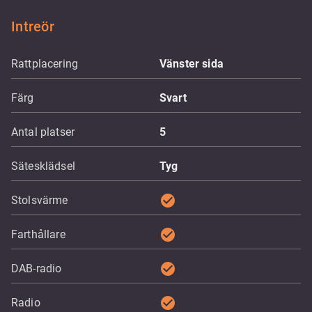
Intreör
Rattplacering
Vänster sida
Färg
Svart
Antal platser
5
Sätesklädsel
Tyg
check_circle
Stolsvärme
check_circle
Farthållare
check_circle
DAB-radio
check_circle
Radio