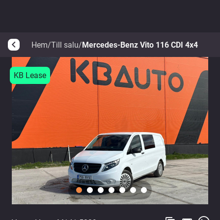
Hem
/
Till salu
/
Mercedes-Benz Vito 116 CDI 4x4
arrow_back_ios
KB Lease