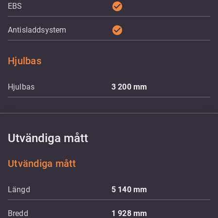
check_circle
EBS
check_circle
Antisladdsystem
Hjulbas
Hjulbas
3 200
mm
Utvändiga mått
Utvändiga mått
Längd
5 140
mm
Bredd
1 928
mm