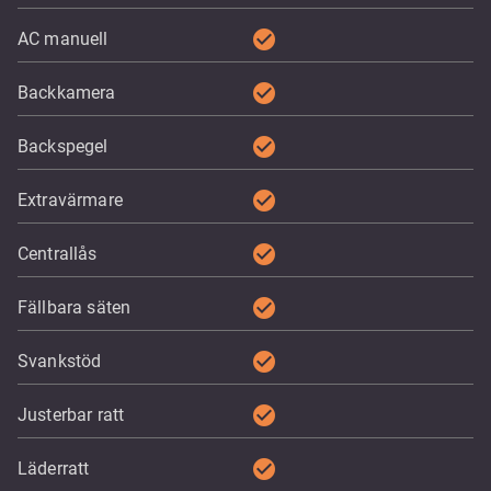
check_circle
AC manuell
check_circle
Backkamera
check_circle
Backspegel
check_circle
Extravärmare
check_circle
Centrallås
check_circle
Fällbara säten
check_circle
Svankstöd
check_circle
Justerbar ratt
check_circle
Läderratt