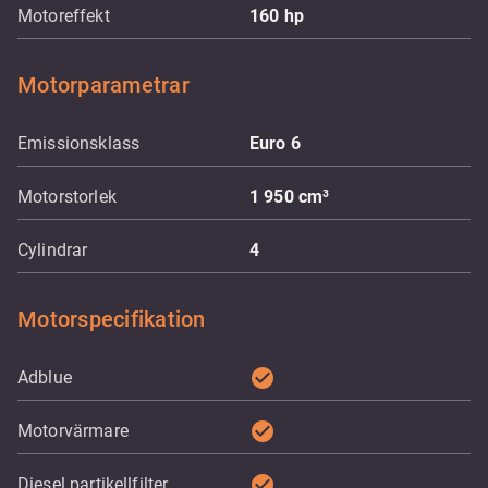
Motoreffekt
160
hp
Motorparametrar
Emissionsklass
Euro 6
Motorstorlek
1 950
cm³
Cylindrar
4
Motorspecifikation
check_circle
Adblue
check_circle
Motorvärmare
check_circle
Diesel partikellfilter