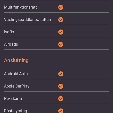
check_circle
Multifunktionsratt
check_circle
Växlingspaddlar på ratten
check_circle
Isofix
check_circle
Airbags
Anslutning
check_circle
Android Auto
check_circle
Apple CarPlay
check_circle
Pekskärm
check_circle
Röststyrning