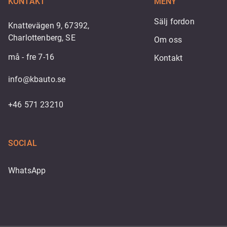
KONTAKT
MENY
Sälj fordon
Knattevägen 9, 67392,
Charlottenberg, SE
Om oss
må - fre 7-16
Kontakt
info@kbauto.se
+46 571 23210
SOCIAL
WhatsApp