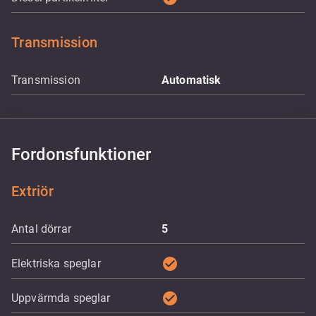
Transmission
Transmission
Automatisk
Fordonsfunktioner
Extriör
Antal dörrar
5
check_circle
Elektriska speglar
check_circle
Uppvärmda speglar