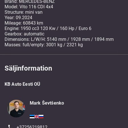
Brand: MERCEDES-BENZ
Model: Vito 116 CDI 4x4
Structure: mini van
Year: 09.2024
Mileage: 60843 km
Engine: 1950 cc3 120 Kw / 160 Hp / Euro 6
Gearbox: automatic
Dimensions: L/W/H: 5140 mm / 1928 mm / 1894 mm
Masses: full/empty: 3001 kg / 2321 kg
Säljinformation
KB Auto Eesti OÜ
Mark Ševtšenko
+37256219812