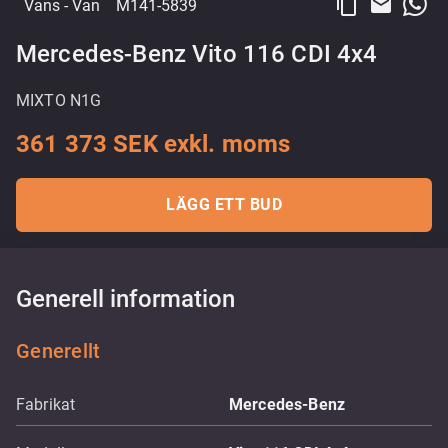
content_copy
email
Vans
- Van
M141-5839
Mercedes-Benz Vito 116 CDI 4x4
MIXTO N1G
361 373 SEK exkl. moms
LÄGG ETT BUD
Generell information
Generellt
Fabrikat
Mercedes-Benz