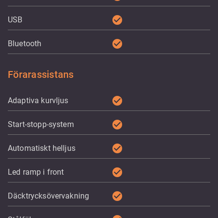
check_circle
USB
check_circle
Bluetooth
Förarassistans
check_circle
Adaptiva kurvljus
check_circle
Start-stopp-system
check_circle
Automatiskt helljus
check_circle
Led ramp i front
check_circle
Däcktrycksövervakning