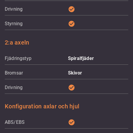
check_circle
Drivning
check_circle
Styrning
2:a axeln
Fjädringstyp
Spiralfjäder
Bromsar
Skivor
check_circle
Drivning
Konfiguration axlar och hjul
check_circle
ABS/EBS