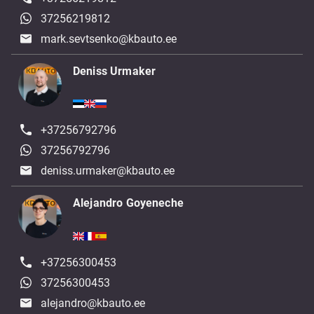
37256219812
mark.sevtsenko@kbauto.ee
Deniss Urmaker
+37256792796
37256792796
deniss.urmaker@kbauto.ee
Alejandro Goyeneche
+37256300453
37256300453
alejandro@kbauto.ee