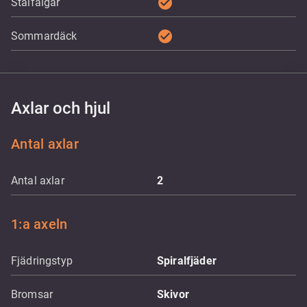
check_circle
Stålfälgar
check_circle
Sommardäck
Axlar och hjul
Antal axlar
Antal axlar
2
1:a axeln
Fjädringstyp
Spiralfjäder
Bromsar
Skivor