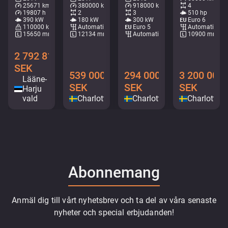
25671 km
380000 km
918000 km
4
19807 h
2
3
510 hp
390 kW
180 kW
300 kW
Euro 6
110000 kg
Automatisk
Euro 5
Automatisk
15650 mm
12134 mm
Automatisk
10900 mm
2 792 816
SEK
539 000
294 000
3 200 000
Lääne-
SEK
SEK
SEK
Harju
vald
Charlottenberg
Charlottenberg
Charlotten
Abonnemang
Anmäl dig till vårt nyhetsbrev och ta del av våra senaste
nyheter och special erbjudanden!