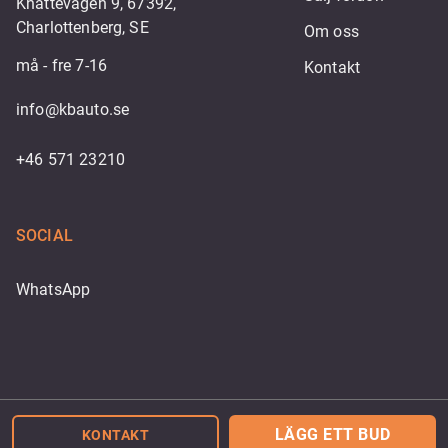
Knattevägen 9, 67392,
Charlottenberg, SE
Om oss
må - fre 7-16
Kontakt
info@kbauto.se
+46 571 23210
SOCIAL
WhatsApp
Powered by
LÄGG ETT BUD
KONTAKT