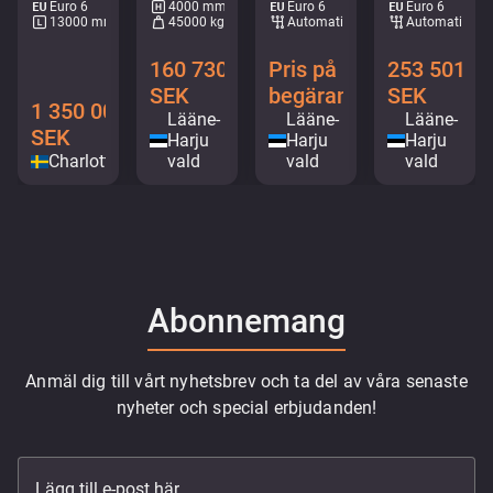
Euro 6
4000 mm
Euro 6
Euro 6
13000 mm
45000 kg
Automatisk
Automatisk
160 730
Pris på
253 501
SEK
begäran
SEK
1 350 000
Lääne-
Lääne-
Lääne-
SEK
Harju
Harju
Harju
Charlottenberg
vald
vald
vald
Abonnemang
Anmäl dig till vårt nyhetsbrev och ta del av våra senaste
nyheter och special erbjudanden!
Lägg till e-post här