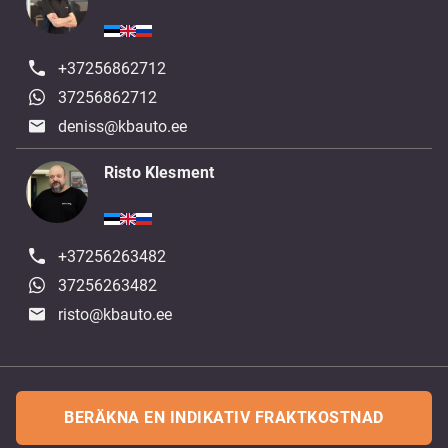
+37256862712
37256862712
deniss@kbauto.ee
Risto Klesment
+37256263482
37256263482
risto@kbauto.ee
BERÄKNA EN INDIKATIV FRAKTKOSTNAD