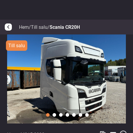
Hem
/
Till salu
/
Scania CR20H
arrow_back_ios
Till salu