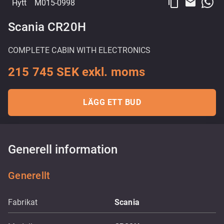
content_copy
email
Hytt
M015-0998
Scania CR20H
COMPLETE CABIN WITH ELECTRONICS
215 745 SEK exkl. moms
LÄGG ETT BUD
Generell information
Generellt
Fabrikat
Scania