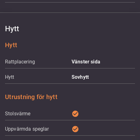
Hytt
Hytt
Rattplacering
Vänster sida
Hytt
Sovhytt
Utrustning för hytt
check_circle
Stolsvärme
check_circle
Uppvärmda speglar