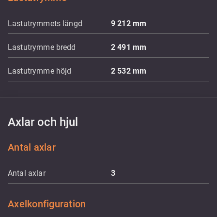
Lastutrymmets längd
9 212
mm
Lastutrymme bredd
2 491
mm
Lastutrymme höjd
2 532
mm
Axlar och hjul
Antal axlar
Antal axlar
3
Axelkonfiguration