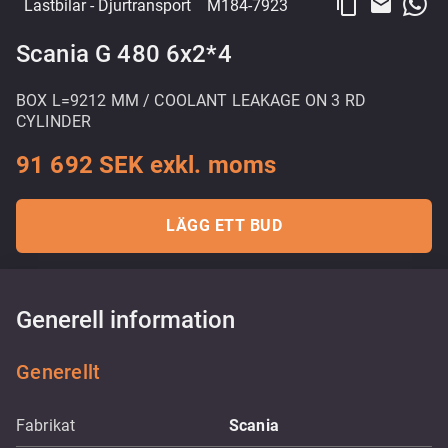
content_copy
email
Lastbilar
- Djurtransport
M184-7923
Scania G 480 6x2*4
BOX L=9212 MM / COOLANT LEAKAGE ON 3 RD
CYLINDER
91 692 SEK exkl. moms
LÄGG ETT BUD
Generell information
Generellt
Fabrikat
Scania