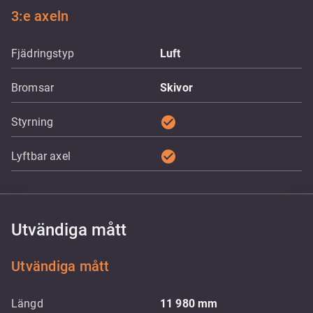
3:e axeln
Fjädringstyp
Luft
Bromsar
Skivor
check_circle
Styrning
check_circle
Lyftbar axel
Utvändiga mått
Utvändiga mått
Längd
11 980
mm