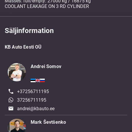
Masses: full/empty: 27000 kg / 16875 kg
COOLANT LEAKAGE ON 3 RD CYLINDER
Säljinformation
KB Auto Eesti OÜ
Andrei Somov
+37256711195
37256711195
andrei@kbauto.ee
Mark Ševtšenko