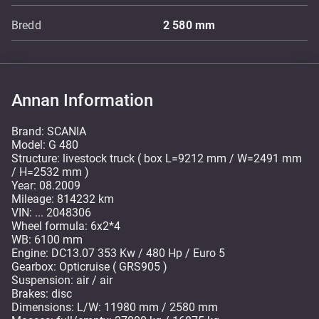
Bredd
2 580
mm
Annan Information
Brand: SCANIA
Model: G 480
Structure: livestock truck ( box L=9212 mm / W=2491 mm
/ H=2532 mm )
Year: 08.2009
Mileage: 814232 km
VIN: ... 2048306
Wheel formula: 6x2*4
WB: 6100 mm
Engine: DC13.07 353 Kw / 480 Hp / Euro 5
Gearbox: Opticruise ( GRS905 )
Suspension: air / air
Brakes: disc
Dimensions: L/W: 11980 mm / 2580 mm