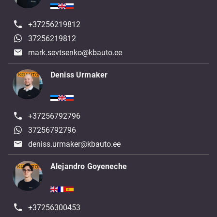
+37256219812
37256219812
mark.sevtsenko@kbauto.ee
Deniss Urmaker
+37256792796
37256792796
deniss.urmaker@kbauto.ee
Alejandro Goyeneche
+37256300453