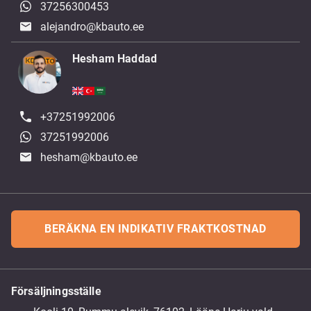
37256300453
alejandro@kbauto.ee
Hesham Haddad
+37251992006
37251992006
hesham@kbauto.ee
BERÄKNA EN INDIKATIV FRAKTKOSTNAD
Försäljningsställe