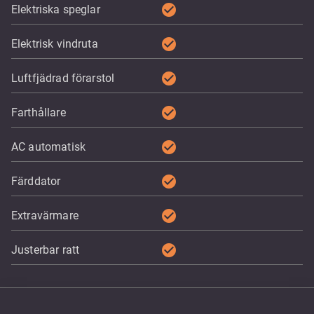
check_circle
Elektriska speglar
check_circle
Elektrisk vindruta
check_circle
Luftfjädrad förarstol
check_circle
Farthållare
check_circle
AC automatisk
check_circle
Färddator
check_circle
Extravärmare
check_circle
Justerbar ratt