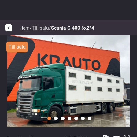
Hem
/
Till salu
/
Scania G 480 6x2*4
arrow_back_ios
Till salu