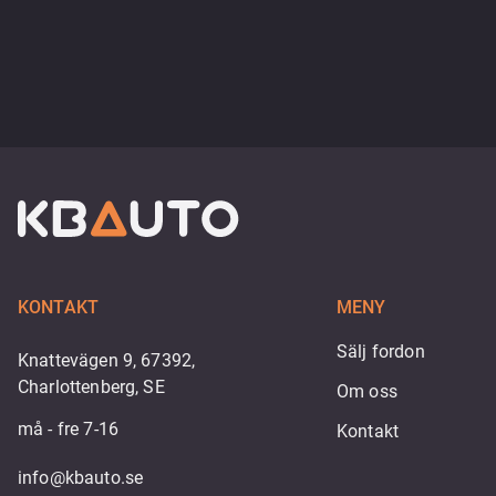
KONTAKT
MENY
Sälj fordon
Knattevägen 9, 67392,
Charlottenberg, SE
Om oss
må - fre 7-16
Kontakt
info@kbauto.se