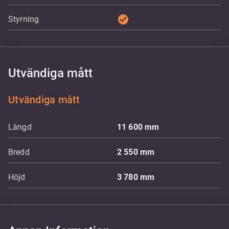
check_circle
Styrning
Utvändiga mått
Utvändiga mått
Längd
11 600
mm
Bredd
2 550
mm
Höjd
3 780
mm