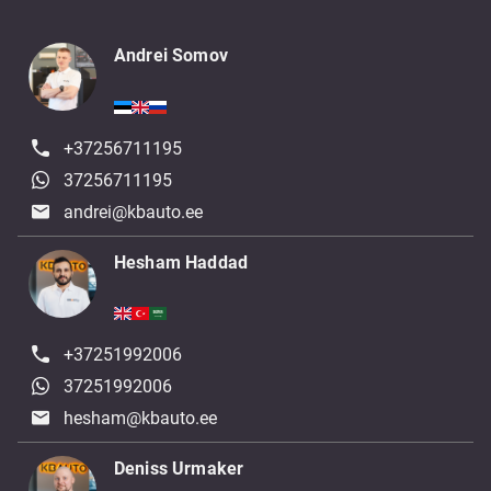
Andrei Somov
+37256711195
37256711195
andrei@kbauto.ee
Hesham Haddad
+37251992006
37251992006
hesham@kbauto.ee
Deniss Urmaker