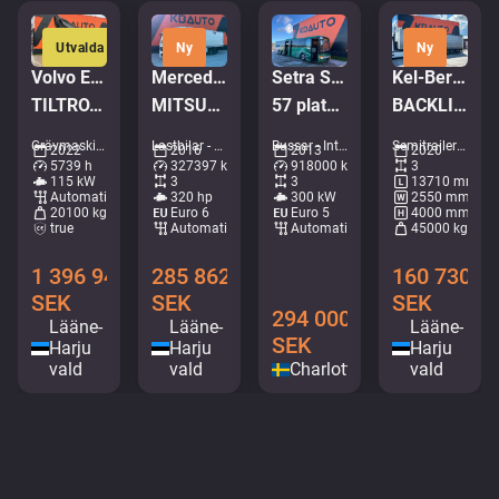
Utvalda
Ny
Ny
Volvo EWR 170 E
Mercedes-Benz Antos 2532 6x2*4
Setra S 417 UL 6x2*4
Kel-Berg PRSH-27-SYS NLL
TILTROTATOR / AC / CENTRAL LUBRICATION
MITSUBISHI TU85SA / BOX L=8539 mm
57 platser / AC / rullstolslift
BACKLIFT / SAF AXELS
Grävmaskiner - Hjulgrävare • M727-9473
Lastbilar - Kylskåp • M714-0584
Bussar - Intercitybuss • M144-5936
Semitrailers - Kapell • M404-2042
2022
2016
2013
2020
5739 h
327397 km
918000 km
3
115 kW
3
3
13710 mm
Automatisk
320 hp
300 kW
2550 mm
20100 kg
Euro 6
Euro 5
4000 mm
true
Automatisk
Automatisk
45000 kg
1 396 948
285 862
160 730
SEK
SEK
SEK
294 000
Lääne-
Lääne-
Lääne-
SEK
Harju
Harju
Harju
vald
vald
Charlottenberg
vald