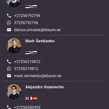
+37256792796
37256792796
deniss.urmaker@kbauto.ee
Mark Ševtšenko
+37256219812
37256219812
mark.sevtsenko@kbauto.ee
Alejandro Goyeneche
+37256300453