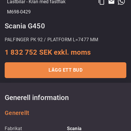
content_copy
email
Lastbilar
- Kran med fastflak
M698-0429
Scania G450
PALFINGER PK 92 / PLATFORM L=7477 MM
1 832 752 SEK exkl. moms
LÄGG ETT BUD
Generell information
Generellt
Fabrikat
Scania