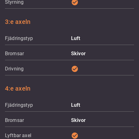
check_circle
Styrning
3:e axeln
Fjädringstyp
Luft
Bromsar
Skivor
check_circle
Drivning
4:e axeln
Fjädringstyp
Luft
Bromsar
Skivor
check_circle
Lyftbar axel