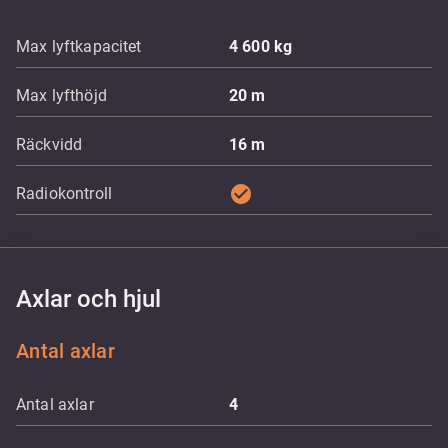
Max lyftkapacitet
4 600
kg
Max lyfthöjd
20
m
Räckvidd
16
m
check_circle
Radiokontroll
Axlar och hjul
Antal axlar
Antal axlar
4