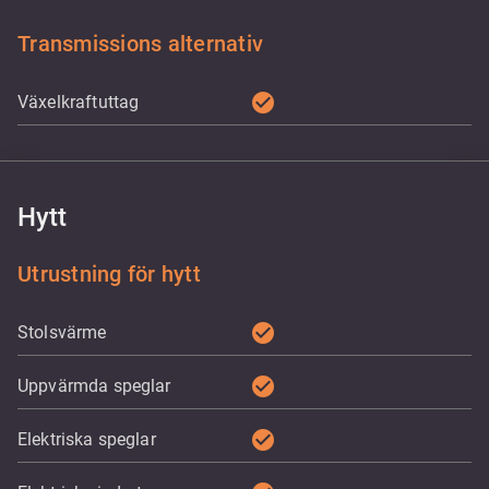
Transmissions alternativ
check_circle
Växelkraftuttag
Hytt
Utrustning för hytt
check_circle
Stolsvärme
check_circle
Uppvärmda speglar
check_circle
Elektriska speglar