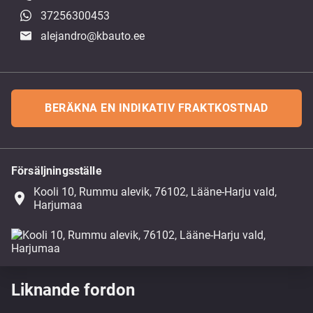
37256300453
alejandro@kbauto.ee
BERÄKNA EN INDIKATIV FRAKTKOSTNAD
Försäljningsställe
Kooli 10, Rummu alevik, 76102, Lääne-Harju vald,
place
Harjumaa
Liknande fordon