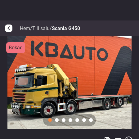
Hem
/
Till salu
/
Scania G450
arrow_back_ios
Bokad