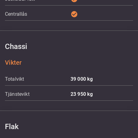
check_circle
Centrallås
Chassi
Vikter
Totalvikt
39 000
kg
Tjänstevikt
23 950
kg
Flak