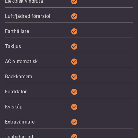
check_circle
Elektrisk vindruta
check_circle
Luftfjädrad förarstol
check_circle
Farthållare
check_circle
Takljus
check_circle
AC automatisk
check_circle
Backkamera
check_circle
Färddator
check_circle
Kylskåp
check_circle
Extravärmare
check_circle
Justerbar ratt