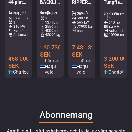
44 platser + 53 stående / AC
BACKLIFT / SAF AXELS
RIPPER / Service history available / Imported from Iceland
Tungflakbärgare FALKOM Scorpion
Bussar - Intercitybuss • M183-8892
Semitrailers - Kapell • M404-2042
Dozers - Bandgrävare • M961-0619
Lastbilar - Bärgningsbil • M052-6430
2017
2020
2022
50000 km
537000 km
3
6997 h
4
3
13710 mm
565 kW
510 hp
240 kW
2550 mm
73000 kg
Euro 6
Euro 6
4000 mm
true
Automatisk
Automatisk
45000 kg
10900 mm
160 730
7 431 328
SEK
SEK
468 000
3 200 000
Lääne-
Lääne-
SEK
SEK
Harju
Harju
Charlottenberg
vald
vald
Charlotten
Abonnemang
Anmäl dig till vårt nyhetsbrev och ta del av våra senaste