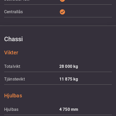
check_circle
Centrallås
Chassi
Vikter
Totalvikt
28 000
kg
Tjänstevikt
11 875
kg
Hjulbas
Hjulbas
4 750
mm