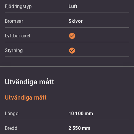
Fjädringstyp
Luft
Bromsar
Skivor
check_circle
Lyftbar axel
check_circle
Styrning
Utvändiga mått
Utvändiga mått
Längd
10 100
mm
Bredd
2 550
mm