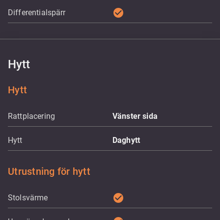
check_circle
Differentialspärr
Hytt
Hytt
Rattplacering
Vänster sida
Hytt
Daghytt
Utrustning för hytt
check_circle
Stolsvärme