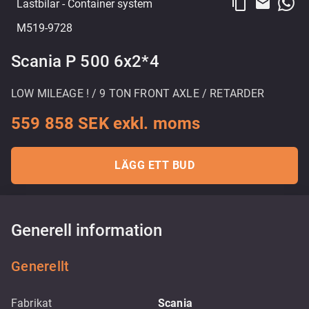
content_copy
email
Lastbilar
- Container system
M519-9728
Scania P 500 6x2*4
LOW MILEAGE ! / 9 TON FRONT AXLE / RETARDER
559 858 SEK exkl. moms
LÄGG ETT BUD
Generell information
Generellt
Fabrikat
Scania