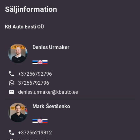
Säljinformation
KB Auto Eesti OÜ
Deniss Urmaker
+37256792796
37256792796
deniss.urmaker@kbauto.ee
Mark Ševtšenko
+37256219812