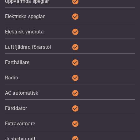
check_circle
Uppvärmda speglar
check_circle
Elektriska speglar
check_circle
Elektrisk vindruta
check_circle
Luftfjädrad förarstol
check_circle
Farthållare
check_circle
Radio
check_circle
AC automatisk
check_circle
Färddator
check_circle
Extravärmare
check_circle
Justerbar ratt