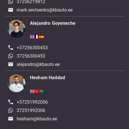
37256219812
mark.sevtsenko@kbauto.ee
Alejandro Goyeneche
+37256300453
37256300453
alejandro@kbauto.ee
Hesham Haddad
+37251992006
37251992006
hesham@kbauto.ee