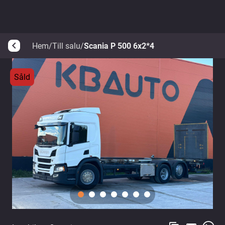
Hem
/
Till salu
/
Scania P 500 6x2*4
arrow_back_ios
Såld