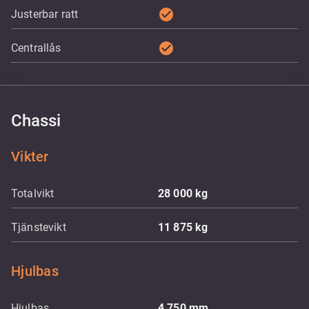
check_circle
Justerbar ratt
check_circle
Centrallås
Chassi
Vikter
Totalvikt
28 000
kg
Tjänstevikt
11 875
kg
Hjulbas
Hjulbas
4 750
mm