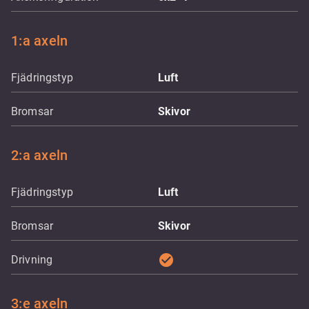
1:a axeln
Fjädringstyp
Luft
Bromsar
Skivor
2:a axeln
Fjädringstyp
Luft
Bromsar
Skivor
check_circle
Drivning
3:e axeln