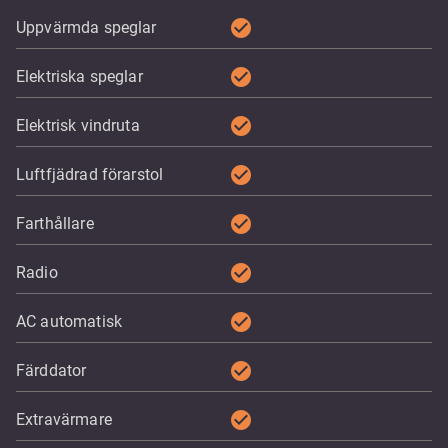
check_circle
Uppvärmda speglar
check_circle
Elektriska speglar
check_circle
Elektrisk vindruta
check_circle
Luftfjädrad förarstol
check_circle
Farthållare
check_circle
Radio
check_circle
AC automatisk
check_circle
Färddator
check_circle
Extravärmare