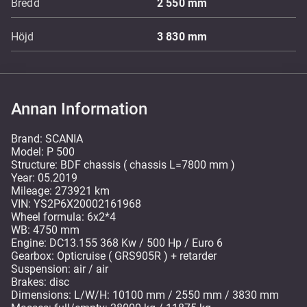
Bredd
2 550
mm
Höjd
3 830
mm
Annan Information
Brand: SCANIA
Model: P 500
Structure: BDF chassis ( chassis L=7800 mm )
Year: 05.2019
Mileage: 273921 km
VIN: YS2P6X20002161968
Wheel formula: 6x2*4
WB: 4750 mm
Engine: DC13.155 368 Kw / 500 Hp / Euro 6
Gearbox: Opticruise ( GRS905R ) + retarder
Suspension: air / air
Brakes: disc
Dimensions: L/W/H: 10100 mm / 2550 mm / 3830 mm