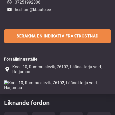
37251992006
hesham@kbauto.ee
BERÄKNA EN INDIKATIV FRAKTKOSTNAD
Försäljningsställe
Kooli 10, Rummu alevik, 76102, Lääne-Harju vald,
place
Harjumaa
Liknande fordon