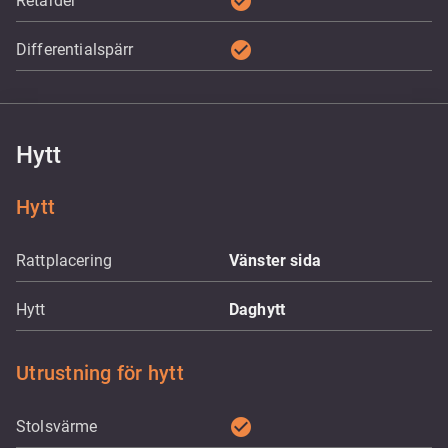
check_circle
Retarder
check_circle
Differentialspärr
Hytt
Hytt
Rattplacering
Vänster sida
Hytt
Daghytt
Utrustning för hytt
check_circle
Stolsvärme