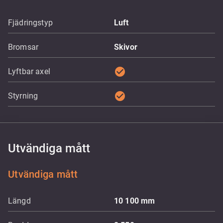
Fjädringstyp
Luft
Bromsar
Skivor
check_circle
Lyftbar axel
check_circle
Styrning
Utvändiga mått
Utvändiga mått
Längd
10 100
mm