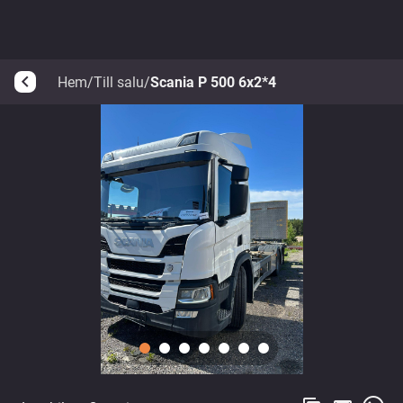
Hem
/
Till salu
/
Scania P 500 6x2*4
arrow_back_ios