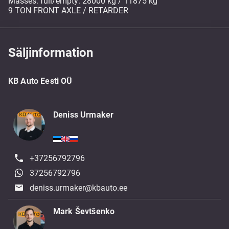
Masses: full/empty: 28000 kg / 11875 kg
9 TON FRONT AXLE / RETARDER
Säljinformation
KB Auto Eesti OÜ
Deniss Urmaker
+37256792796
37256792796
deniss.urmaker@kbauto.ee
Mark Ševtšenko