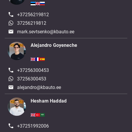
+37256219812
37256219812
mark.sevtsenko@kbauto.ee
Alejandro Goyeneche
+37256300453
37256300453
alejandro@kbauto.ee
Hesham Haddad
+37251992006