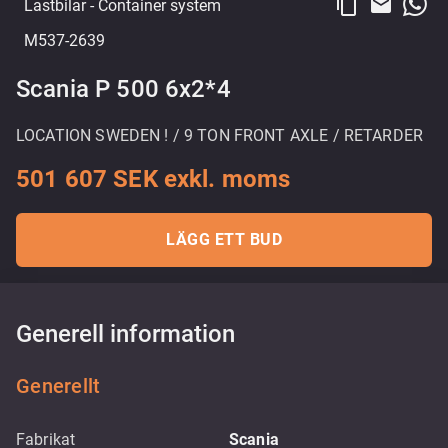
content_copy
email
Lastbilar
- Container system
M537-2639
Scania P 500 6x2*4
LOCATION SWEDEN ! / 9 TON FRONT AXLE / RETARDER
501 607 SEK exkl. moms
LÄGG ETT BUD
Generell information
Generellt
Fabrikat
Scania