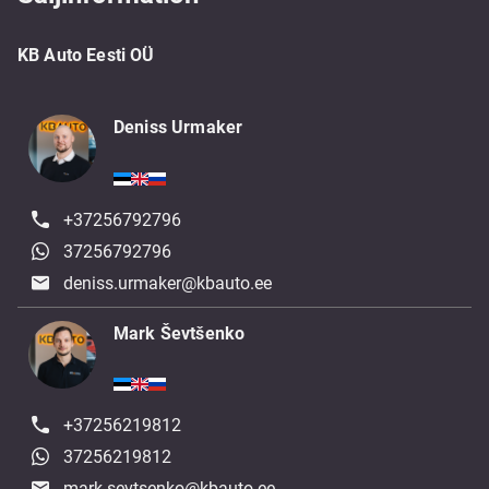
KB Auto Eesti OÜ
Deniss Urmaker
+37256792796
37256792796
deniss.urmaker@kbauto.ee
Mark Ševtšenko
+37256219812
37256219812
mark.sevtsenko@kbauto.ee