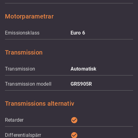
Motorparametrar
Emissionsklass
Euro 6
Transmission
Transmission
Automatisk
Transmission modell
GRS905R
Transmissions alternativ
check_circle
Retarder
check_circle
Differentialspärr