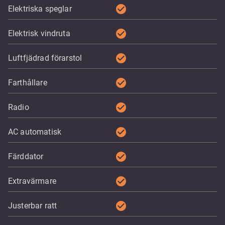
check_circle
Elektriska speglar
check_circle
Elektrisk vindruta
check_circle
Luftfjädrad förarstol
check_circle
Farthållare
check_circle
Radio
check_circle
AC automatisk
check_circle
Färddator
check_circle
Extravärmare
check_circle
Justerbar ratt