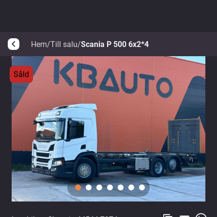
Hem
/
Till salu
/
Scania P 500 6x2*4
arrow_back_ios
Såld