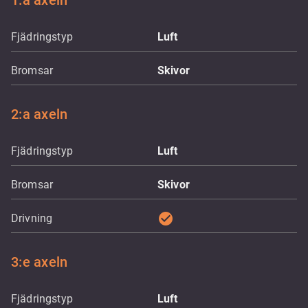
1:a axeln
Fjädringstyp
Luft
Bromsar
Skivor
2:a axeln
Fjädringstyp
Luft
Bromsar
Skivor
check_circle
Drivning
3:e axeln
Fjädringstyp
Luft