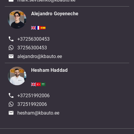
Alejandro Goyeneche
+37256300453
37256300453
alejandro@kbauto.ee
Hesham Haddad
+37251992006
37251992006
hesham@kbauto.ee