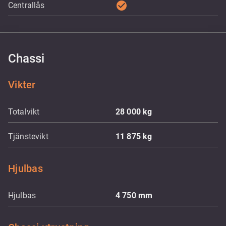
check_circle
Centrallås
Chassi
Vikter
Totalvikt
28 000
kg
Tjänstevikt
11 875
kg
Hjulbas
Hjulbas
4 750
mm