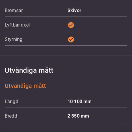
Bromsar
Skivor
check_circle
Lyftbar axel
check_circle
Styrning
Utvändiga mått
Utvändiga mått
Längd
10 100
mm
Bredd
2 550
mm