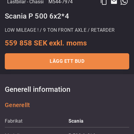
content_copy
email
Lastbilar
- Chassi
M544-7974
Scania P 500 6x2*4
LOW MILEAGE ! / 9 TON FRONT AXLE / RETARDER
559 858 SEK exkl. moms
LÄGG ETT BUD
Generell information
Generellt
Fabrikat
Scania