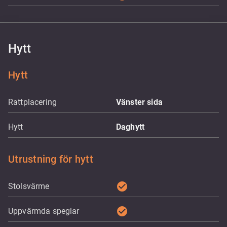
Hytt
Hytt
Rattplacering
Vänster sida
Hytt
Daghytt
Utrustning för hytt
check_circle
Stolsvärme
check_circle
Uppvärmda speglar