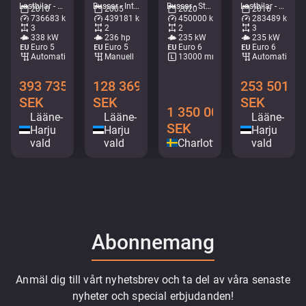
Lastbilar - Lastväxlare med kran • M062-7905
Bussar - Intercitybuss • M311-4601
Bussar - Stadsbuss • M276-6365
Lastbilar - Liftdumper • M491-6669
2010
2005
2020
2016
736683 km
439181 km
450000 km
283489 km
3
2
2
3
338 kW
236 hp
235 kW
235 kW
Euro 5
Euro 5
Euro 6
Euro 6
Automatisk
Manuell
13000 mm
Automatisk
393 735
128 369
253 501
SEK
SEK
SEK
1 350 000
Lääne-
Lääne-
Lääne-
SEK
Harju
Harju
Harju
vald
vald
Charlottenberg
vald
Abonnemang
Anmäl dig till vårt nyhetsbrev och ta del av våra senaste
nyheter och special erbjudanden!