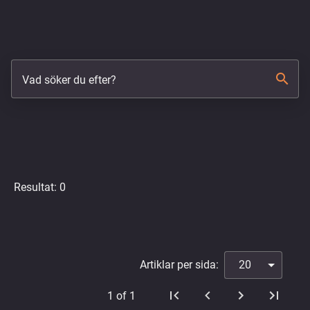
search
Vad söker du efter?
Resultat: 0
Artiklar per sida:
20
1 of 1