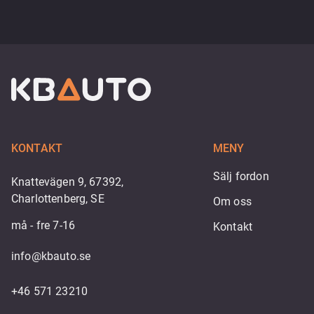
KONTAKT
MENY
Sälj fordon
Knattevägen 9, 67392,
Charlottenberg, SE
Om oss
må - fre 7-16
Kontakt
info@kbauto.se
+46 571 23210