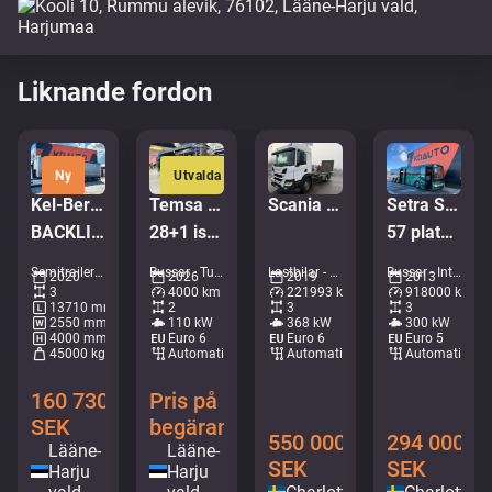
Liknande fordon
Ny
Utvalda
Kel-Berg PRSH-27-SYS NLL
Temsa Prestij
Scania P 500 6x2*4
Setra S 417 UL 6x2*4
BACKLIFT / SAF AXELS
28+1 istekohta | 7.3m | UUS
57 platser / AC / rullstolslift
Semitrailers - Kapell • M404-2042
Bussar - Turistbuss • M407-4724
Lastbilar - Chassi • M028-1394
Bussar - Intercitybuss • M144-5936
2020
2026
2019
2013
3
4000 km
221993 km
918000 km
13710 mm
2
3
3
2550 mm
110 kW
368 kW
300 kW
4000 mm
Euro 6
Euro 6
Euro 5
45000 kg
Automatisk
Automatisk
Automatisk
160 730
Pris på
SEK
begäran
550 000
294 000
Lääne-
Lääne-
SEK
SEK
Harju
Harju