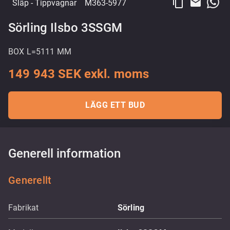
content_copy
email
Släp
- Tippvagnar
M363-5977
Sörling Ilsbo 3SSGM
BOX L=5111 MM
149 943 SEK exkl. moms
LÄGG ETT BUD
Generell information
Generellt
Fabrikat
Sörling