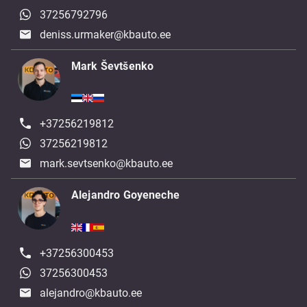
37256792796
deniss.urmaker@kbauto.ee
Mark Ševtšenko
+37256219812
37256219812
mark.sevtsenko@kbauto.ee
Alejandro Goyeneche
+37256300453
37256300453
alejandro@kbauto.ee