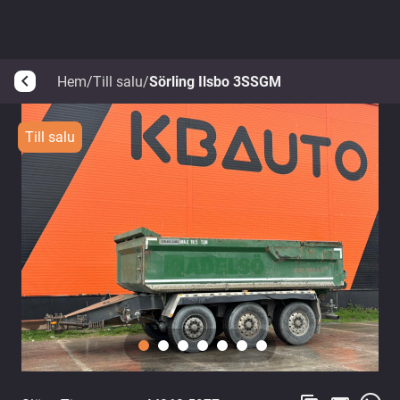
Hem
/
Till salu
/
Sörling Ilsbo 3SSGM
arrow_back_ios
Till salu