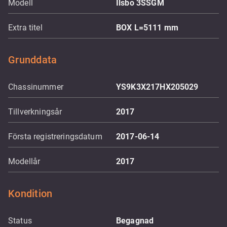
Modell
Ilsbo 3SSGM
Extra titel
BOX L=5111 mm
Grunddata
Chassinummer
YS9K3X217HX205029
Tillverkningsår
2017
Första registreringsdatum
2017-06-14
Modellår
2017
Kondition
Status
Begagnad