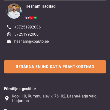
Hesham Haddad
+37251992006
37251992006
hesham@kbauto.ee
BERÄKNA EN INDIKATIV FRAKTKOSTNAD
Försäljningsställe
Kooli 10, Rummu alevik, 76102, Lääne-Harju vald,
place
Harjumaa