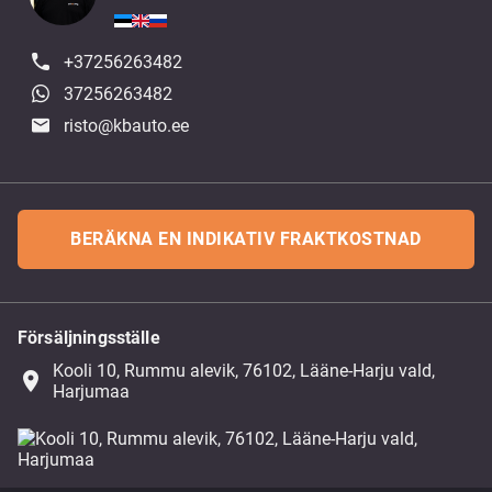
+37256263482
37256263482
risto@kbauto.ee
BERÄKNA EN INDIKATIV FRAKTKOSTNAD
Försäljningsställe
Kooli 10, Rummu alevik, 76102, Lääne-Harju vald,
place
Harjumaa