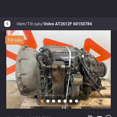
Hem
/
Till salu
/
Volvo AT2612F 60150784
arrow_back_ios
Till salu