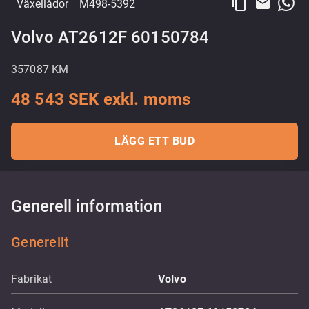
content_copy
email
Växellådor
M498-5392
Volvo AT2612F 60150784
357087 KM
48 543 SEK exkl. moms
LÄGG ETT BUD
Generell information
Generellt
Fabrikat
Volvo