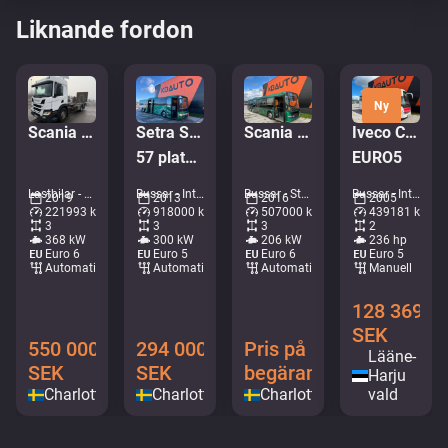
Liknande fordon
Ny
Scania P 500 6x2*4
Setra S 417 UL 6x2*4
Scania K280 Citywide LE 6x2*4
Iveco CC120/130 E24/FP
57 platser / AC / rullstolslift
EURO5
Lastbilar - Chassi • M028-1394
Bussar - Intercitybuss • M144-5936
Bussar - Stadsbuss • M227-1825
Bussar - Intercitybuss • M311-4601
2019
2013
2016
2005
221993 km
918000 km
507000 km
439181 km
3
3
3
2
368 kW
300 kW
206 kW
236 hp
Euro 6
Euro 5
Euro 6
Euro 5
Automatisk
Automatisk
Automatisk
Manuell
128 369
SEK
550 000
294 000
Pris på
Lääne-
SEK
SEK
begäran
Harju
Charlottenberg
Charlottenberg
Charlottenberg
vald