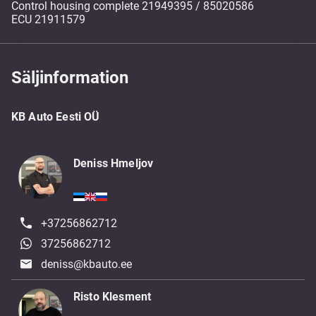
Control housing complete 21949395 / 85020586
ECU 21911579
Säljinformation
KB Auto Eesti OÜ
Deniss Hmeljov
+37256862712
37256862712
deniss@kbauto.ee
Risto Klesment