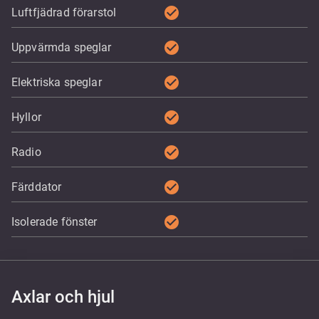
check_circle
Luftfjädrad förarstol
check_circle
Uppvärmda speglar
check_circle
Elektriska speglar
check_circle
Hyllor
check_circle
Radio
check_circle
Färddator
check_circle
Isolerade fönster
Axlar och hjul