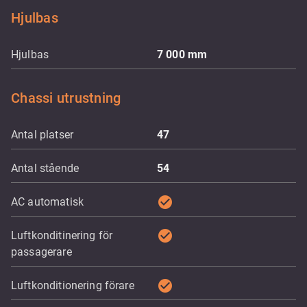
Hjulbas
Hjulbas
7 000
mm
Chassi utrustning
Antal platser
47
Antal stående
54
check_circle
AC automatisk
check_circle
Luftkonditinering för
passagerare
check_circle
Luftkonditionering förare