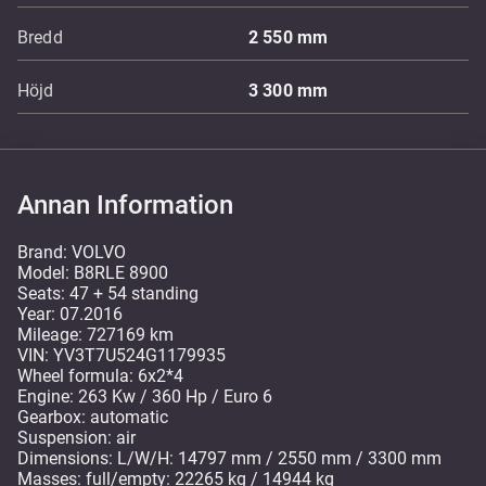
Bredd
2 550
mm
Höjd
3 300
mm
Annan Information
Brand: VOLVO
Model: B8RLE 8900
Seats: 47 + 54 standing
Year: 07.2016
Mileage: 727169 km
VIN: YV3T7U524G1179935
Wheel formula: 6x2*4
Engine: 263 Kw / 360 Hp / Euro 6
Gearbox: automatic
Suspension: air
Dimensions: L/W/H: 14797 mm / 2550 mm / 3300 mm
Masses: full/empty: 22265 kg / 14944 kg