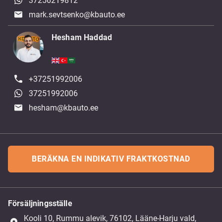
37256219812
mark.sevtsenko@kbauto.ee
Hesham Haddad
+37251992006
37251992006
hesham@kbauto.ee
BERÄKNA EN INDIKATIV FRAKTKOSTNAD
Försäljningsställe
Kooli 10, Rummu alevik, 76102, Lääne-Harju vald,