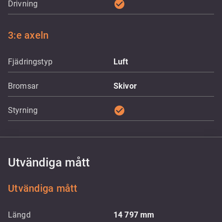
check_circle
Drivning
3:e axeln
Fjädringstyp
Luft
Bromsar
Skivor
check_circle
Styrning
Utvändiga mått
Utvändiga mått
Längd
14 797
mm