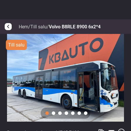
Hem
/
Till salu
/
Volvo B8RLE 8900 6x2*4
arrow_back_ios
Till salu