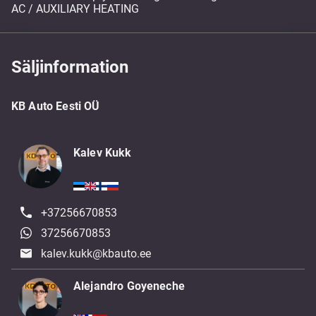
AC / AUXILIARY HEATING
Säljinformation
KB Auto Eesti OÜ
Kalev Kukk
+37256670853
37256670853
kalev.kukk@kbauto.ee
Alejandro Goyeneche