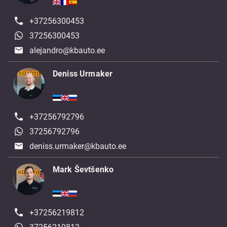
+37256300453
37256300453
alejandro@kbauto.ee
Deniss Urmaker
+37256792796
37256792796
deniss.urmaker@kbauto.ee
Mark Ševtšenko
+37256219812