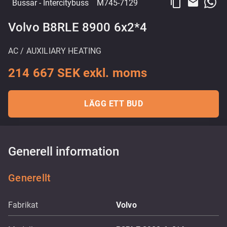
content_copy
email
Bussar
- Intercitybuss
M745-7129
Volvo B8RLE 8900 6x2*4
AC / AUXILIARY HEATING
214 667 SEK exkl. moms
LÄGG ETT BUD
Generell information
Generellt
Fabrikat
Volvo