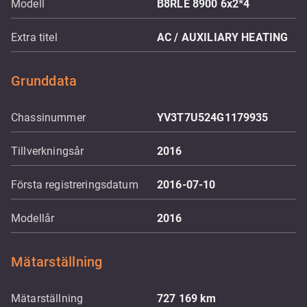
Modell
B8RLE 8900 6x2*4
Extra titel
AC / AUXILIARY HEATING
Grunddata
Chassinummer
YV3T7U524G1179935
Tillverkningsår
2016
Första registreringsdatum
2016-07-10
Modellår
2016
Mätarställning
Mätarställning
727 169
km