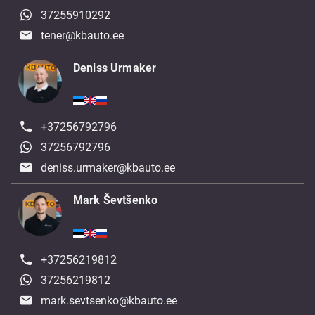
37255910292
tener@kbauto.ee
Deniss Urmaker
+37256792796
37256792796
deniss.urmaker@kbauto.ee
Mark Ševtšenko
+37256219812
37256219812
mark.sevtsenko@kbauto.ee