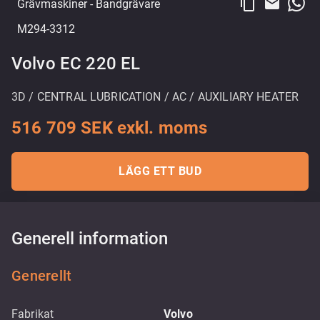
content_copy
email
Grävmaskiner
- Bandgrävare
M294-3312
Volvo EC 220 EL
3D / CENTRAL LUBRICATION / AC / AUXILIARY HEATER
516 709 SEK exkl. moms
LÄGG ETT BUD
Generell information
Generellt
Fabrikat
Volvo