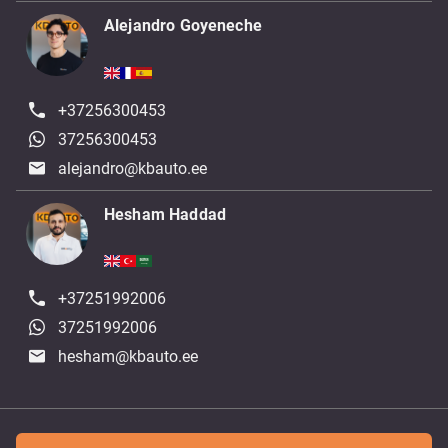
Alejandro Goyeneche
+37256300453
37256300453
alejandro@kbauto.ee
Hesham Haddad
+37251992006
37251992006
hesham@kbauto.ee