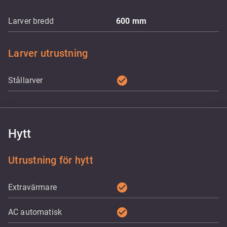
Larver bredd
600
mm
Larver utrustning
check_circle
Stållarver
Hytt
Utrustning för hytt
check_circle
Extravärmare
check_circle
AC automatisk