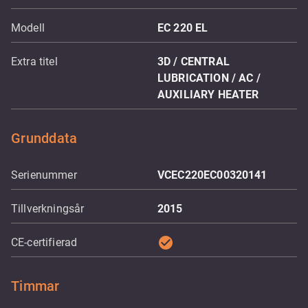
Modell
EC 220 EL
Extra titel
3D / CENTRAL
LUBRICATION / AC /
AUXILIARY HEATER
Grunddata
Serienummer
VCEC220EC00320141
Tillverkningsår
2015
check_circle
CE-certifierad
Timmar