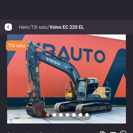
Hem
/
Till salu
/
Volvo EC 220 EL
arrow_back_ios
Till salu