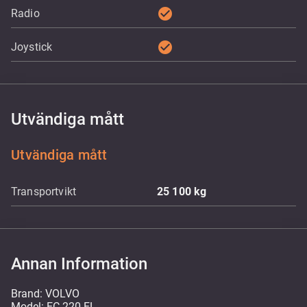
check_circle
Radio
check_circle
Joystick
Utvändiga mått
Utvändiga mått
Transportvikt
25 100
kg
Annan Information
Brand: VOLVO
Model: EC 220 EL