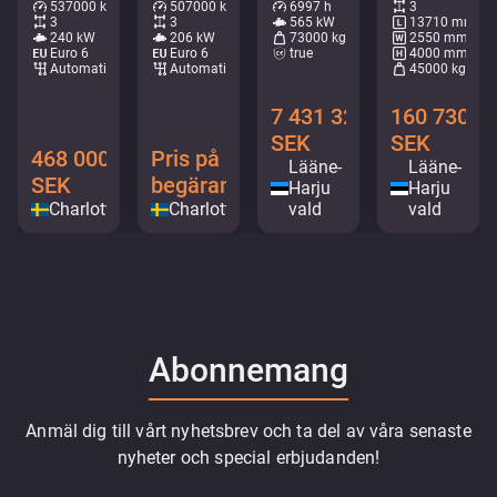
537000 km
507000 km
6997 h
3
3
3
565 kW
13710 mm
240 kW
206 kW
73000 kg
2550 mm
Euro 6
Euro 6
true
4000 mm
Automatisk
Automatisk
45000 kg
7 431 328
160 730
SEK
SEK
468 000
Pris på
Lääne-
Lääne-
SEK
begäran
Harju
Harju
Charlottenberg
Charlottenberg
vald
vald
Abonnemang
Anmäl dig till vårt nyhetsbrev och ta del av våra senaste
nyheter och special erbjudanden!