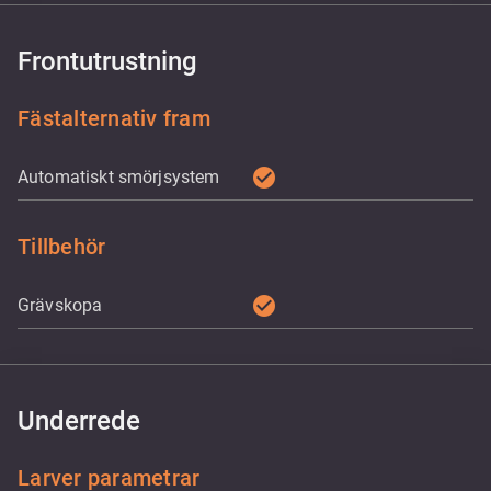
Frontutrustning
Fästalternativ fram
check_circle
Automatiskt smörjsystem
Tillbehör
check_circle
Grävskopa
Underrede
Larver parametrar