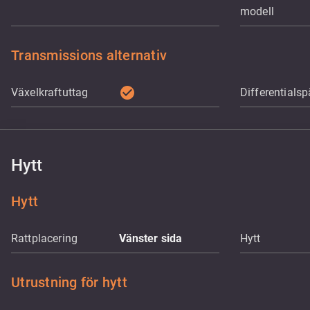
modell
Transmissions alternativ
check_circle
Växelkraftuttag
Differentialsp
Hytt
Hytt
Rattplacering
Vänster sida
Hytt
Utrustning för hytt