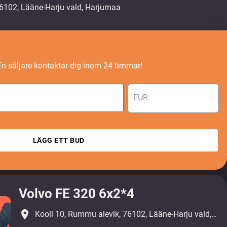
En säljare kontaktar dig inom 24 timmar!
EUR
LÄGG ETT BUD
Volvo FE 320 6x2*4
place
Kooli 10, Rummu alevik, 76102, Lääne-Harju vald, Harjumaa