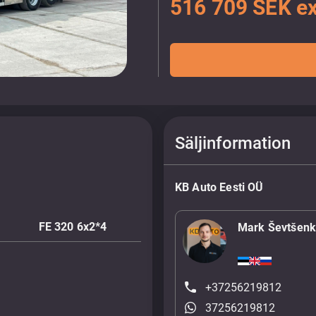
516 709 SEK e
Säljinformation
KB Auto Eesti OÜ
FE 320 6x2*4
Mark Ševtšen
+37256219812
37256219812