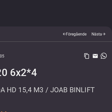
Föregående
Nästa
arrow_back
arrow_forward
content_copy
email
05
20 6x2*4
 HD 15,4 M3 / JOAB BINLIFT