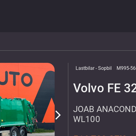
Lastbilar
- Sopbil
M995-56
Volvo FE 3
JOAB ANACONDA
arrow_forward_ios
WL100