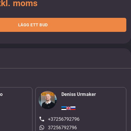
xkl. moms
LÄGG ETT BUD
ko
Deniss Urmaker
+37256792796
37256792796