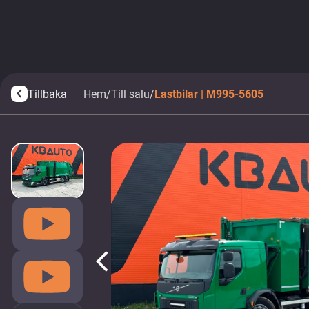
Tillbaka
Hem
/
Till salu
/
Lastbilar | M995-5605
arrow_back_ios
arrow_back_ios