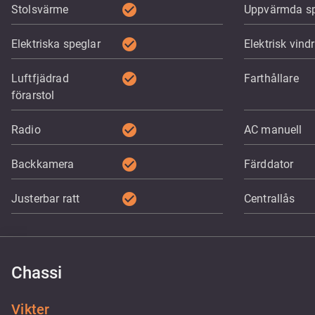
check_circle
Stolsvärme
Uppvärmda sp
check_circle
Elektriska speglar
Elektrisk vind
check_circle
Luftfjädrad
Farthållare
förarstol
check_circle
Radio
AC manuell
check_circle
Backkamera
Färddator
check_circle
Justerbar ratt
Centrallås
Chassi
Vikter