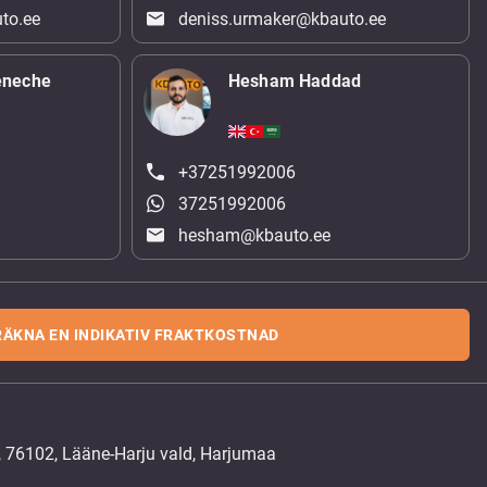
to.ee
deniss.urmaker@kbauto.ee
eneche
Hesham Haddad
+37251992006
37251992006
hesham@kbauto.ee
RÄKNA EN INDIKATIV FRAKTKOSTNAD
, 76102, Lääne-Harju vald, Harjumaa