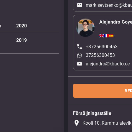
mark.sevtsenko@kbau
Alejandro Goy
r
2020
2019
+37256300453
37256300453
alejandro@kbauto.ee
BE
Försäljningsställe
place
Kooli 10, Rummu alevik