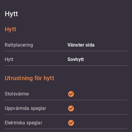
Hytt
Hytt
Rattplacering
Vänster sida
Hytt
Sovhytt
Utrustning för hytt
check_circle
Stolsvärme
check_circle
Uppvärmda speglar
check_circle
Elektriska speglar