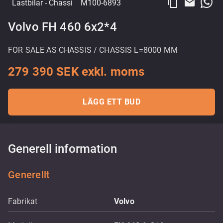
content_copy
email
Lastbilar
- Chassi
M100-6893
Volvo FH 460 6x2*4
FOR SALE AS CHASSIS / CHASSIS L=8000 MM
279 390 SEK exkl. moms
LÄGG ETT BUD
Generell information
Generellt
Fabrikat
Volvo