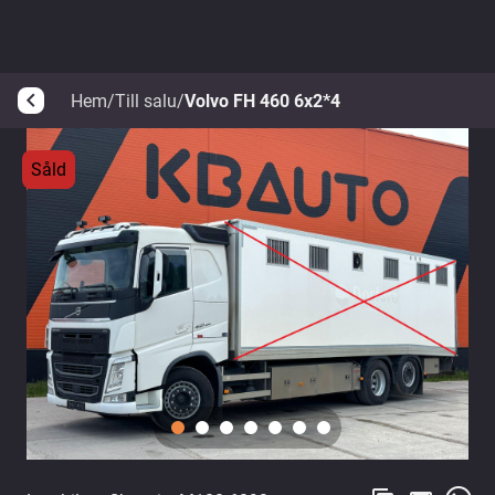
Hem
/
Till salu
/
Volvo FH 460 6x2*4
arrow_back_ios
Såld