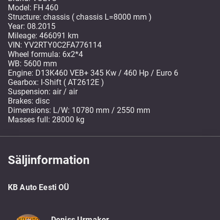
Model: FH 460
Structure: chassis ( chassis L=8000 mm )
Year: 08.2015
Mileage: 466091 km
VIN: YV2RTY0C2FA776114
Wheel formula: 6x2*4
WB: 5600 mm
Engine: D13K460 VEB+ 345 Kw / 460 Hp / Euro 6
Gearbox: I-Shift ( AT2612E )
Suspension: air / air
Brakes: disc
Dimensions: L/W: 10780 mm / 2550 mm
Masses full: 28000 kg
Säljinformation
KB Auto Eesti OÜ
Deniss Urmaker