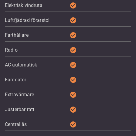
check_circle
Elektrisk vindruta
check_circle
Luftfjädrad förarstol
check_circle
Farthållare
check_circle
Radio
check_circle
AC automatisk
check_circle
Färddator
check_circle
Extravärmare
check_circle
Justerbar ratt
check_circle
Centrallås