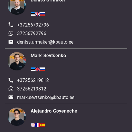
+37256792796
37256792796
deniss.urmaker@kbauto.ee
Mark Ševtšenko
+37256219812
37256219812
mark.sevtsenko@kbauto.ee
Alejandro Goyeneche