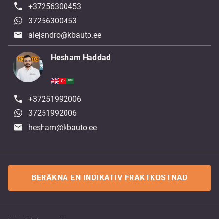
+37256300453
37256300453
alejandro@kbauto.ee
Hesham Haddad
+37251992006
37251992006
hesham@kbauto.ee
BERÄKNA EN INDIKATIV FRAKTKOSTNAD