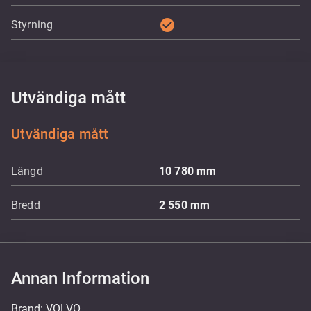
check_circle
Styrning
Utvändiga mått
Utvändiga mått
Längd
10 780
mm
Bredd
2 550
mm
Annan Information
Brand: VOLVO