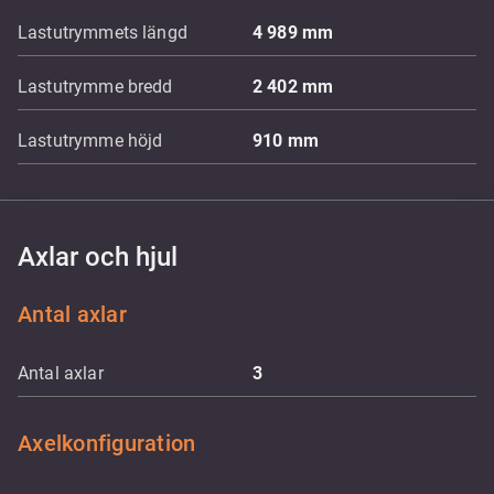
Lastutrymmets längd
4 989
mm
Lastutrymme bredd
2 402
mm
Lastutrymme höjd
910
mm
Axlar och hjul
Antal axlar
Antal axlar
3
Axelkonfiguration