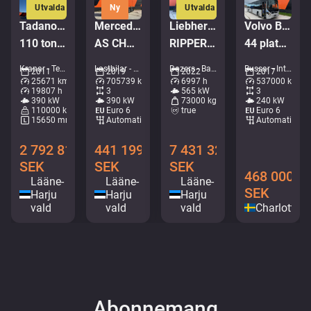
Utvalda
Ny
Utvalda
Tadano Faun ATF 110G-5
Mercedes-Benz Actros 2653 6x2
Liebherr PR 776 G6.0
Volvo B8R 8900 LE 6x2*4
110 ton / MAIN BOOM 53 m / MOST ENGINE HOURS FROM IDLE / GOOD WORKING CONDITION
AS CHASSI / GIGASPACE
RIPPER / Service history available / Imported from Iceland
44 platser + 53 stående / AC
Kranar - Terrängkranare • M106-9664
Lastbilar - Chassi • M190-4102
Dozers - Bandgrävare • M961-0619
Bussar - Intercitybuss • M183-8892
2011
2019
2022
2017
25671 km
705739 km
6997 h
537000 km
19807 h
3
565 kW
3
390 kW
390 kW
73000 kg
240 kW
110000 kg
Euro 6
true
Euro 6
15650 mm
Automatisk
Automatisk
2 792 816
441 199
7 431 328
SEK
SEK
SEK
468 000
Lääne-
Lääne-
Lääne-
SEK
Harju
Harju
Harju
vald
vald
vald
Charlotten
Abonnemang