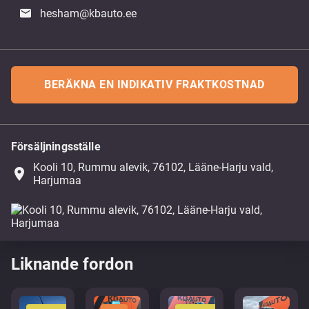
hesham@kbauto.ee
BERÄKNA EN INDIKATIV FRAKTKOSTNAD
Försäljningsställe
Kooli 10, Rummu alevik, 76102, Lääne-Harju vald,
place
Harjumaa
Liknande fordon