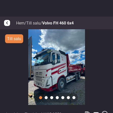
Hem
/
Till salu
/
Volvo FH 460 6x4
arrow_back_ios
Till salu