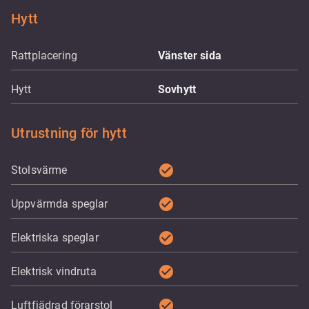
Hytt
Rattplacering
Vänster sida
Hytt
Sovhytt
Utrustning för hytt
check_circle
Stolsvärme
check_circle
Uppvärmda speglar
check_circle
Elektriska speglar
check_circle
Elektrisk vindruta
check_circle
Luftfjädrad förarstol