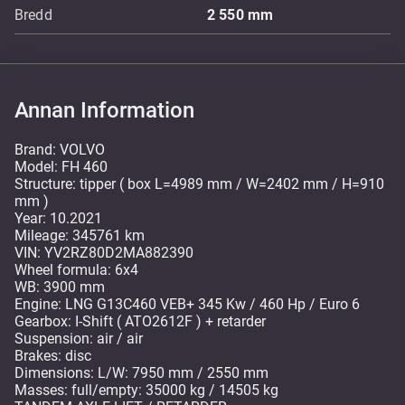
Bredd
2 550
mm
Annan Information
Brand: VOLVO
Model: FH 460
Structure: tipper ( box L=4989 mm / W=2402 mm / H=910
mm )
Year: 10.2021
Mileage: 345761 km
VIN: YV2RZ80D2MA882390
Wheel formula: 6x4
WB: 3900 mm
Engine: LNG G13C460 VEB+ 345 Kw / 460 Hp / Euro 6
Gearbox: I-Shift ( ATO2612F ) + retarder
Suspension: air / air
Brakes: disc
Dimensions: L/W: 7950 mm / 2550 mm
Masses: full/empty: 35000 kg / 14505 kg