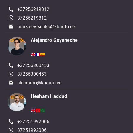
+37256219812
37256219812
mark.sevtsenko@kbauto.ee
Alejandro Goyeneche
+37256300453
37256300453
alejandro@kbauto.ee
Hesham Haddad
+37251992006
37251992006