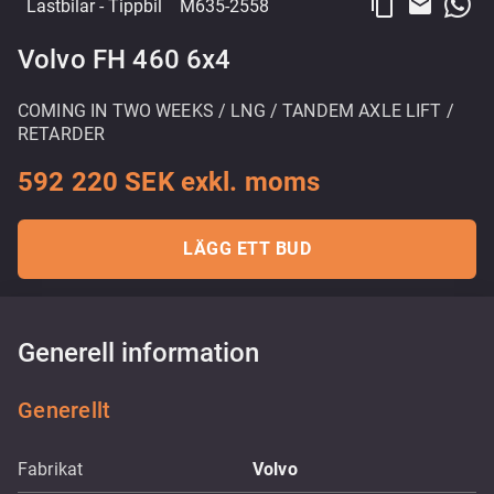
content_copy
email
Lastbilar
- Tippbil
M635-2558
Volvo FH 460 6x4
COMING IN TWO WEEKS / LNG / TANDEM AXLE LIFT /
RETARDER
592 220 SEK exkl. moms
LÄGG ETT BUD
Generell information
Generellt
Fabrikat
Volvo