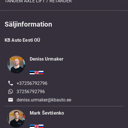
TANDEM AXLE LIFT / RETARDER
Säljinformation
KB Auto Eesti OÜ
Deniss Urmaker
+37256792796
37256792796
deniss.urmaker@kbauto.ee
Mark Ševtšenko