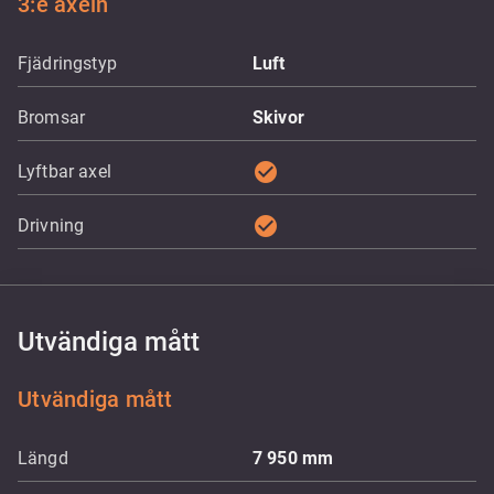
3:e axeln
Fjädringstyp
Luft
Bromsar
Skivor
check_circle
Lyftbar axel
check_circle
Drivning
Utvändiga mått
Utvändiga mått
Längd
7 950
mm