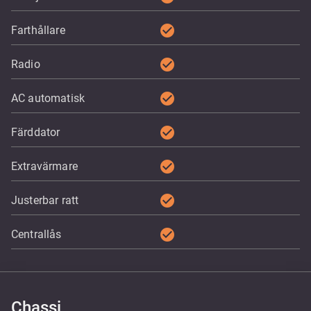
check_circle
Farthållare
check_circle
Radio
check_circle
AC automatisk
check_circle
Färddator
check_circle
Extravärmare
check_circle
Justerbar ratt
check_circle
Centrallås
Chassi