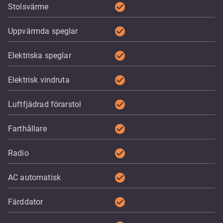
check_circle
Stolsvärme
check_circle
Uppvärmda speglar
check_circle
Elektriska speglar
check_circle
Elektrisk vindruta
check_circle
Luftfjädrad förarstol
check_circle
Farthållare
check_circle
Radio
check_circle
AC automatisk
check_circle
Färddator