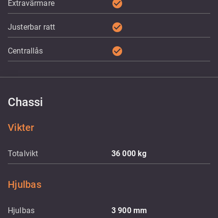
check_circle
Extravärmare
check_circle
Justerbar ratt
check_circle
Centrallås
Chassi
Vikter
Totalvikt
36 000
kg
Hjulbas
Hjulbas
3 900
mm