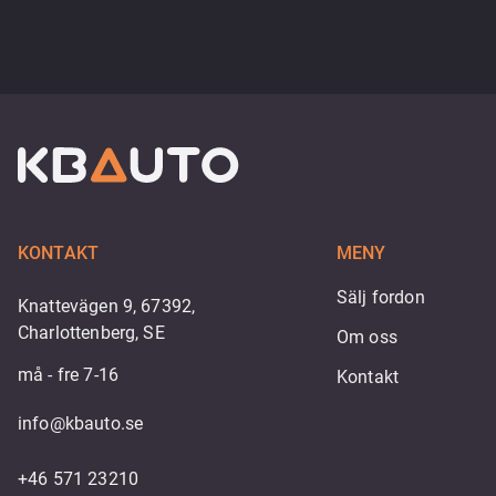
KONTAKT
MENY
Sälj fordon
Knattevägen 9, 67392,
Charlottenberg, SE
Om oss
må - fre 7-16
Kontakt
info@kbauto.se
+46 571 23210