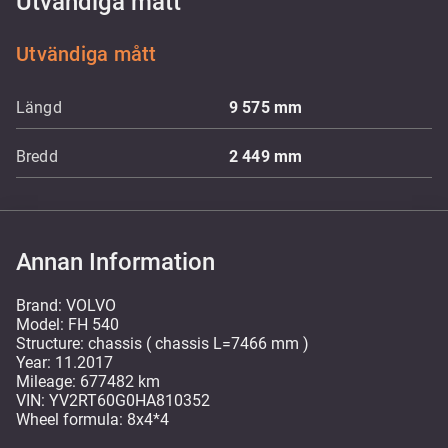
Utvändiga mått
Utvändiga mått
Längd
9 575
mm
Bredd
2 449
mm
Annan Information
Brand: VOLVO
Model: FH 540
Structure: chassis ( chassis L=7466 mm )
Year: 11.2017
Mileage: 677482 km
VIN: YV2RT60G0HA810352
Wheel formula: 8x4*4