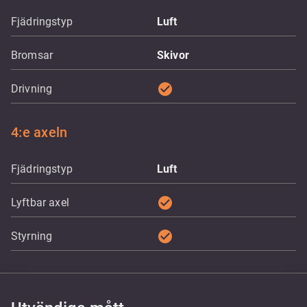
Fjädringstyp
Luft
Bromsar
Skivor
check_circle
Drivning
4:e axeln
Fjädringstyp
Luft
check_circle
Lyftbar axel
check_circle
Styrning