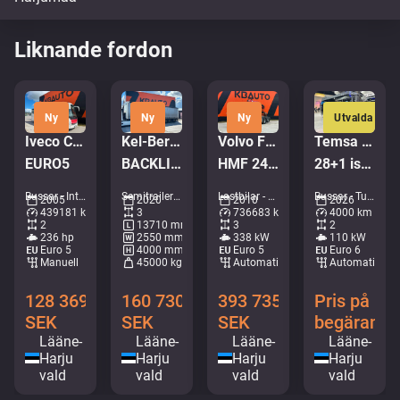
Liknande fordon
Ny
Ny
Ny
Utvalda
Iveco CC120/130 E24/FP
Kel-Berg PRSH-27-SYS NLL
Volvo FM 450 6x2*4
Temsa Prestij
EURO5
BACKLIFT / SAF AXELS
HMF 2420 K5 / PALIFT L=4750 mm
28+1 istekohta | 7.3m | UUS
Bussar - Intercitybuss • M311-4601
Semitrailers - Kapell • M404-2042
Lastbilar - Lastväxlare med kran • M062-7905
Bussar - Turistbuss • M407-4724
2005
2020
2010
2026
439181 km
3
736683 km
4000 km
2
13710 mm
3
2
236 hp
2550 mm
338 kW
110 kW
Euro 5
4000 mm
Euro 5
Euro 6
Manuell
45000 kg
Automatisk
Automatisk
128 369
160 730
393 735
Pris på
SEK
SEK
SEK
begäran
Lääne-
Lääne-
Lääne-
Lääne-
Harju
Harju
Harju
Harju
vald
vald
vald
vald