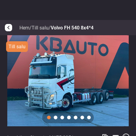
Hem
/
Till salu
/
Volvo FH 540 8x4*4
arrow_back_ios
Till salu