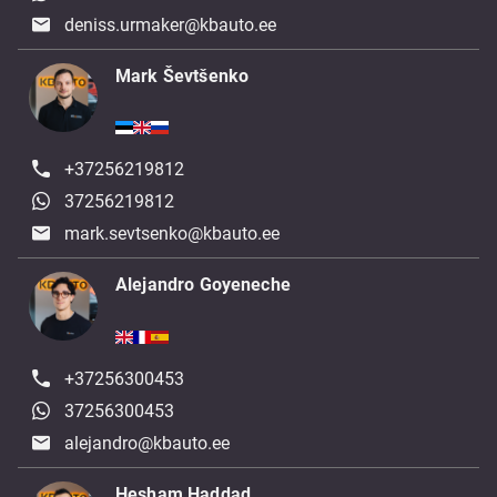
deniss.urmaker@kbauto.ee
Mark Ševtšenko
+37256219812
37256219812
mark.sevtsenko@kbauto.ee
Alejandro Goyeneche
+37256300453
37256300453
alejandro@kbauto.ee
Hesham Haddad