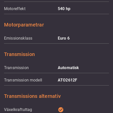
Motoreffekt
540
hp
Motorparametrar
Emissionsklass
Euro 6
Transmission
Transmission
Automatisk
Transmission modell
ATO2612F
Transmissions alternativ
check_circle
Växelkraftuttag