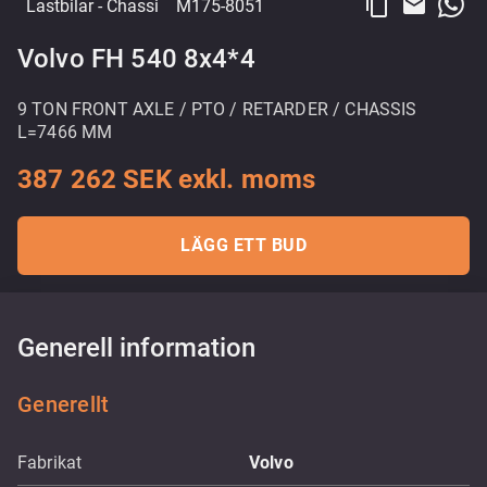
content_copy
email
Lastbilar
- Chassi
M175-8051
Volvo FH 540 8x4*4
9 TON FRONT AXLE / PTO / RETARDER / CHASSIS
L=7466 MM
387 262 SEK exkl. moms
LÄGG ETT BUD
Generell information
Generellt
Fabrikat
Volvo