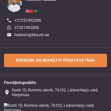
+37251992006
37251992006
hesham@kbauto.ee
BERÄKNA EN INDIKATIV FRAKTKOSTNAD
Försäljningsställe
Kooli 10, Rummu alevik, 76102, Lääne-Harju vald,
place
Harjumaa