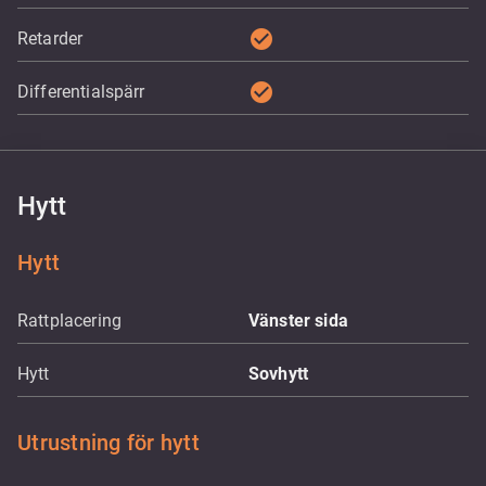
check_circle
Retarder
check_circle
Differentialspärr
Hytt
Hytt
Rattplacering
Vänster sida
Hytt
Sovhytt
Utrustning för hytt