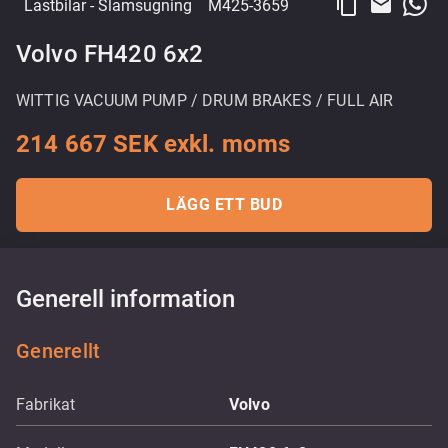
content_copy
email
Lastbilar
- Slamsugning
M425-3659
Volvo FH420 6x2
WITTIG VACUUM PUMP / DRUM BRAKES / FULL AIR
214 667 SEK exkl. moms
LÄGG ETT BUD
Generell information
Generellt
Fabrikat
Volvo