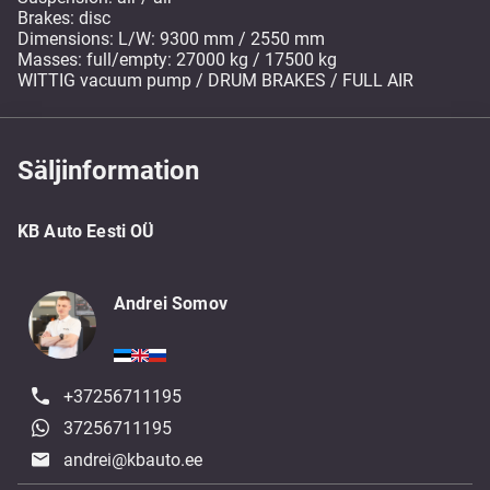
Brakes: disc
Dimensions: L/W: 9300 mm / 2550 mm
Masses: full/empty: 27000 kg / 17500 kg
WITTIG vacuum pump / DRUM BRAKES / FULL AIR
Säljinformation
KB Auto Eesti OÜ
Andrei Somov
+37256711195
37256711195
andrei@kbauto.ee