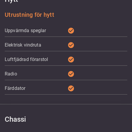
Utrustning för hytt
check_circle
Uppvärmda speglar
check_circle
Elektrisk vindruta
check_circle
Luftfjädrad förarstol
check_circle
Radio
check_circle
Färddator
Chassi