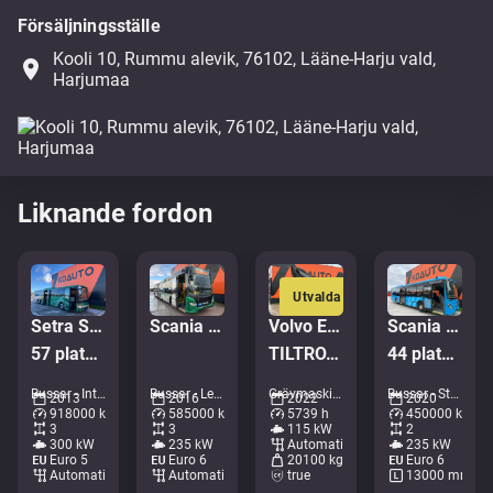
Försäljningsställe
Kooli 10, Rummu alevik, 76102, Lääne-Harju vald,
place
Harjumaa
Liknande fordon
Utvalda
Setra S 417 UL 6x2*4
Scania K320 Citywide
Volvo EWR 170 E
Scania K 320 Citywide 4x2
57 platser / AC / rullstolslift
TILTROTATOR / AC / CENTRAL LUBRICATION
44 platser / AC / retarder
Bussar - Intercitybuss • M144-5936
Bussar - Ledbuss • M079-2348
Grävmaskiner - Hjulgrävare • M727-9473
Bussar - Stadsbuss • M276-6365
2013
2016
2022
2020
918000 km
585000 km
5739 h
450000 km
3
3
115 kW
2
300 kW
235 kW
Automatisk
235 kW
Euro 5
Euro 6
20100 kg
Euro 6
Automatisk
Automatisk
true
13000 mm