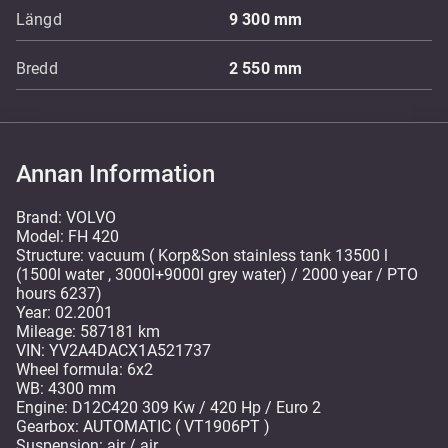
Längd
9 300
mm
Bredd
2 550
mm
Annan Information
Brand: VOLVO
Model: FH 420
Structure: vacuum ( Korp&Son stainless tank 13500 l
(1500l water , 3000l+9000l grey water) / 2000 year / PTO
hours 6237)
Year: 02.2001
Mileage: 587181 km
VIN: YV2A4DACX1A521737
Wheel formula: 6x2
WB: 4300 mm
Engine: D12C420 309 Kw / 420 Hp / Euro 2
Gearbox: AUTOMATIC ( VT1906PT )
Suspension: air / air