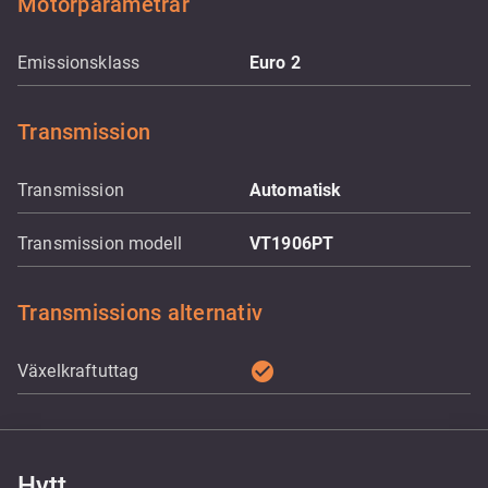
Motorparametrar
Emissionsklass
Euro 2
Transmission
Transmission
Automatisk
Transmission modell
VT1906PT
Transmissions alternativ
check_circle
Växelkraftuttag
Hytt