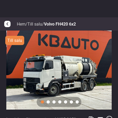
Hem
/
Till salu
/
Volvo FH420 6x2
arrow_back_ios
Till salu