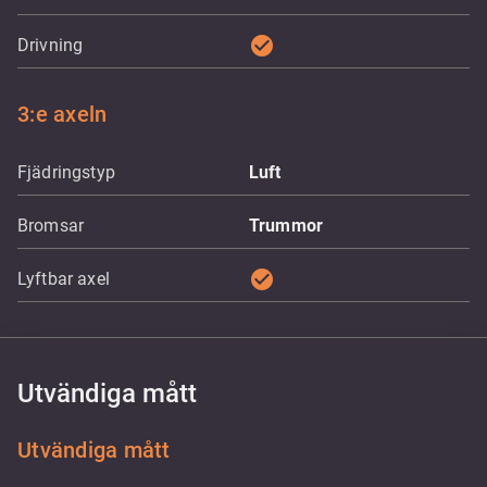
check_circle
Drivning
3:e axeln
Fjädringstyp
Luft
Bromsar
Trummor
check_circle
Lyftbar axel
Utvändiga mått
Utvändiga mått