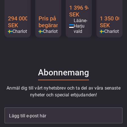
1 396 948
SEK
294 000
Pris på
1 350 000
Lääne-
SEK
begäran
SEK
Harju
Charlottenberg
Charlottenberg
vald
Charlotten
Abonnemang
Anmäl dig till vårt nyhetsbrev och ta del av våra senaste
nyheter och special erbjudanden!
Lägg till e-post här