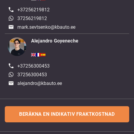
+37256219812
37256219812
mark.sevtsenko@kbauto.ee
Alejandro Goyeneche
+37256300453
37256300453
alejandro@kbauto.ee
BERÄKNA EN INDIKATIV FRAKTKOSTNAD