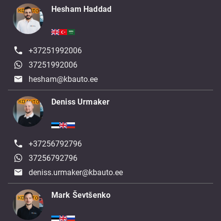
Hesham Haddad
+37251992006
37251992006
hesham@kbauto.ee
Deniss Urmaker
+37256792796
37256792796
deniss.urmaker@kbauto.ee
Mark Ševtšenko